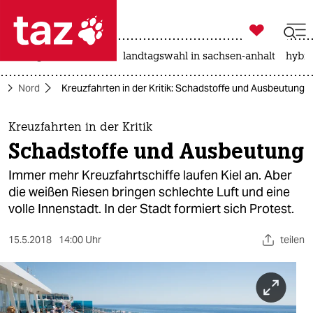

taz zahl ich
niedrigwasser
rente
landtagswahl in sachsen-anhalt
hybri

taz zahl ich
e
Nord
Kreuzfahrten in der Kritik: Schadstoffe und Ausbeutung
taz zahl ich
themen
Kreuzfahrten in der Kritik
Schadstoffe und Ausbeutung
politik
Immer mehr Kreuzfahrtschiffe laufen Kiel an. Aber
öko
die weißen Riesen bringen schlechte Luft und eine
volle Innenstadt. In der Stadt formiert sich Protest.
gesellschaft
15.5.2018
14:00 Uhr
teilen
kultur
sport