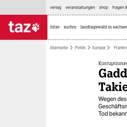
hautnavigation anspringen
hauptinhalt anspringen
footer anspringen
verlag
veranstaltungen
shop
fragen &
hitze
surfen
landtagswahl in sachse

taz zahl ich
taz zahl ich
Startseite
Politik
Europa
Frankr
themen
politik
Korruptions
Gadd
öko
Takie
gesellschaft
Wegen des 
kultur
Geschäftsm
Tod bekann
sport