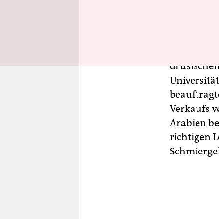
Vermittler
die Rüstun
Takieddine
drusischen
Universität
beauftragt
Verkaufs v
Arabien beh
richtigen 
Schmiergeld