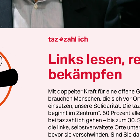
taz
zahl ich

Links lesen, r
Balmer
bekämpfen
sisch-libanesische Geschäftsmann Ziad Takieddin
75 Jahren in Beirut gestorben. Er war die mutmaßl
Mit doppelter Kraft für eine offene G
brauchen Menschen, die sich vor O
igur im Korruptionsskandal um die Wahlkampag
einsetzen, unsere Solidarität. Die ta
schaftskandidaten
Nicolas Sarkozy
im Jahr 2007. D
beginnt im Zentrum“. 50 Prozent a
 libyschen Machthaber Muammar al-Gaddafi fina
bei taz zahl ich gehen – bis zum 30
die linke, selbstverwaltete Orte unte
n. Takieddine diente dank seiner Beziehungen z
bevor sie verschwinden. Sind Sie da
 Regimes mehreren französischen Regierungen a