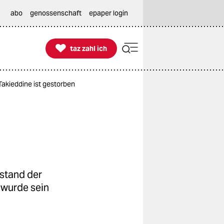
abo
genossenschaft
epaper login

taz zahl ich
taz zahl ich
akieddine ist gestorben
stand der
 wurde sein