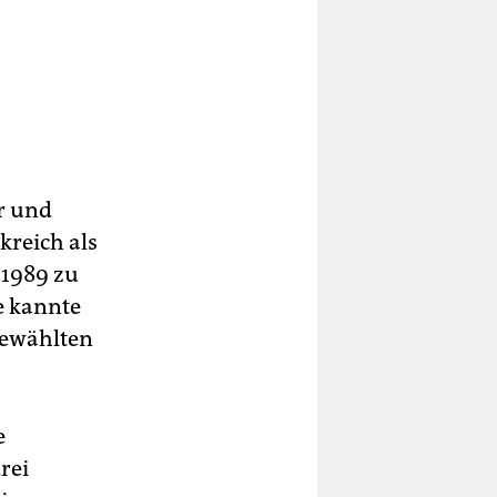
r und
kreich als
 1989 zu
e kannte
gewählten
e
rei