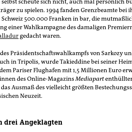
 selbst scheute sich nicht, auch mal persönlich b
träger zu spielen. 1994 fanden Grenzbeamte bei 
 Schweiz 500.000 Franken in bar, die mutmaßlich
ung einer Wahlkampagne des damaligen Premierm
alladur
gedacht waren.
 des Präsidentschaftswahlkampfs von Sarkozy u
uch in Tripolis, wurde Takieddine bei seiner Hei
 dem Pariser Flughafen mit 1,5 Millionen Euro erw
­t*in­nen des Online-Magazins
Mediapart
enthüllte
h das Ausmaß des vielleicht größten Bestechungs
sischen Neuzeit.
n drei Angeklagten