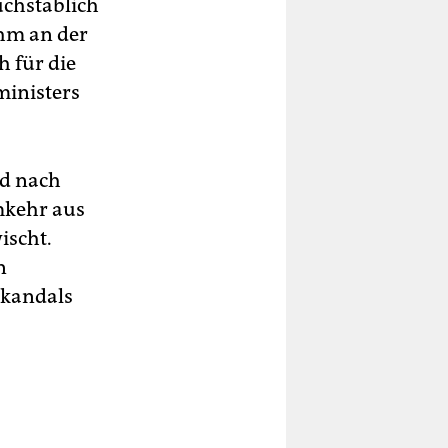
uchstäblich
ihm an der
 für die
inisters
nd nach
mkehr aus
ischt.
n
skandals