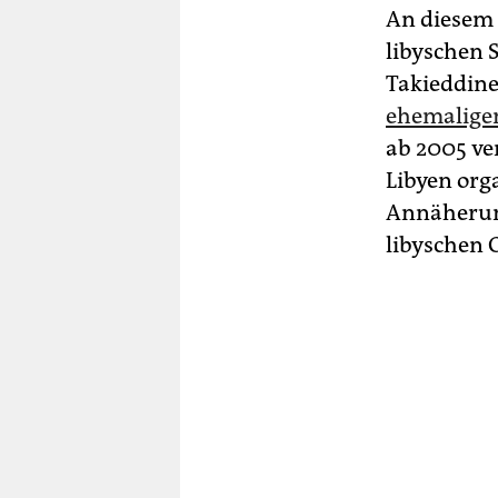
An diesem 
libyschen 
Takieddin
ehemalige
ab 2005 ve
Libyen orga
Annäherun
libyschen O