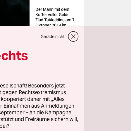
Der Mann mit dem
Koffer voller Geld:
Ziad Takieddine am 7.
Oktober 2019 im
Pariser Gericht
Foto: Bertrand
Gerade nicht
Guay/AFP/dpa
echts
e ist im
iche
esellschaft! Besonders jetzt
rt gegen Rechtsextremismus
ne des
z kooperiert daher mit „Alles
ie soll
ller Einnahmen aus Anmeldungen
nziert
. September – an die Kampagne,
rstützt und Freiräume sichern will,
u
bei?
ls