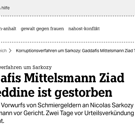
 hilfe
n-anhalt
gewalt gegen frauen
nahost-konflikt
eich
Korruptionsverfahren um Sarkozy: Gaddafis Mittelsmann Ziad T
verfahren um Sarkozy
afis Mittelsmann Ziad
ddine ist gestorben
Vorwurfs von Schmiergeldern an Nicolas Sarkozy 
ann vor Gericht. Zwei Tage vor Urteilsverkündung
t.