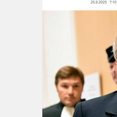
berlin
25.9.2025
7:10
nord
wahrheit
verlag
verlag
veranstaltungen
shop
fragen & hilfe
unterstützen
abo
genossenschaft