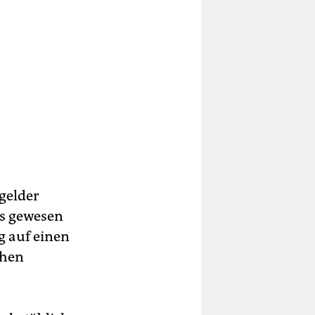
gelder
ts gewesen
g auf einen
chen