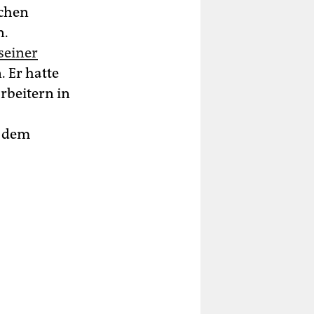
ichen
n.
seiner
 Er hatte
rbeitern in
d dem