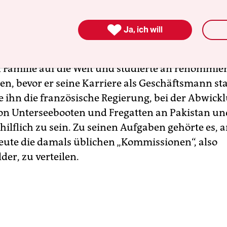
 hinter den Kulissen, um lukrative Verträge, name
gsindustrie, einzufädeln oder zu schmieren.

Ja, ich will
 kam 1950 im Libanon als Sohn einer einflussrei
 Familie auf die Welt und studierte an renommie
en, bevor er seine Karriere als Geschäftsmann sta
e ihn die französische Regierung, bei der Abwick
on Unterseebooten und Fregatten an Pakistan un
ilflich zu sein. Zu seinen Aufgaben gehörte es, a
Leute die damals üblichen „Kommissionen“, also
er, zu verteilen.