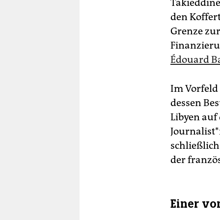
Takieddine
den Koffer
Grenze zur
Finanzier
Édouard B
Im Vorfeld
dessen Bes
Libyen auf
Jour­na­lis
schließlic
der franzö
Einer vo