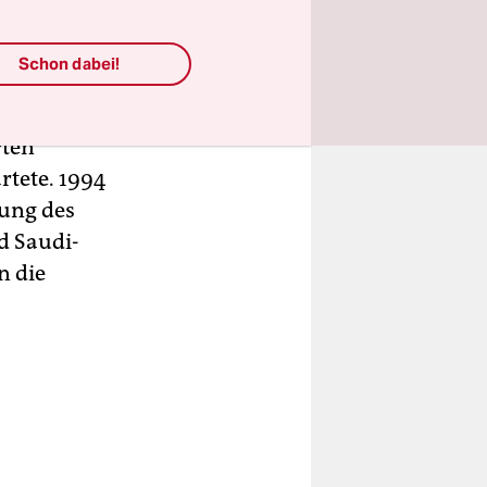
ntlich für
Schon dabei!
chen
rten
rtete. 1994
lung des
d Saudi-
n die