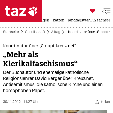

taz zahl ich
ceuta
hitze
bergsteigen
katzen
landtagswahl in sachsen-

taz zahl ich
Startseite
Gesellschaft
Alltag
Koordinator über „Stoppt kre
taz zahl ich
themen
Koordinator über „Stoppt kreuz.net“
„Mehr als
politik
Klerikalfaschismus“
öko
Der Buchautor und ehemalige katholische
Religionslehrer David Berger über Kreuz.net,
gesellschaft
Antisemitismus, die katholische Kirche und einen
homophoben Papst.
kultur
sport
30.11.2012
11:27 Uhr
teilen