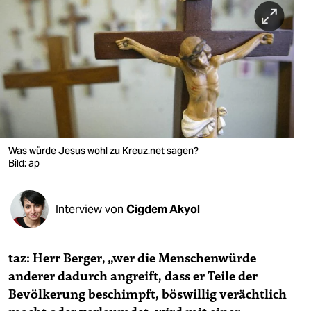
berlin
nord
wahrheit
verlag
verlag
veranstaltungen
Was würde Jesus wohl zu Kreuz.net sagen?
Bild: ap
shop
fragen & hilfe
Interview von
Cigdem Akyol
unterstützen
taz: Herr Berger, „wer die Menschenwürde
abo
anderer dadurch angreift, dass er Teile der
genossenschaft
Bevölkerung beschimpft, böswillig verächtlich