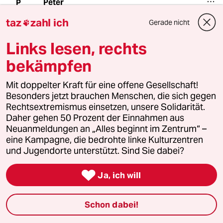
Peter
P
01.12.2012
,
00:04 Uhr
taz
zahl ich
Gerade nicht

Monotheistische Religionen sind per eigener
Definition ausgrenzend, diskriminierend allen
Links lesen, rechts
anderem gegenüber. Der globale und ewige
bekämpfen
Missionierungsanspruch gegenüber allem ist
der Grundbaustein für den Faschismus, deren
Erforschung momentan statt findet.
Mit doppelter Kraft für eine offene Gesellschaft!
Die grausamen Bibelzitate und Inhalte haben
Besonders jetzt brauchen Menschen, die sich gegen
alle monotheistischen Religionen gemeinsam.
Rechtsextremismus einsetzen, unsere Solidarität.
Vor allem die Missachtung der Tierwelt, Natur.
Daher gehen 50 Prozent der Einnahmen aus
Hierarchie, als oberster Gott, dann die Kleriker
Neuanmeldungen an „Alles beginnt im Zentrum“ –
dann Männer und irgendwann die Frauen.
eine Kampagne, die bedrohte linke Kulturzentren
und Jugendorte unterstützt. Sind Sie dabei?
@Lena.
Deutschland ist bei der Finanzierung der Kirche

Ja, ich will
weltweit einmalig. In allen anderen Ländern
kommen die Mitglieder ohne staatliche Gelder
für ihre Kirche und Einrichtung auf.
Schon dabei!