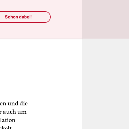
Schon dabei!
en und die
er auch um
lation
ckelt