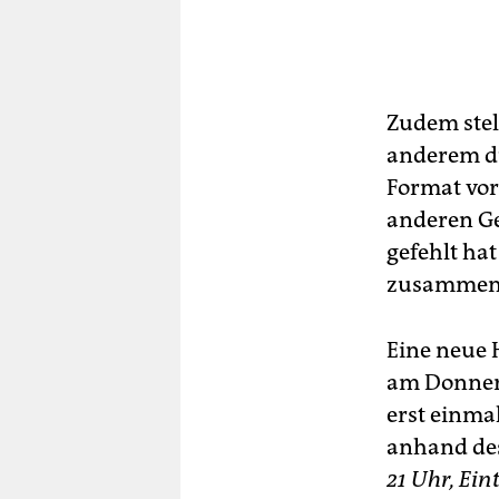
Zudem stel
anderem du
Format vor
anderen Ge
gefehlt hat
zusammen z
Eine neue H
am Donners
erst einma
anhand de
21 Uhr, Eint