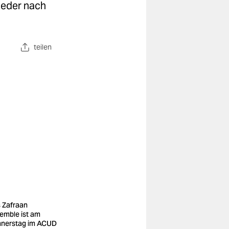
ieder nach
teilen
 Zafraan
emble ist am
nerstag im ACUD