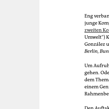
Eng verban
junge Kom­
zweiten Ko
Umwelt“) K
González 
Berlin, Bun
Um Aufruhr
gehen. Ode
dem Thema 
einem Genr
Rahmenbedi
Den Auftak