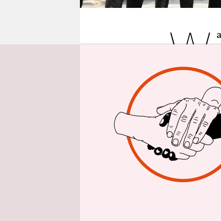
epaper login
W
Wochenend
Performan
Jugendlich
visuellen 
Dabei werd
verschiede
herausgegr
künstleris