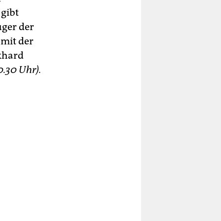
 gibt
uger der
 mit der
khard
0.30 Uhr).