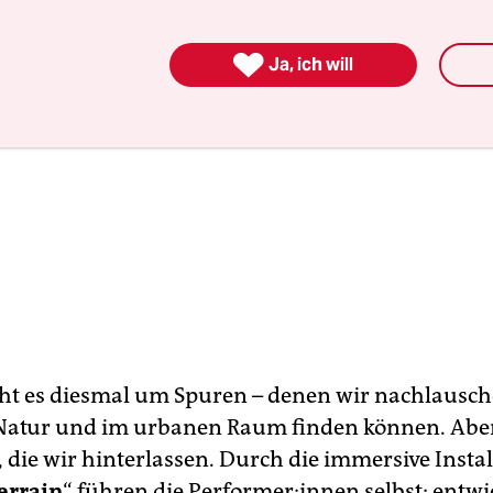

Ja, ich will
ht es diesmal um Spuren – denen wir nachlausch
 Natur und im urbanen Raum finden können. Ab
 die wir hinterlassen. Durch die immersive Instal
errain
“ führen die Per­for­me­r:in­nen selbst; entwi