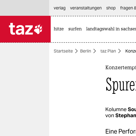
hautnavigation anspringen
hauptinhalt anspringen
footer anspringen
verlag
veranstaltungen
shop
fragen &
hitze
surfen
landtagswahl in sachse

taz zahl ich
taz zahl ich
Startseite
Berlin
taz Plan
Konze
themen
politik
Konzertempf
Spure
öko
gesellschaft
kultur
Kolumne
Sou
von
Stephan
sport
Eine Perfo