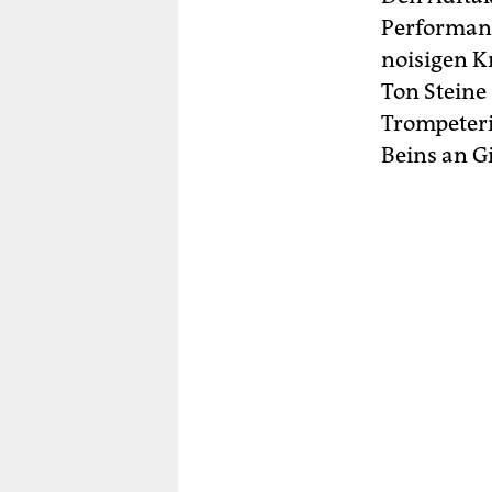
Performanc
noisigen K
Ton Steine
Trompeter
Beins an G