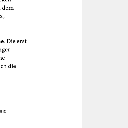
n, dem
2.,
he
. Die erst
nger
me
ich die
und