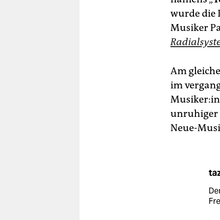
wurde die 
Musiker Pa
Radialsyst
Am gleiche
im vergang
Musiker:in
unruhiger E
Neue-Musik
ta
De
Fre