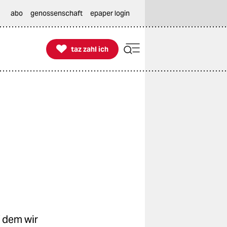
abo
genossenschaft
epaper login

taz zahl ich
taz zahl ich
f dem wir