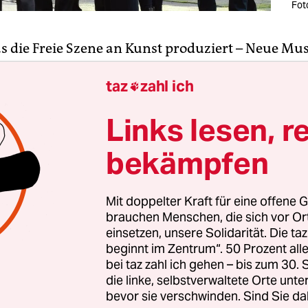
Fot
as die Freie Szene an Kunst produziert – Neue Mu
oder abstraktes Tanztheater – geht gemeinhin ka
taz
zahl ich
Kinderbespaßung zusammen.
Am kommenden

e allerdings schon
. Da gibt es gleich zwei Mal ei
Links lesen, r
ce im Rahmen der Reihe
Schrumpf!
, die sich an
e – aber auch Erwachsene – richtet und Klangabe
bekämpfen
Elementen verbindet.
Mit doppelter Kraft für eine offene G
e einzelne Bestandteile von aktueller Produktio
brauchen Menschen, die sich vor O
ner Berliner Ensembles aus der Freien Szene
einsetzen, unsere Solidarität. Die ta
iffen und verdichtet – ohne, dass das zu Lasten d
beginnt im Zentrum“. 50 Prozent a
bei taz zahl ich gehen – bis zum 30
chen Kerns gehen soll. So zumindest lautet das V
die linke, selbstverwaltete Orte unte
bevor sie verschwinden. Sind Sie da