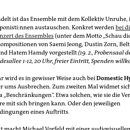
delt ist das Ensemble mit dem Kollektiv Unruhe, 
po­nis­ti:n­nen austauschen. Konkret werden
bei d
nzert des Ensembles
(unter dem Motto „Schau di
ompositionen von Saemi Jeong, Dustin Zorn, Bel
und Hatem Hamdy vorgestellt
(19. 2., Probensaal 
desallee 1-12, 20 Uhr, freier Eintritt, Spenden wil
 wird es in gewisser Weise auch bei
Domestic H
r ums Ausbrechen. Zum zweiten Mal widmet sich
„Beschränkungen“. Etwa solchen, wie sie die Ve
e mit sich bringen kann. Oder den jeweiligen
ngungen eines Auftritts.
t macht Michael Vorfeld mit einer audiovisuelle