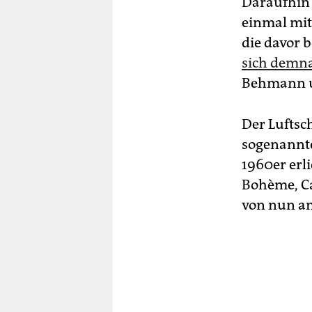
Daraufhin 
einmal mit 
die davor 
sich demn
Behmann u
Der Luftsc
sogenannte
1960er erl
Bohème, Ca
von nun an