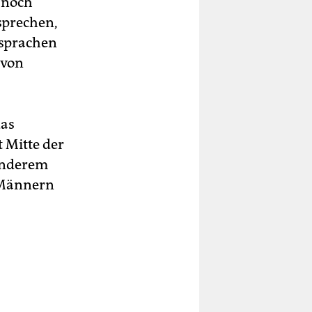
 noch
esprechen,
 sprachen
 von
das
 Mitte der
 anderem
s Männern