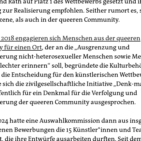
nd Rath auf Platz 1 des Wettbewerbs gesetzt und 
g zur Realisierung empfohlen. Seither rumort es,
zene, als auch in der queeren Community.
it 2018 engagieren sich Menschen aus der queeren
 für einen Ort
, der an die „Ausgrenzung und
erung nicht-heterosexueller Menschen sowie M
hlechter erinnern“ soll, begründete die Kulturbeh
 die Entscheidung für den künstlerischen Wettbe
 sich die zivilgesellschaftliche Initiative „Denk-m
ffentlich für ein Denkmal für die Verfolgung und
ierung der queeren Community ausgesprochen.
24 hatte eine Auswahlkommission dann aus ins
nen Bewerbungen die 15 Künst­le­r*in­nen und T
, die ihre Entwürfe ausarbeiten durften. Seit de