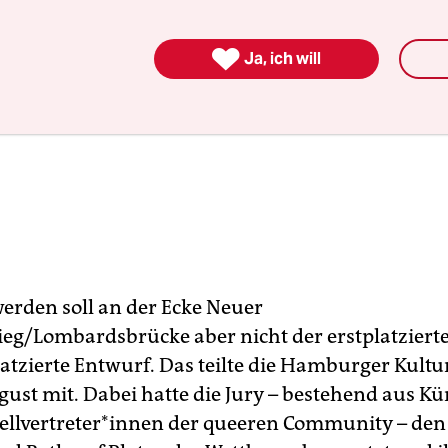

Ja, ich will
werden soll an der Ecke Neuer
ieg/Lombardsbrücke aber nicht der erstplatziert
latzierte Entwurf. Das teilte die Hamburger Kult
st mit. Dabei hatte die Jury – bestehend aus Küns
ll­ver­tre­te­r*in­nen der queeren Community – de