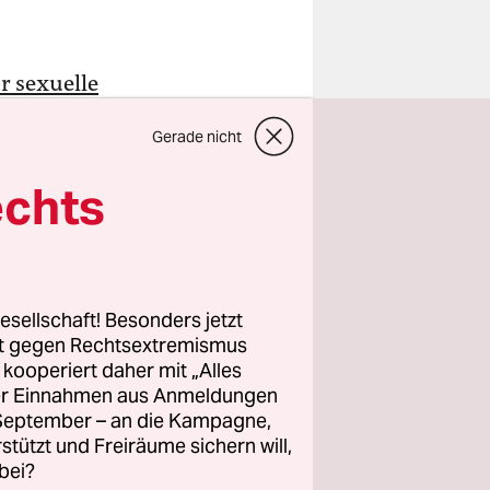
r sexuelle
eilchen
Gerade nicht
rden soll.
echts
oxi“ – eine
n
Auf Platz
aus Glas in
esellschaft! Besonders jetzt
 dem
rt gegen Rechtsextremismus
Behmann.
z kooperiert daher mit „Alles
ller Einnahmen aus Anmeldungen
. September – an die Kampagne,
rstützt und Freiräume sichern will,
bei?