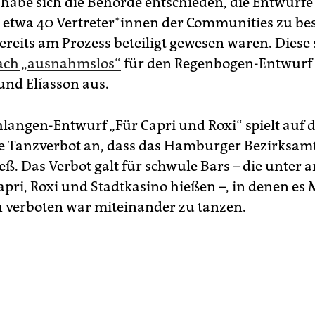
habe sich die Behörde entschieden, die Entwürfe
etwa 40 Ver­tre­te­r*in­nen der Communities zu b
bereits am Prozess beteiligt gewesen waren. Diese
ach „ausnahmslos“
für den Regenbogen-Entwurf
nd Elíasson aus.
hlangen-Entwurf „Für Capri und Roxi“ spielt auf 
 Tanzverbot an, dass das Hamburger Bezirksamt
ieß. Das Verbot galt für schwule Bars – die unter
pri, Roxi und Stadtkasino hießen –, in denen e
 verboten war miteinander zu tanzen.