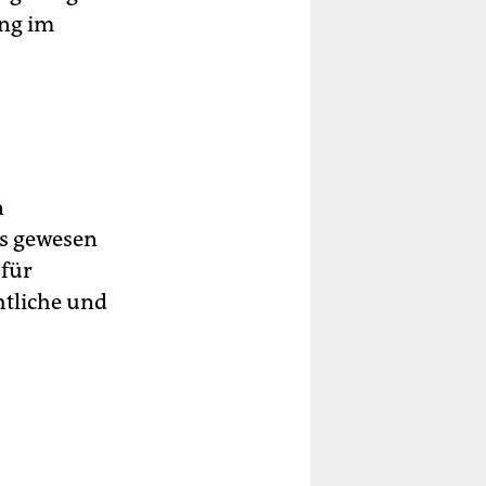
ang im
n
bs gewesen
„für
htliche und