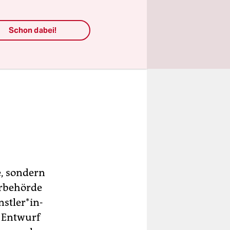
Schon dabei!
e, sondern
urbehörde
t­le­r*in­
n Entwurf