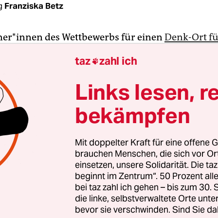
g
Franziska Betz
ne­r*in­nen des Wettbewerbs für einen
Denk-Ort fü
chtliche Vielfalt
in Hamburg stehen schon ein W
taz
zahl ich

noch immer wird gestritten, was nun realisiert we
Links lesen, r
ist die Sache klar: Gewonnen hat „Für Capri und R
bekämpfen
ionale lila-blaue Luftschlange der Künstlerinne
Opel und Hannah Rath aus Hamburg und Berlin. 
te der Entwurf „Pavillon der Stimmen“ – ein Ring 
Mit doppelter Kraft für eine offene G
farben von Studio Other Spaces, bestehend aus
brauchen Menschen, die sich vor O
lafur Elíasson und dem Architekten Sebastian 
einsetzen, unsere Solidarität. Die ta
beginnt im Zentrum“. 50 Prozent a
bei taz zahl ich gehen – bis zum 30
die linke, selbstverwaltete Orte unte
bevor sie verschwinden. Sind Sie da