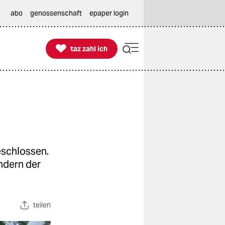
abo
genossenschaft
epaper login

taz zahl ich
taz zahl ich
eschlossen.
ondern der
teilen