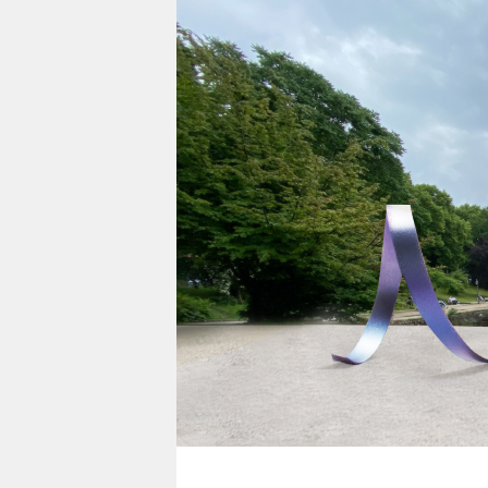
berlin
nord
wahrheit
verlag
verlag
veranstaltungen
shop
fragen & hilfe
unterstützen
abo
genossenschaft