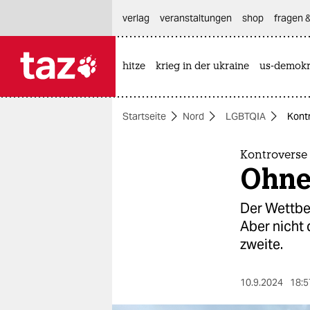
hautnavigation anspringen
hauptinhalt anspringen
footer anspringen
verlag
veranstaltungen
shop
fragen &
hitze
krieg in der ukraine
us-demokr

taz zahl ich
taz zahl ich
Startseite
Nord
LGBTQIA
Kont
themen
politik
Kontroverse
Ohne
öko
Der Wettbe
gesellschaft
Aber nicht 
zweite.
kultur
sport
10.9.2024
18:5