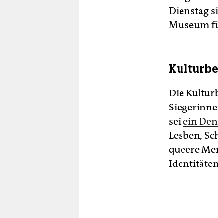
Dienstag s
Museum fü
Kulturbe
Die Kultu
Siegerinne
sei
ein Den
Lesben, Sc
queere Men
Identitäten