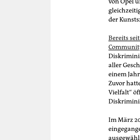
von Opel u
gleichzeiti
der Kunsts
Bereits se
Community
Diskrimini
aller Gesc
einem Jahr
Zuvor hatte
Vielfalt“ ö
Diskrimin
Im März 20
eingegange
ausgewählt