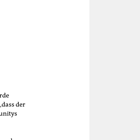
örde
„dass der
unitys