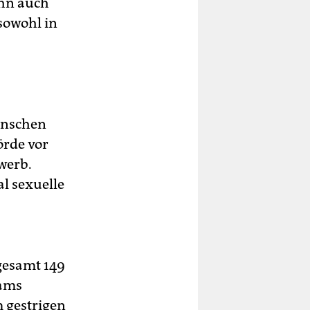
ihn auch
 sowohl in
enschen
örde vor
werb.
al sexuelle
gesamt 149
eams
m gestrigen