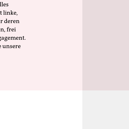
lles
 linke,
ür deren
n, frei
ngagement.
e unsere