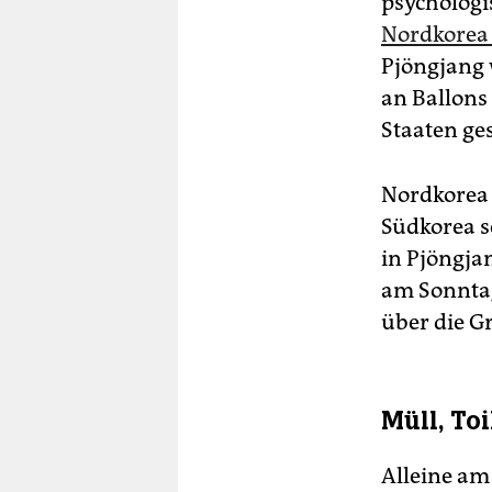
psychologi
Nordkorea 
Pjöngjang w
an Ballons
Staaten ge
Nordkorea 
Südkorea sc
in Pjöngj
am Sonntag
über die G
Müll, To
Alleine am