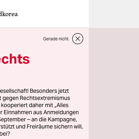
dkorea
 sei zu der
Gerade nicht
igen Ära
n
echts
 angesichts
 sagte
esellschaft! Besonders jetzt
immten
rt gegen Rechtsextremismus
ienstag zu.
z kooperiert daher mit „Alles
ller Einnahmen aus Anmeldungen
r formell
. September – an die Kampagne,
rstützt und Freiräume sichern will,
bei?