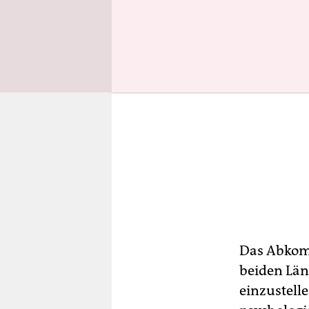
Das Abkom
beiden Län
einzustell