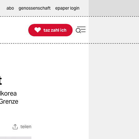
abo
genossenschaft
epaper login

taz zahl ich
taz zahl ich
t
dkorea
 Grenze
teilen