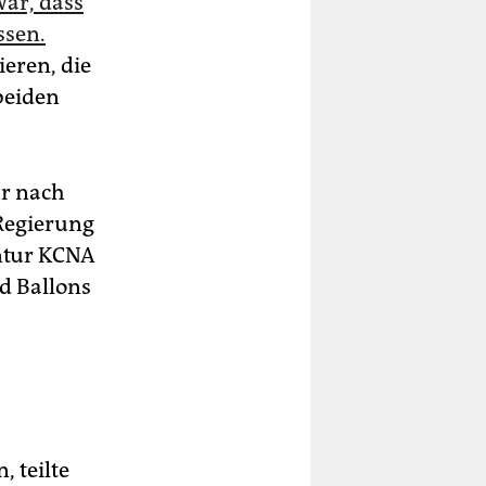
war, dass
ssen.
ieren, die
beiden
hr nach
 Regierung
ntur KCNA
d Ballons
 teilte