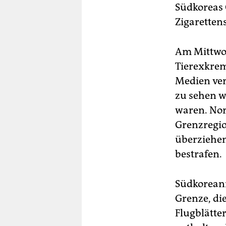
Südkoreas 
Zigarettens
Am Mittwoc
Tierexkrem
Medien ver
zu sehen w
waren. Nor
Grenzregi
überziehen
bestrafen.
Südkoreani
Grenze, di
Flugblätte