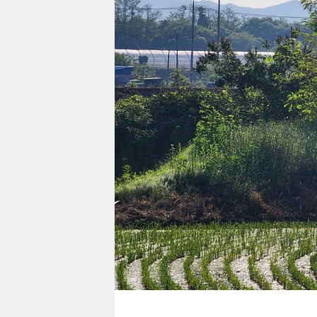
berlin
nord
wahrheit
verlag
verlag
veranstaltungen
shop
fragen & hilfe
unterstützen
abo
genossenschaft