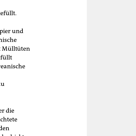
efüllt.
pier und
nische
t Mülltüten
füllt
reanische
zu
er die
chtete
rden