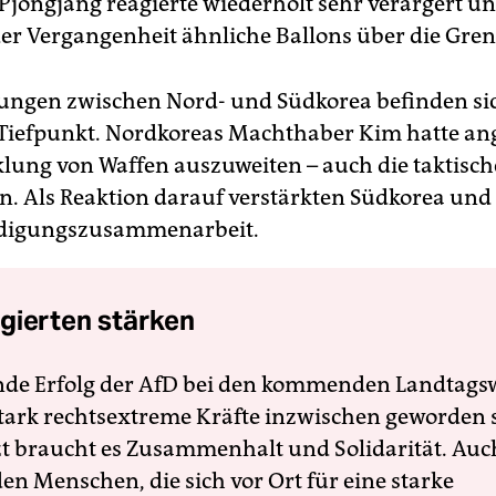
 Pjöngjang reagierte wiederholt sehr verärgert un
 der Vergangenheit ähnliche Ballons über die Gren
ungen zwischen Nord- und Südkorea befinden sic
Tiefpunkt. Nordkoreas Machthaber Kim hatte an
klung von Waffen auszuweiten – auch die taktisch
. Als Reaktion darauf verstärkten Südkorea und
eidigungszusammenarbeit.
gierten stärken
nde Erfolg der AfD bei den kommenden Landtags
 stark rechtsextreme Kräfte inzwischen geworden 
zt braucht es Zusammenhalt und Solidarität. Auc
en Menschen, die sich vor Ort für eine starke