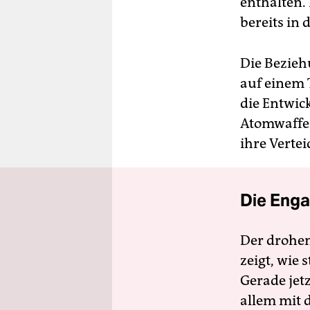
enthalten.
bereits in
Die Bezieh
auf einem 
die Entwic
Atomwaffen
ihre Vert
Die Enga
Der drohe
zeigt, wie
Gerade jet
allem mit d