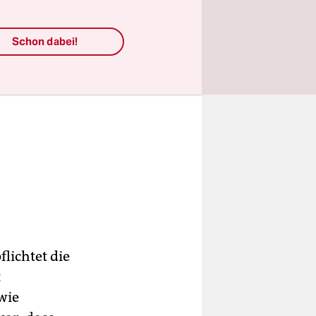
Schon dabei!
ichtet die
t
wie