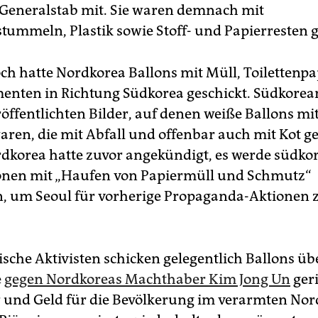
Generalstab mit. Sie waren demnach mit
tummeln, Plastik sowie Stoff- und Papierresten g
h hatte Nordkorea Ballons mit Müll, Toilettenpa
enten in Richtung Südkorea geschickt. Südkorea
öffentlichten Bilder, auf denen weiße Ballons mi
aren, die mit Abfall und offenbar auch mit Kot ge
dkorea hatte zuvor angekündigt, es werde südko
onen mit „Haufen von Papiermüll und Schmutz“
, um Seoul für vorherige Propaganda-Aktionen 
sche Aktivisten schicken gelegentlich Ballons üb
e
gegen Nordkoreas Machthaber Kim Jong Un
geri
r und Geld für die Bevölkerung im verarmten No