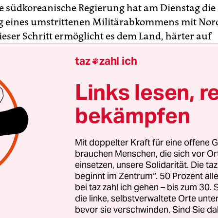
ie südkoreanische Regierung hat am Dienstag die
g eines umstrittenen Militärabkommens mit Nor
Dieser Schritt ermöglicht es dem Land, härter auf
ische Provokationen zu reagieren. Die Regierung
taz
zahl ich

ng gelangt, dass das 2018 während einer kurzleb
rung zwischen den beiden koreanischen Staate
Links lesen, r
ne Abkommen die militärischen Optionen Seouls
hsenden Bedrohung aus dem Norden einschränke,
bekämpfen
äsident Han Duck Soo.
Mit doppelter Kraft für eine offene G
 Kabinettsrat als auch Präsident
Yoon Suk Yeol
st
brauchen Menschen, die sich vor O
lag über die Aussetzung der Vereinbarung am D
einsetzen, unsere Solidarität. Die ta
beginnt im Zentrum“. 50 Prozent a
me tritt in Kraft, sobald Seoul Pjöngjang darübe
bei taz zahl ich gehen – bis zum 30
.
die linke, selbstverwaltete Orte unte
bevor sie verschwinden. Sind Sie da