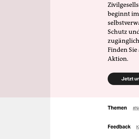
Zivilgesell
beginnt im
selbstverw
Schutz und 
zugänglich
Finden Sie
Aktion.
Jetzt u
Themen
#N
Feedback
K