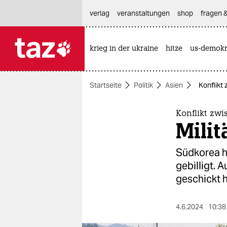
hautnavigation anspringen
hauptinhalt anspringen
footer anspringen
verlag
veranstaltungen
shop
fragen &
krieg in der ukraine
hitze
us-demokr

taz zahl ich
taz zahl ich
Startseite
Politik
Asien
Konflikt
themen
politik
Konflikt zw
Mili
öko
Südkorea h
gesellschaft
gebilligt. 
geschickt h
kultur
sport
4.6.2024
10:38