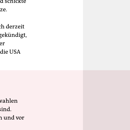
d schickte
ze.
h derzeit
gekündigt,
er
 die USA
wahlen
sind.
h und vor