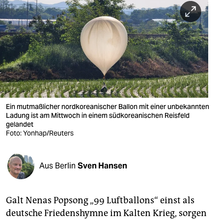
berlin
nord
wahrheit
verlag
verlag
veranstaltungen
Ein mutmaßlicher nordkoreanischer Ballon mit einer unbekannten
Ladung ist am Mittwoch in einem südkoreanischen Reisfeld
shop
gelandet
Foto: Yonhap/Reuters
fragen & hilfe
unterstützen
Aus Berlin
Sven Hansen
abo
Galt Nenas Popsong „99 Luftballons“ einst als
genossenschaft
deutsche Friedenshymne im Kalten Krieg, sorgen