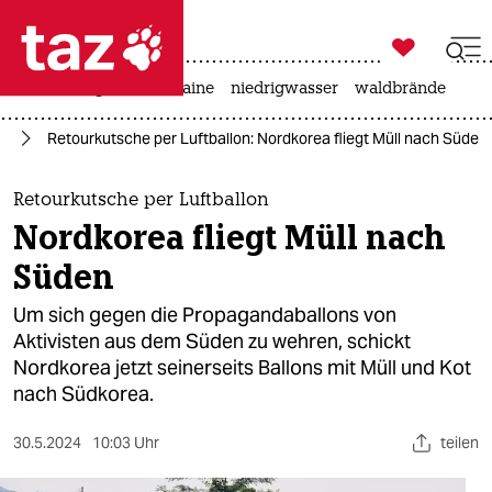

taz zahl ich
hitze
krieg in der ukraine
niedrigwasser
waldbrände

taz zahl ich
en
Retourkutsche per Luftballon: Nordkorea fliegt Müll nach Süden
taz zahl ich
themen
Retourkutsche per Luftballon
Nordkorea fliegt Müll nach
politik
Süden
öko
Um sich gegen die Propagandaballons von
Aktivisten aus dem Süden zu wehren, schickt
gesellschaft
Nordkorea jetzt seinerseits Ballons mit Müll und Kot
nach Südkorea.
kultur
sport
30.5.2024
10:03 Uhr
teilen