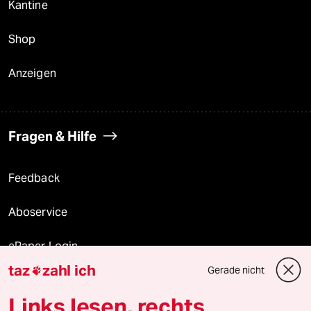
Kantine
Shop
Anzeigen
Fragen & Hilfe
Feedback
Aboservice
ePaper Login
taz
zahl ich
Gerade nicht

Downloads für Abonnierende
Links lesen, rechts