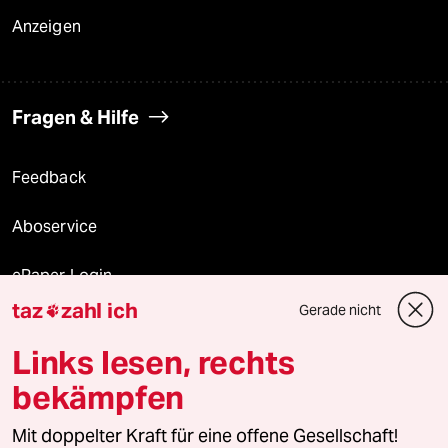
Anzeigen
Fragen & Hilfe
Feedback
Aboservice
ePaper Login
taz
zahl ich
Gerade nicht

Downloads für Abonnierende
Links lesen, rechts
bekämpfen
© 2026 taz Verlags und Vertriebs GmbH
Mit doppelter Kraft für eine offene Gesellschaft!
Alle Rechte vorbehalten. Bei rechtlichen Fragen oder für Genehmigungen