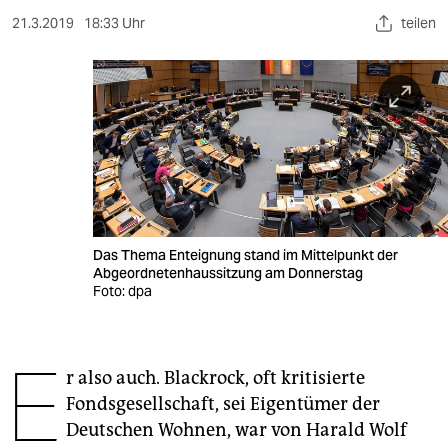
berlin
21.3.2019
18:33 Uhr
teilen
nord
wahrheit
verlag
verlag
veranstaltungen
shop
Das Thema Enteignung stand im Mittelpunkt der
Abgeordnetenhaussitzung am Donnerstag
Foto: dpa
fragen & hilfe
unterstützen
E
abo
r also auch. Blackrock, oft kritisierte
Fondsgesellschaft, sei Eigentümer der
genossenschaft
Deutschen Wohnen, war von Harald Wolf