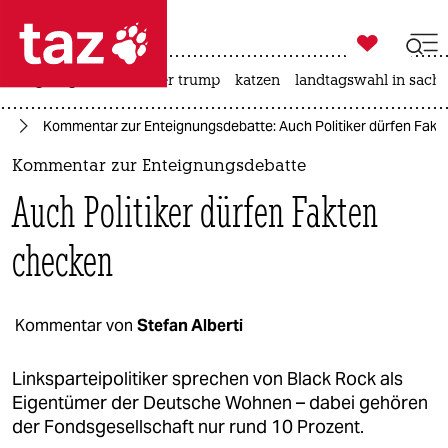

taz zahl ich
bergsteigen
usa unter trump
katzen
landtagswahl in sachs

taz zahl ich
lin
Kommentar zur Enteignungsdebatte: Auch Politiker dürfen Fak
taz zahl ich
Kommentar zur Enteignungsdebatte
themen
Auch Politiker dürfen Fakten
politik
checken
öko
gesellschaft
Kommentar von
Stefan Alberti
kultur
Linksparteipolitiker sprechen von Black Rock als
Eigentümer der Deutsche Wohnen – dabei gehören
sport
der Fondsgesellschaft nur rund 10 Prozent.