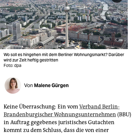
berlin
nord
wahrheit
verlag
verlag
Wo soll es hingehen mit dem Berliner Wohnungsmarkt? Darüber
wird zur Zeit heftig gestritten
veranstaltungen
Foto: dpa
shop
Von
Malene Gürgen
fragen & hilfe
unterstützen
Keine Überraschung: Ein vom
Verband Berlin-
abo
Brandenburgischer Wohnungsunternehmen
(BBU)
in Auftrag gegebenes juristisches Gutachten
genossenschaft
kommt zu dem Schluss, dass die von einer