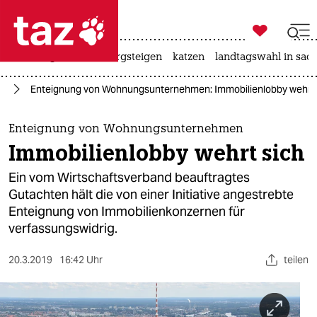

taz zahl ich
iran-krieg
ceuta
bergsteigen
katzen
landtagswahl in sac

taz zahl ich
en
Enteignung von Wohnungsunternehmen: Immobilienlobby wehrt 
taz zahl ich
themen
Enteignung von Wohnungsunternehmen
Immobilienlobby wehrt sich
politik
Ein vom Wirtschaftsverband beauftragtes
öko
Gutachten hält die von einer Initiative angestrebte
Enteignung von Immobilienkonzernen für
gesellschaft
verfassungswidrig.
kultur
20.3.2019
16:42 Uhr
teilen
sport