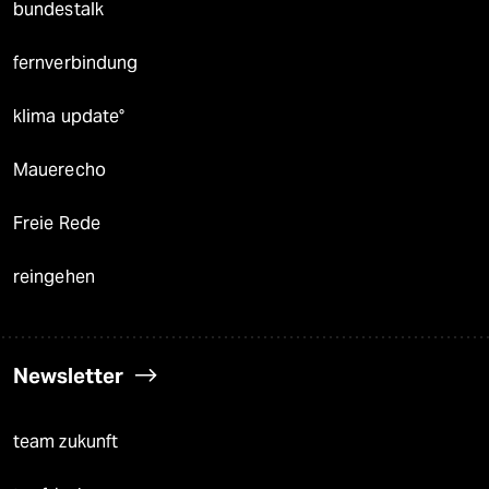
bundestalk
fernverbindung
klima update°
Mauerecho
Freie Rede
reingehen
Newsletter
team zukunft