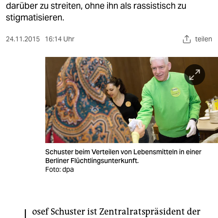
berlin
darüber zu streiten, ohne ihn als rassistisch zu
stigmatisieren.
nord
24.11.2015
16:14 Uhr
teilen
wahrheit
verlag
verlag
veranstaltungen
shop
fragen & hilfe
Schuster beim Verteilen von Lebensmitteln in einer
unterstützen
Berliner Flüchtlingsunterkunft.
Foto: dpa
abo
genossenschaft
osef Schuster ist Zentralratspräsident der