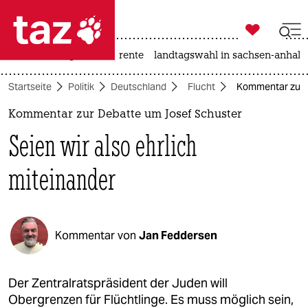

taz zahl ich
hitze
niedrigwasser
rente
landtagswahl in sachsen-anhalt

taz zahl ich
Startseite
Politik
Deutschland
Flucht
Kommentar zur D
taz zahl ich
Kommentar zur Debatte um Josef Schuster
themen
Seien wir also ehrlich
politik
miteinander
öko
gesellschaft
Kommentar von
Jan Feddersen
kultur
sport
Der Zentralratspräsident der Juden will
Obergrenzen für Flüchtlinge. Es muss möglich sein,