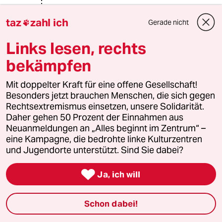
Bunterhund
B
taz
zahl ich
Gerade nicht

26.11.2015
,
13:13 Uhr
Links lesen, rechts
@nasowas:
Die einen sagen so, die andern sagen
bekämpfen
so. Vielleicht sollten sie auf hören für
andere sprechen zu wollen und ein
Mit doppelter Kraft für eine offene Gesellschaft!
bisschen öfter zu hören. Letztlich gibt
Besonders jetzt brauchen Menschen, die sich gegen
es keine endgültige Antwort, keine
Rechtsextremismus einsetzen, unsere Solidarität.
klaren Kausalitäten. Sich einen
Daher gehen 50 Prozent der Einnahmen aus
homogenen Volkskörper vorzustellen
Neuanmeldungen an „Alles beginnt im Zentrum“ –
ist einfach nur dämlich und für ganz
eine Kampagne, die bedrohte linke Kulturzentren
schnell in geistige
und Jugendorte unterstützt. Sind Sie dabei?
Sackgassen(Nationalismus,
Rassismus, Faschismus). Es gibt

Ja, ich will
weder "die" Araber, noch "ein" Israel.
Die Leute die ihnen das erzählen, sind
meistens die ersten die Abzug einer
Schon dabei!
Waffe betätigen und dann das Blut
anderer an ihren Händen kleben