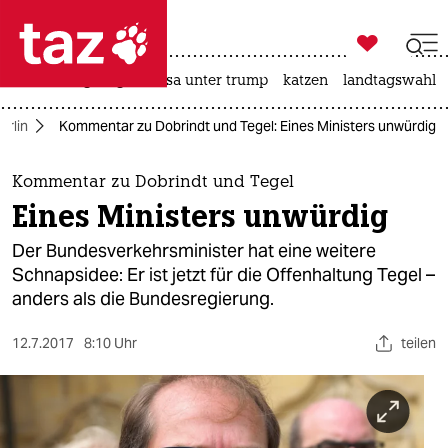

taz zahl ich
hitze
bergsteigen
usa unter trump
katzen
landtagswahl i

taz zahl ich
erlin
Kommentar zu Dobrindt und Tegel: Eines Ministers unwürdig
taz zahl ich
themen
Kommentar zu Dobrindt und Tegel
Eines Ministers unwürdig
politik
Der Bundesverkehrsminister hat eine weitere
öko
Schnapsidee: Er ist jetzt für die Offenhaltung Tegel –
anders als die Bundesregierung.
gesellschaft
12.7.2017
8:10 Uhr
teilen
kultur
sport