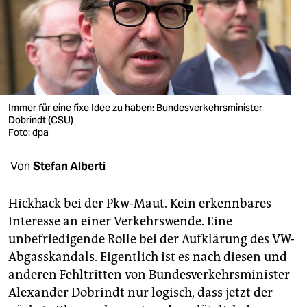
berlin
nord
wahrheit
verlag
Immer für eine fixe Idee zu haben: Bundesverkehrsminister
Dobrindt (CSU)
verlag
Foto: dpa
veranstaltungen
Von
Stefan Alberti
shop
fragen & hilfe
Hickhack bei der Pkw-Maut. Kein erkennbares
Interesse an einer Verkehrswende. Eine
unterstützen
unbefriedigende Rolle bei der Aufklärung des VW-
Abgasskandals. Eigentlich ist es nach diesen und
abo
anderen Fehltritten von Bundesverkehrsminister
genossenschaft
Alexander Dobrindt nur logisch, dass jetzt der