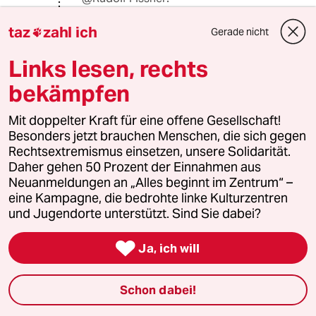
Die taz finde ich gut – und das nicht
nur, weil sie eine online-Diskussion,
taz
zahl ich
Gerade nicht

an der ich beteiligt war, für die
Printausgabe zusammengefasst hat,
Links lesen, rechts
siehe:
bekämpfen
"WOCHENSCHNACK
Steiners autoritäres Erbe
Mit doppelter Kraft für eine offene Gesellschaft!
Sind Rechte an Waldorfschulen ein
Besonders jetzt brauchen Menschen, die sich gegen
Betriebsunfall oder ein
Rechtsextremismus einsetzen, unsere Solidarität.
anthroposophisches
Daher gehen 50 Prozent der Einnahmen aus
Strukturproblem?"
Neuanmeldungen an „Alles beginnt im Zentrum“ –
www.taz.de/!5494451/
eine Kampagne, die bedrohte linke Kulturzentren
und Jugendorte unterstützt. Sind Sie dabei?
Rudolf Fissner

Ja, ich will
18.12.2018
,
18:25 Uhr
@Andreas Lichte:
Schon dabei!
Wie gehts eigentlich ihrem Spezi
Michael Grandt?