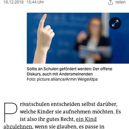
berlin
16.12.2018
15:44 Uhr
teilen
nord
wahrheit
verlag
verlag
veranstaltungen
Sollte an Schulen gefördert werden: Der offene
shop
Diskurs, auch mit Andersmeinenden
Foto: picture alliance/Armin Weigel/dpa
fragen & hilfe
unterstützen
P
rivatschulen entscheiden selbst darüber,
abo
welche Kinder sie aufnehmen möchten. Es
genossenschaft
ist also ihr gutes Recht,
ein Kind
abzulehnen
, wenn sie glauben, es passe in