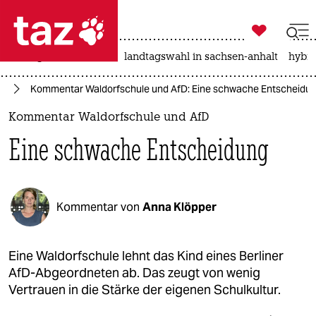

taz zahl ich
niedrigwasser
rente
landtagswahl in sachsen-anhalt
hybri

taz zahl ich
lin
Kommentar Waldorfschule und AfD: Eine schwache Entscheidu
taz zahl ich
Kommentar Waldorfschule und AfD
themen
Eine schwache Entscheidung
politik
öko
Kommentar von
Anna Klöpper
gesellschaft
kultur
Eine Waldorfschule lehnt das Kind eines Berliner
AfD-Abgeordneten ab. Das zeugt von wenig
sport
Vertrauen in die Stärke der eigenen Schulkultur.