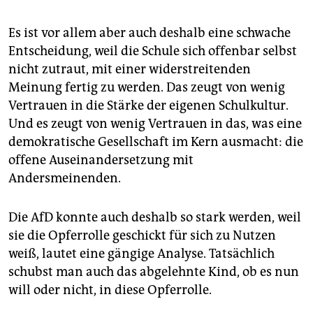
gerungen
, diese aber nicht erreicht: Vorstand und
Lehrerschaft sähen daher „keine Möglichkeit, das
Es ist vor allem aber auch deshalb eine schwache
Kind mit der nötigen Unbefangenheit" aufzunehmen.
Entscheidung, weil die Schule sich offenbar selbst
Das sei aber Voraussetzung, um das Kind
nicht zutraut, mit einer widerstreitenden
„angemessen zu fördern“. Das Kind hatte auch bereits
die Kita des Trägers besucht.
(akl)
Meinung fertig zu werden. Das zeugt von wenig
Vertrauen in die Stärke der eigenen Schulkultur.
Und es zeugt von wenig Vertrauen in das, was eine
demokratische Gesellschaft im Kern ausmacht: die
offene Auseinandersetzung mit
Andersmeinenden.
Die AfD konnte auch deshalb so stark werden, weil
sie die Opferrolle geschickt für sich zu Nutzen
weiß, lautet eine gängige Analyse. Tatsächlich
schubst man auch das abgelehnte Kind, ob es nun
will oder nicht, in diese Opferrolle.