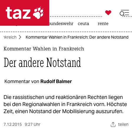

taz zahl ich
niedrigwasser
afd
bundeswehr
ceuta
rente

taz zahl ich
rankreich
Kommentar Wahlen in Frankreich: Der andere Notstand
taz zahl ich
Kommentar Wahlen in Frankreich
themen
Der andere Notstand
politik
öko
Kommentar von
Rudolf Balmer
gesellschaft
Die rassistischen und reaktionären Rechten liegen
bei den Regionalwahlen in Frankreich vorn. Höchste
kultur
Zeit, einen Notstand der Mobilisierung auszurufen.
sport
7.12.2015
9:27 Uhr
teilen