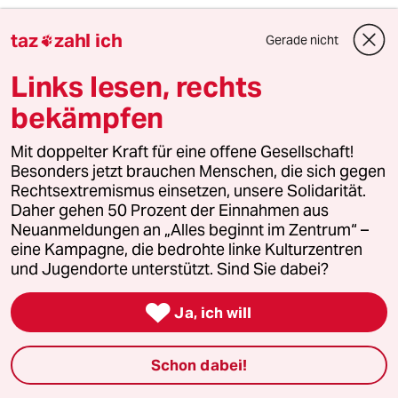
meistkommentiert
taz
zahl ich
Gerade nicht

1
Links lesen, rechts
EU nach Ceuta
Zur Freude der Antieuropäer
bekämpfen
Mit doppelter Kraft für eine offene Gesellschaft!
Besonders jetzt brauchen Menschen, die sich gegen
2
FDP-Chef Kubicki über seine Partei
Rechtsextremismus einsetzen, unsere Solidarität.
„Wie Sie sehen, lebe ich“
Daher gehen 50 Prozent der Einnahmen aus
Neuanmeldungen an „Alles beginnt im Zentrum“ –
eine Kampagne, die bedrohte linke Kulturzentren
und Jugendorte unterstützt. Sind Sie dabei?
3
Stressbedingte Ausfälle
Ungesunde Arbeitswelt

Ja, ich will
Schon dabei!
4
Europäische Reaktionen auf Ceuta