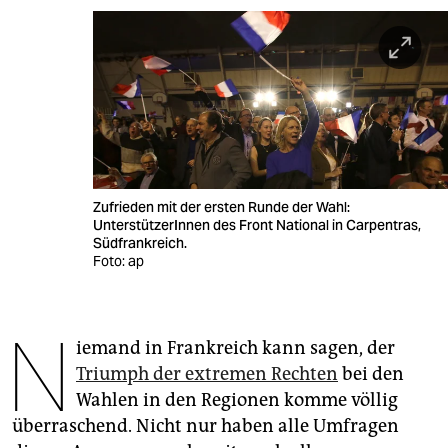
berlin
nord
wahrheit
verlag
verlag
Zufrieden mit der ersten Runde der Wahl:
veranstaltungen
UnterstützerInnen des Front National in Carpentras,
Südfrankreich.
shop
Foto: ap
fragen & hilfe
N
unterstützen
iemand in Frankreich kann sagen, der
Triumph der extremen Rechten
bei den
abo
Wahlen in den Regionen komme völlig
genossenschaft
überraschend. Nicht nur haben alle Umfragen