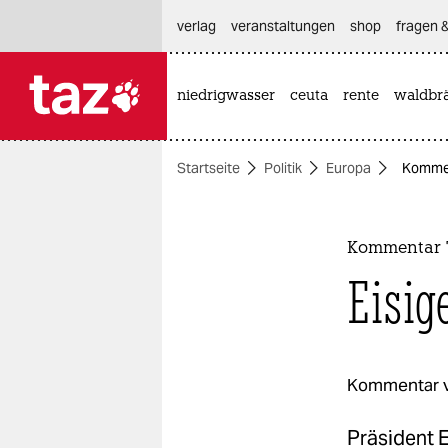
hautnavigation anspringen
hauptinhalt anspringen
footer anspringen
verlag
veranstaltungen
shop
fragen &
niedrigwasser
ceuta
rente
waldbr

taz zahl ich
taz zahl ich
Startseite
Politik
Europa
Komment
themen
politik
Kommentar 
öko
Eisig
gesellschaft
kultur
Kommentar 
sport
Präsident 