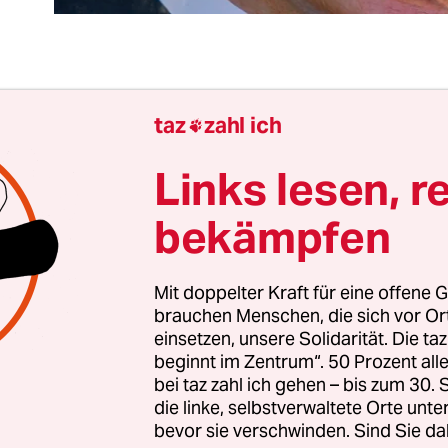
p Tayyip
Erdoğan wuchs in den rauen Gassen Ka
taz
zahl ich

, einem Istanbuler Arbeiterviertel, in dem das Re
rkeren galt. Wer hier eine Niederlage erfuhr, schl
Links lesen, r
nter. Erdoğan ließ sich nie unterkriegen, nicht a
bekämpfen
Verhältnissen und auch nicht als aufstrebender P
ser Agenda, der Ende der 90er-Jahre von einer lai
Justiz zu zehn Monaten Haft verurteilt wurde.
Mit doppelter Kraft für eine offene G
brauchen Menschen, die sich vor O
einsetzen, unsere Solidarität. Die ta
cht dafür, dass der türkische Präsident auf seine
beginnt im Zentrum“. 50 Prozent a
mmunalwahlen mit versöhnlichen Gesten reagier
bei taz zahl ich gehen – bis zum 30
mit Zugeständnissen an die Opposition. Seine poli
die linke, selbstverwaltete Orte unte
bevor sie verschwinden. Sind Sie da
sen sich vor allem auf eines gefasst machen: De