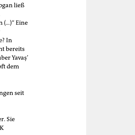
ogan ließ
n
n (…)“ Eine
r
e? In
t bereits
ber Yavaş’
 oft dem
gen seit
. Sie
KK