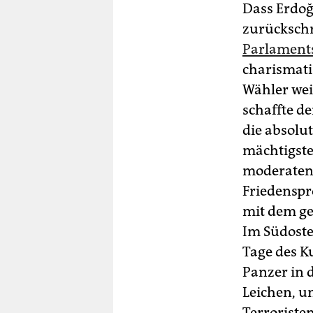
Dass Erdoğ
zurückschr
Parlament
charismati
Wähler weit
schaffte d
die absolu
mächtigste
moderaten 
Friedenspr
mit dem ge
Im Südoste
Tage des K
Panzer in 
Leichen, um
Terroriste