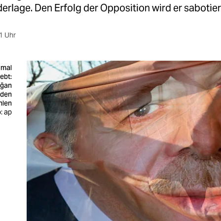
derlage. Den Erfolg der Opposition wird er sabotier
1 Uhr
 mal
ebt:
oğan
 den
len
: ap