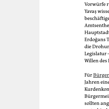
Vorwürfe r
Yavaş wiss
beschäftige
Amtsentheb
Hauptstadt
Erdoğans T
die Drohun
Legislatur 
Willen des
Für
Bürger
Jahren ein
Kurdenkonf
Bürgermeis
sollten an