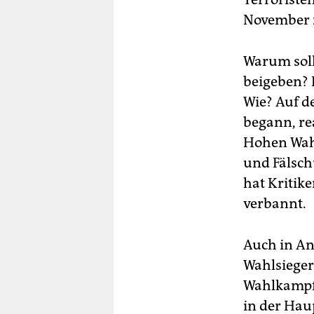
November 2
Warum soll
beigeben? D
Wie? Auf d
begann, re
Hohen Wah
und Fälsch
hat Kritike
verbannt.
Auch in An
Wahlsiege
Wahlkampfe
in der Hau