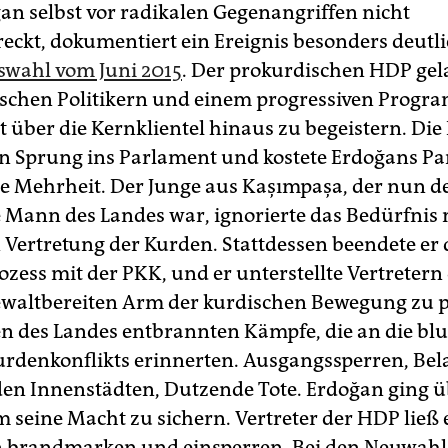
an selbst vor radikalen Gegen­angriffen nicht
eckt, dokumentiert ein Ereignis besonders deutli
swahl vom Juni 2015
. Der prokurdischen HDP gel
schen Politikern und einem progressiven Progr
 über die Kernklientel hinaus zu begeistern. Die 
en Sprung ins Parlament und kostete Erdoğans Pa
te Mehrheit. Der Junge aus Kaşımpaşa, der nun d
 Mann des Landes war, ignorierte das Bedürfnis 
Vertretung der Kurden. Stattdessen beendete er
ozess mit der PKK, und er unterstellte Vertretern
waltbereiten Arm der kurdischen Bewegung zu p
n des Landes entbrannten Kämpfe, die an die blu
urdenkonflikts erinnerten. Ausgangssperren, Bel
den Innenstädten, Dutzende Tote. Erdoğan ging 
 seine Macht zu sichern. Vertreter der HDP ließ e
n brandmarken und einsperren. Bei den Neuwah