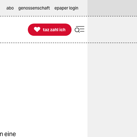
abo
genossenschaft
epaper login

taz zahl ich
taz zahl ich
n eine