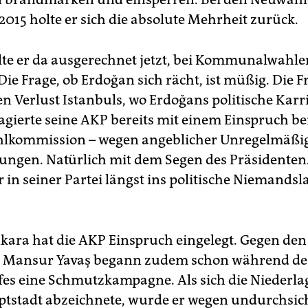
015 holte er sich die absolute Mehrheit zurück.
te er da ausgerechnet jetzt, bei Kommunalwahlen
ie Frage, ob Erdoğan sich rächt, ist müßig. Die Fr
en Verlust Istanbuls, wo Erdoğans politische Karr
agierte seine AKP bereits mit einem Einspruch be
lkommission – wegen angeblicher Unregelmäßig
ungen. Natürlich mit dem Segen des Präsidenten
r in seiner Partei längst ins politische Niemands
kara hat die AKP Einspruch eingelegt. Gegen den
r Mansur Yavaş begann zudem schon während de
s eine Schmutzkampagne. Als sich die Niederla
ptstadt abzeichnete, wurde er wegen undurchsic