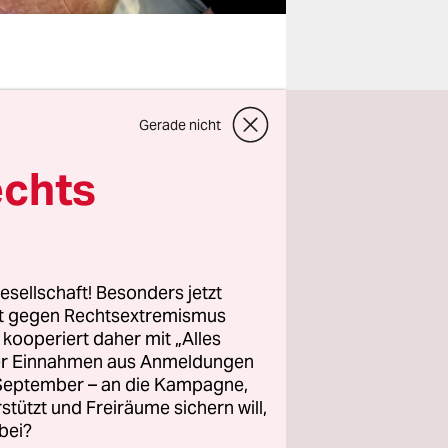
şımpaşas
Gerade nicht
cht des
ug zurück –
echts
ls Kind aus
olitiker
zistisch
esellschaft! Besonders jetzt
rt gegen Rechtsextremismus
z kooperiert daher mit „Alles
 Schlappe
ller Einnahmen aus Anmeldungen
t, schon
. September – an die Kampagne,
tischen
rstützt und Freiräume sichern will,
bei?
r Präsident