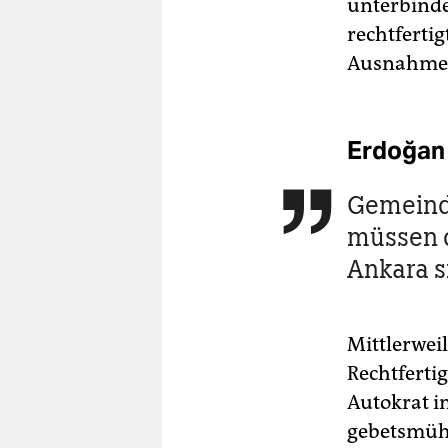
unterbinde
rechtferti
Ausnahme
Erdoğan 
Gemeind

müssen d
Ankara si
Mittlerwei
Rechtferti
Autokrat i
gebetsmühl