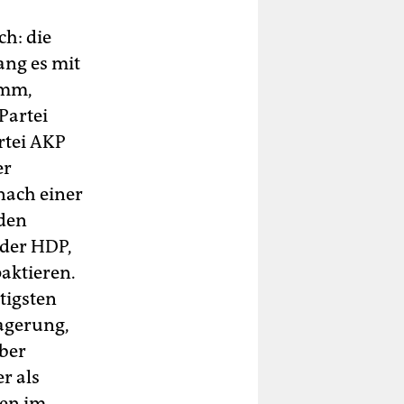
ch: die
ang es mit
amm,
Partei
rtei AKP
er
nach einer
 den
 der HDP,
aktieren.
tigsten
agerung,
über
r als
len im