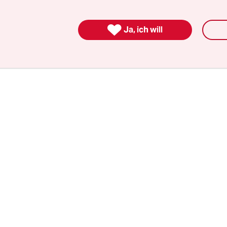
 daransetzen, ihren Erfolg zu zertrümmern. Der T
aubbau an Demokratie und Rechtsstaatlichkeit.

Ja, ich will