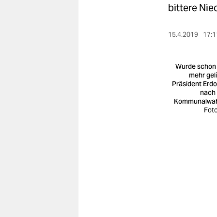
berlin
bittere Nie
nord
15.4.2019
17:1
wahrheit
verlag
Wurde schon
mehr geli
Präsident Erd
verlag
nach
Kommunalwah
veranstaltungen
Foto
shop
fragen & hilfe
unterstützen
abo
genossenschaft