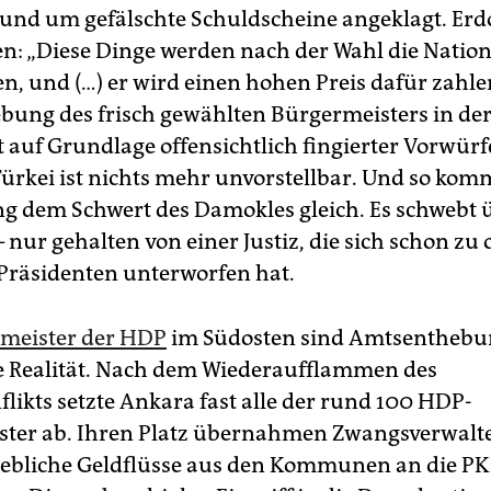
und um gefälschte Schuldscheine angeklagt. Erd
en: „Diese Dinge werden nach der Wahl die Natio
n, und (…) er wird einen hohen Preis dafür zahle
ung des frisch gewählten Bürgermeisters in de
 auf Grundlage offensichtlich fingierter Vorwürf
ürkei ist nichts mehr unvorstellbar. Und so komm
g dem Schwert des Damokles gleich. Es schwebt ü
– nur gehalten von einer Justiz, die sich schon zu
 Präsidenten unterworfen hat.
meister der HDP
im Südosten sind Amtsenthebun
e Realität. Nach dem Wiederaufflammen des
likts setzte Ankara fast alle der rund 100 HDP-
ter ab. Ihren Platz übernahmen Zwangsverwalter
gebliche Geldflüsse aus den Kommunen an die P