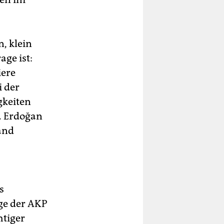
, klein
age ist:
iere
i der
keiten
. Erdoğan
land
s
ge der AKP
htiger