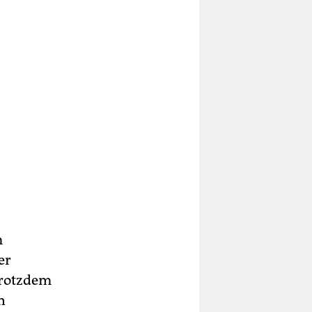
m
er
trotzdem
n