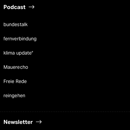
Podcast
bundestalk
fernverbindung
klima update°
Mauerecho
Freie Rede
reingehen
Newsletter