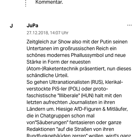
Kommentar.
JuPa
J
27.12.2018
,
14:07 Uhr
Zeitgleich zur Show also mit der Putin seinen
Untertanen im großrussischen Reich ein
schönes modernes Phallussymbol und neue
Stärke in Form der neuesten
(Atom-)Raketentechnik präsentiert, nun dieses
schändliche Urteil.
So gehen Ultranationalisten (RUS), klerikal-
verstockte PiS-ler (POL) oder proto-
faschistische "Illiberale" (HUN) halt mit den
letzten aufrechten Journalisten in ihren
Ländern um. Hiesige AfD-Figuren & Mitläufer,
die in Chatgruppen schon mal
von"Säuberungen" fantasieren oder ganze
Redaktionen "auf die Straßen von ihren
Rundfunkgebäüden zerren" wollen, wird's ganz