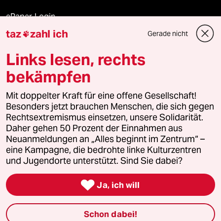
ePaper Login
taz
zahl ich
Gerade nicht

Downloads für Abonnierende
Links lesen, rechts
bekämpfen
© 2026 taz Verlags und Vertriebs GmbH
Mit doppelter Kraft für eine offene Gesellschaft!
Alle Rechte vorbehalten. Bei rechtlichen Fragen oder für Genehmigungen
wenden Sie sich bitte an
lizenzen@taz.de
Besonders jetzt brauchen Menschen, die sich gegen
Rechtsextremismus einsetzen, unsere Solidarität.
Daher gehen 50 Prozent der Einnahmen aus
Feedback
Redaktionsstatut
Kommune-Richtlinien
KI-
Neuanmeldungen an „Alles beginnt im Zentrum“ –
eine Kampagne, die bedrohte linke Kulturzentren
Leitlinie
Informant
Datenschutz
Impressum
AGB
und Jugendorte unterstützt. Sind Sie dabei?
Seitenwende
Einwilligungen widerrufen (Ads)

Ja, ich will
Schon dabei!