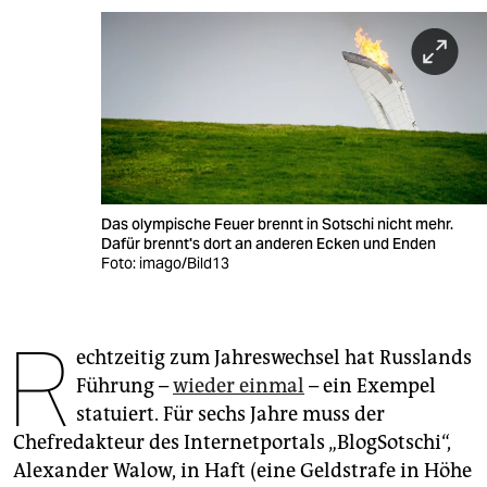
berlin
nord
wahrheit
verlag
verlag
Das olympische Feuer brennt in Sotschi nicht mehr.
veranstaltungen
Dafür brennt's dort an anderen Ecken und Enden
Foto: imago/Bild13
shop
fragen & hilfe
R
echtzeitig zum Jahreswechsel hat Russlands
unterstützen
Führung –
wieder einmal
– ein Exempel
abo
statuiert. Für sechs Jahre muss der
Chefredakteur des Internetportals „BlogSotschi“,
genossenschaft
Alexander Walow, in Haft (eine Geldstrafe in Höhe