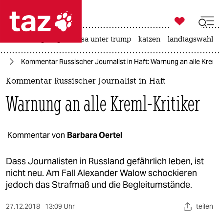

taz zahl ich
hitze
bergsteigen
usa unter trump
katzen
landtagswahl i

taz zahl ich
hi
Kommentar Russischer Journalist in Haft: Warnung an alle Kreml-
taz zahl ich
Kommentar Russischer Journalist in Haft
themen
Warnung an alle Kreml-Kritiker
politik
öko
Kommentar von
Barbara Oertel
gesellschaft
Dass Journalisten in Russland gefährlich leben, ist
nicht neu. Am Fall Alexander Walow schockieren
kultur
jedoch das Strafmaß und die Begleitumstände.
sport
27.12.2018
13:09 Uhr
teilen