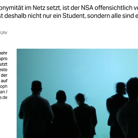
nymität im Netz setzt, ist der NSA offensichtlich v
st deshalb nicht nur ein Student, sondern alle sind e
 Uhr
mehr
spro
utzt
esto
t der
 auf
toph
an /
e.de