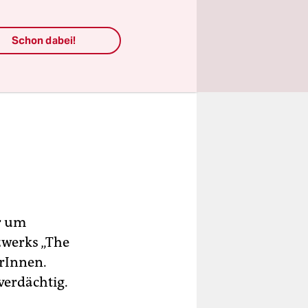
Schon dabei!
r um
zwerks „The
erInnen.
verdächtig.