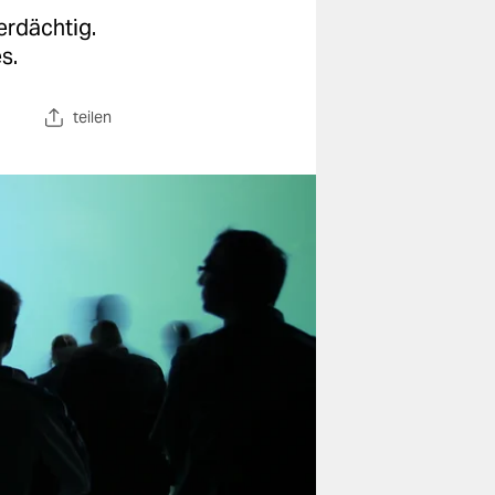
erdächtig.
s.
teilen