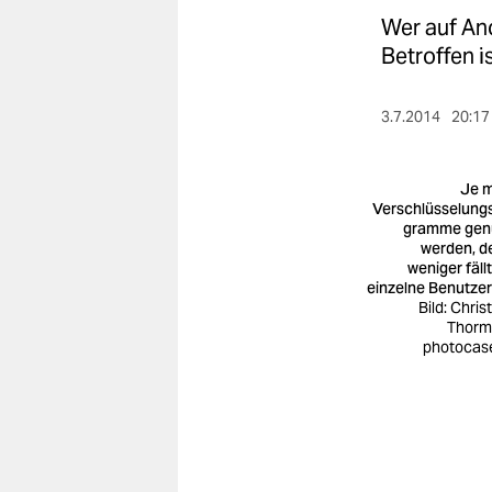
berlin
Wer auf Ano
nord
Betroffen i
wahrheit
3.7.2014
20:17
verlag
Je 
verlag
Verschlüsselung
gramme gen
veranstaltungen
werden, d
weniger fäll
shop
einzelne Benutzer
Bild: Chris
fragen & hilfe
Thorm
photocas
unterstützen
abo
genossenschaft