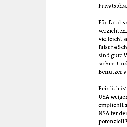
Privatsphä
Für Fatali
verzichten,
vielleicht 
falsche Sc
sind gute 
sicher. Und
Benutzer au
Peinlich is
USA weige
empfiehlt 
NSA tendenz
potenziell