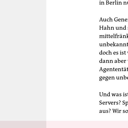
in Berlin n
Auch Gener
Hahn und s
mittelfrän
unbekannt,
doch es ist
dann aber 
Agententät
gegen unbe
Und was is
Servers? S
aus? Wir s