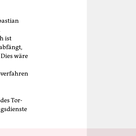
bastian
m
h ist
abfängt,
. Dies wäre
sverfahren
des Tor-
ngsdienste