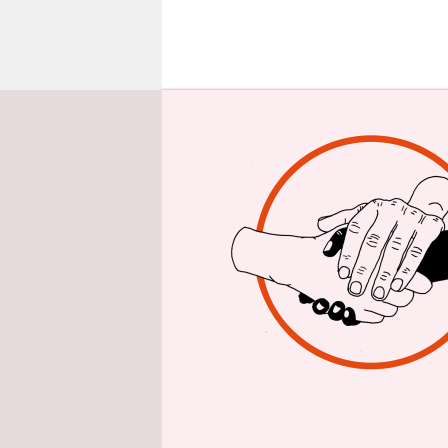
epaper login
W
Sebastian 
Journalist
endlich di
Studenten, 