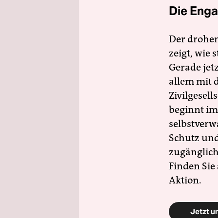
Die Enga
Der drohe
zeigt, wie
Gerade jet
allem mit d
Zivilgesell
beginnt im
selbstverw
Schutz und 
zugänglich
Finden Sie
Aktion.
Jetzt u