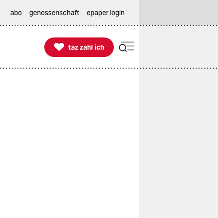
abo
genossenschaft
epaper login

taz zahl ich
taz zahl ich