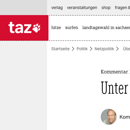
hautnavigation anspringen
hauptinhalt anspringen
footer anspringen
verlag
veranstaltungen
shop
fragen &
hitze
surfen
landtagswahl in sachse

taz zahl ich
taz zahl ich
Startseite
Politik
Netzpolitik
Üb
themen
politik
Kommentar
öko
Unter
gesellschaft
kultur
Kom
sport