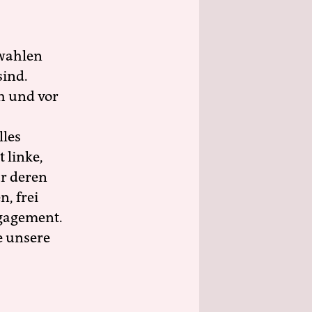
wahlen
sind.
h und vor
lles
 linke,
ür deren
n, frei
ngagement.
e unsere