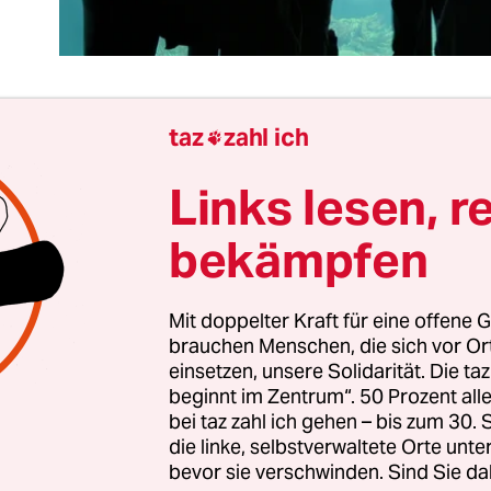
taz
zahl ich

elche Ehre für Sebastian Hahn. Der Erlanger Stude
Links lesen, r
Angela Merkel die zweite namentlich bekannte Pe
ins Visier des US-Geheimdienstes NSA geriet.
bekämpfen
Hahn würde auf die Ehre wohl gerne verzichten.
Mit doppelter Kraft für eine offene G
en freuen sich dagegen umso mehr. Können sie n
brauchen Menschen, die sich vor O
e NSA-Überwachung visualisieren – mit einem gu
einsetzen, unsere Solidarität. Die ta
der nur helfen wollte, die Privatsphäre zu schütz
beginnt im Zentrum“. 50 Prozent a
bei taz zahl ich gehen – bis zum 30
die linke, selbstverwaltete Orte unte
bevor sie verschwinden. Sind Sie da