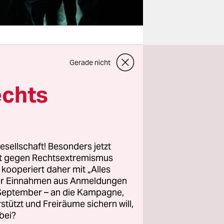
Gerade nicht
nt ist nach
echts
rson, der
esellschaft! Besonders jetzt
un doch
rt gegen Rechtsextremismus
twilligen
z kooperiert daher mit „Alles
en.
ller Einnahmen aus Anmeldungen
. September – an die Kampagne,
rstützt und Freiräume sichern will,
bei?