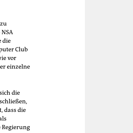
 zu
e NSA
 die
puter Club
ie vor
der einzelne
sich die
schließen,
, dass die
als
e Regierung