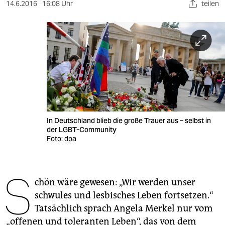
berlin
14.6.2016
16:08 Uhr
teilen
nord
wahrheit
verlag
verlag
veranstaltungen
In Deutschland blieb die große Trauer aus – selbst in
shop
der LGBT-Community
Foto: dpa
fragen & hilfe
unterstützen
S
chön wäre gewesen: „Wir werden unser
abo
schwules und lesbisches Leben fortsetzen.“
genossenschaft
Tatsächlich sprach Angela Merkel nur vom
„offenen und toleranten Leben“, das von dem