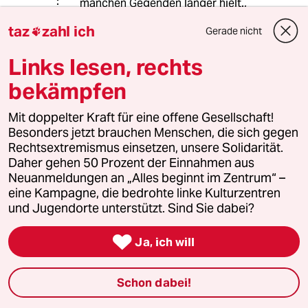
manchen Gegenden länger hielt.,
taz
zahl ich
Gerade nicht

higonefive
Links lesen, rechts
15.06.2016
,
11:47 Uhr
bekämpfen
@849 (Profil gelöscht):
Sie betrachten also die sexuelle
Mit doppelter Kraft für eine offene Gesellschaft!
Orientierung eines Menschen, den
Besonders jetzt brauchen Menschen, die sich gegen
Gegenstand seines Begehrens als
Rechtsextremismus einsetzen, unsere Solidarität.
eine Befindlichkeit? Etwas, was er
Daher gehen 50 Prozent der Einnahmen aus
sich aussuchen kann? Und Recht ist
Neuanmeldungen an „Alles beginnt im Zentrum“ –
immer positives Recht. Es ist also
eine Kampagne, die bedrohte linke Kulturzentren
verhandelbar. Das Recht einer
und Jugendorte unterstützt. Sind Sie dabei?
Majorität ergibt nicht aus dem
schlichten Tatbestand der Majorität.

Ja, ich will
Legitimität kann ein Gesetz nur durch
Verfahren bekommen. Und die
Vorstellung einer Frau Merkel, das
Schon dabei!
Ehe etwas zwischen Mann und Frau
sein sollte, ist schlicht und ergreifend