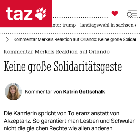

taz zahl ich
nahost-konflikt
usa unter trump
landtagswahl in sachsen-an

taz zahl ich
el
Kommentar Merkels Reaktion auf Orlando: Keine große Solidarit
taz zahl ich
Kommentar Merkels Reaktion auf Orlando
themen
Keine große Solidaritätsgeste
politik
öko
Kommentar von
Katrin Gottschalk
gesellschaft
kultur
Die Kanzlerin spricht von Toleranz anstatt von
Akzeptanz. So garantiert man Lesben und Schwulen
sport
nicht die gleichen Rechte wie allen anderen.