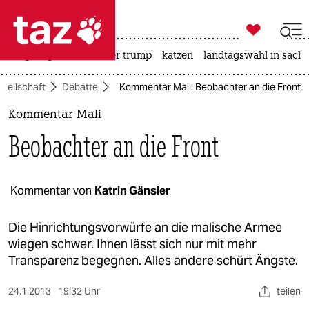

taz zahl ich
bergsteigen
usa unter trump
katzen
landtagswahl in sachs

taz zahl ich
sellschaft
Debatte
Kommentar Mali: Beobachter an die Front
taz zahl ich
Kommentar Mali
themen
Beobachter an die Front
politik
öko
Kommentar von
Katrin Gänsler
gesellschaft
Die Hinrichtungsvorwürfe an die malische Armee
wiegen schwer. Ihnen lässt sich nur mit mehr
kultur
Transparenz begegnen. Alles andere schürt Ängste.
sport
24.1.2013
19:32 Uhr
teilen