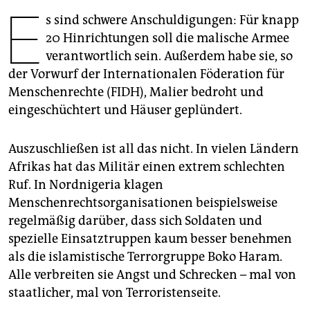
berlin
E
s sind schwere Anschuldigungen: Für knapp
nord
20 Hinrichtungen soll die malische Armee
verantwortlich sein. Außerdem habe sie, so
wahrheit
der Vorwurf der Internationalen Föderation für
Menschenrechte (FIDH), Malier bedroht und
verlag
eingeschüchtert und Häuser geplündert.
verlag
Auszuschließen ist all das nicht. In vielen Ländern
veranstaltungen
Afrikas hat das Militär einen extrem schlechten
shop
Ruf. In Nordnigeria klagen
Menschenrechtsorganisationen beispielsweise
fragen & hilfe
regelmäßig darüber, dass sich Soldaten und
unterstützen
spezielle Einsatztruppen kaum besser benehmen
als die islamistische Terrorgruppe Boko Haram.
abo
Alle verbreiten sie Angst und Schrecken – mal von
genossenschaft
staatlicher, mal von Terroristenseite.