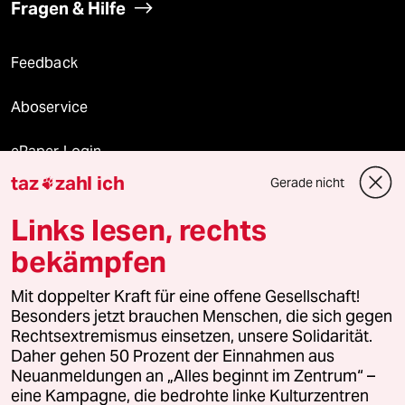
Fragen & Hilfe
Feedback
Aboservice
ePaper Login
taz
zahl ich
Gerade nicht

Downloads für Abonnierende
Links lesen, rechts
bekämpfen
© 2026 taz Verlags und Vertriebs GmbH
Mit doppelter Kraft für eine offene Gesellschaft!
Alle Rechte vorbehalten. Bei rechtlichen Fragen oder für Genehmigungen
wenden Sie sich bitte an
lizenzen@taz.de
Besonders jetzt brauchen Menschen, die sich gegen
Rechtsextremismus einsetzen, unsere Solidarität.
Daher gehen 50 Prozent der Einnahmen aus
Feedback
Redaktionsstatut
Kommune-Richtlinien
KI-
Neuanmeldungen an „Alles beginnt im Zentrum“ –
eine Kampagne, die bedrohte linke Kulturzentren