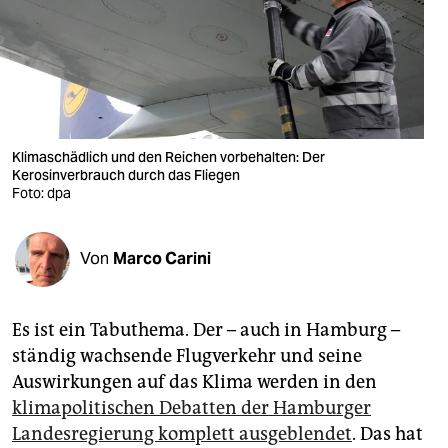
berlin
nord
wahrheit
verlag
Klimaschädlich und den Reichen vorbehalten: Der
Kerosinverbrauch durch das Fliegen
verlag
Foto: dpa
veranstaltungen
shop
Von
Marco Carini
fragen & hilfe
Es ist ein Tabuthema. Der – auch in Hamburg –
unterstützen
ständig wachsende Flugverkehr und seine
abo
Auswirkungen auf das Klima werden in den
klimapolitischen Debatten der Hamburger
genossenschaft
Landesregierung komplett ausgeblendet
. Das hat