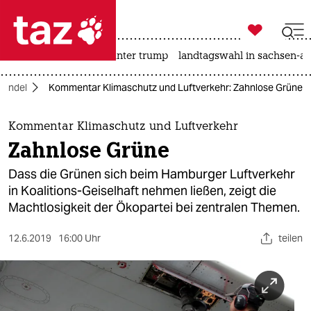

taz zahl ich
nahost-konflikt
usa unter trump
landtagswahl in sachsen-an

taz zahl ich
wandel
Kommentar Klimaschutz und Luftverkehr: Zahnlose Grüne
taz zahl ich
themen
Kommentar Klimaschutz und Luftverkehr
Zahnlose Grüne
politik
Dass die Grünen sich beim Hamburger Luftverkehr
öko
in Koalitions-Geiselhaft nehmen ließen, zeigt die
Machtlosigkeit der Ökopartei bei zentralen Themen.
gesellschaft
12.6.2019
16:00 Uhr
teilen
kultur
sport