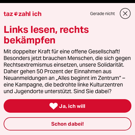
taz
zahl ich
Gerade nicht

Mehr taz Lesestoff
Links lesen, rechts
bekämpfen
taz Blogs
Mit doppelter Kraft für eine offene Gesellschaft!
Besonders jetzt brauchen Menschen, die sich gegen
taz FUTURZWEI
Rechtsextremismus einsetzen, unsere Solidarität.
Daher gehen 50 Prozent der Einnahmen aus
Le Monde diplomatique
Neuanmeldungen an „Alles beginnt im Zentrum“ –
eine Kampagne, die bedrohte linke Kulturzentren
taz Archiv
und Jugendorte unterstützt. Sind Sie dabei?

Ja, ich will
Mehr taz Angebote
Schon dabei!