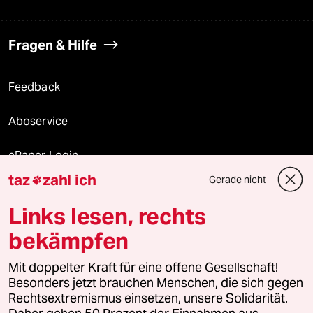
Fragen & Hilfe
Feedback
Aboservice
ePaper Login
taz
zahl ich
Gerade nicht

Downloads für Abonnierende
Links lesen, rechts
bekämpfen
© 2026 taz Verlags und Vertriebs GmbH
Mit doppelter Kraft für eine offene Gesellschaft!
Alle Rechte vorbehalten. Bei rechtlichen Fragen oder für Genehmigungen
wenden Sie sich bitte an
lizenzen@taz.de
Besonders jetzt brauchen Menschen, die sich gegen
Rechtsextremismus einsetzen, unsere Solidarität.