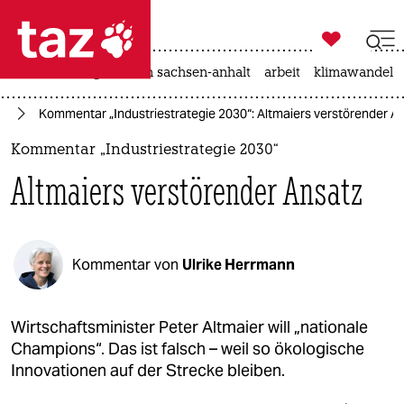

taz zahl ich
hitze
landtagswahl in sachsen-anhalt
arbeit
klimawandel

taz zahl ich
ie
Kommentar „Industriestrategie 2030“: Altmaiers verstörender A
taz zahl ich
Kommentar „Industriestrategie 2030“
themen
Altmaiers verstörender Ansatz
politik
öko
Kommentar von
Ulrike Herrmann
gesellschaft
kultur
Wirtschaftsminister Peter Altmaier will „nationale
Champions“. Das ist falsch – weil so ökologische
sport
Innovationen auf der Strecke bleiben.