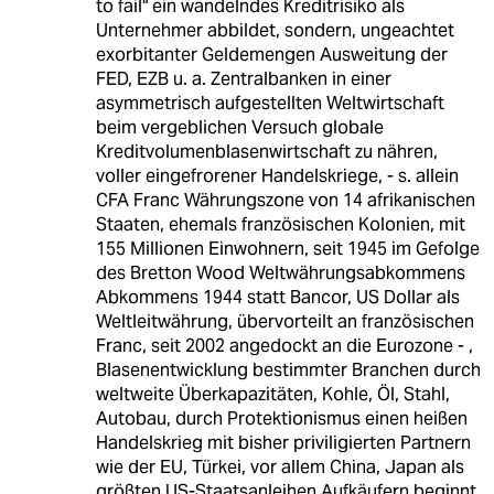
to fail" ein wandelndes Kreditrisiko als
Unternehmer abbildet, sondern, ungeachtet
exorbitanter Geldemengen Ausweitung der
FED, EZB u. a. Zentralbanken in einer
asymmetrisch aufgestellten Weltwirtschaft
beim vergeblichen Versuch globale
Kreditvolumenblasenwirtschaft zu nähren,
voller eingefrorener Handelskriege, - s. allein
CFA Franc Währungszone von 14 afrikanischen
Staaten, ehemals französischen Kolonien, mit
155 Millionen Einwohnern, seit 1945 im Gefolge
des Bretton Wood Weltwährungsabkommens
Abkommens 1944 statt Bancor, US Dollar als
Weltleitwährung, übervorteilt an französischen
Franc, seit 2002 angedockt an die Eurozone - ,
Blasenentwicklung bestimmter Branchen durch
weltweite Überkapazitäten, Kohle, Öl, Stahl,
Autobau, durch Protektionismus einen heißen
Handelskrieg mit bisher priviligierten Partnern
wie der EU, Türkei, vor allem China, Japan als
größten US-Staatsanleihen Aufkäufern beginnt,