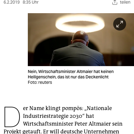
berlin
6.2.2019
8:35 Uhr
teilen
nord
wahrheit
verlag
verlag
veranstaltungen
Nein, Wirtschaftsminister Altmaier hat keinen
shop
Heiligenschein, das ist nur das Deckenlicht
Foto: reuters
fragen & hilfe
unterstützen
D
er Name klingt pompös: „Nationale
abo
Industriestrategie 2030“ hat
genossenschaft
Wirtschaftsminister Peter Altmaier sein
Projekt getauft. Er will deutsche Unternehmen