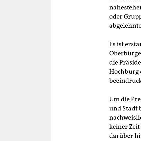
nahestehen
oder Gruppe
abgelehnte
Es ist erst
Oberbürger
die Präsid
Hochburg d
beeindruck
Um die Pre
und Stadt 
nachweisli
keiner Zeit
darüber hi