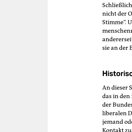
Schließlich
nicht der 
Stimme“. U
menschenre
anderersei
sie an der 
Historis
An dieser S
das in den
der Bundes
liberalen D
jemand ode
Kontakt zu