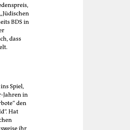
iedenspreis,
 „Jüdischen
eits BDS in
er
ch, dass
lt.
ins Spiel,
r-Jahren in
rbote“ den
d“. Hat
ichen
sweise ihr