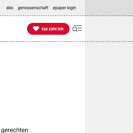
abo
genossenschaft
epaper login

taz zahl ich
taz zahl ich
r gerechten