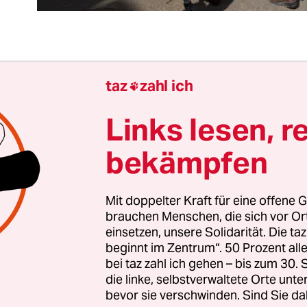
, es gibt keinen vernünftigen Grund, der „Jüdis
taz
zahl ich

 gerechten Frieden in Nahost“ den ihr zugespro
eis
zu verweigern
beziehungsweise
den Festlichke
Links lesen, r
ihung fernzubleiben oder sich von ihnen zu dista
bekämpfen
estritten ist, dass die „Jüdische Stimme“ die Org
Divestment and Sanctions“
(BDS) unterstützt. Und 
Mit doppelter Kraft für eine offene G
brauchen Menschen, die sich vor O
r erklärten und bisher auch durchgehaltenen Gewa
einsetzen, unsere Solidarität. Die ta
, die dazu von der Sache berufen oder eben auch 
beginnt im Zentrum“. 50 Prozent a
d, für antisemitisch erklärt.
bei taz zahl ich gehen – bis zum 30
die linke, selbstverwaltete Orte unte
bevor sie verschwinden. Sind Sie da