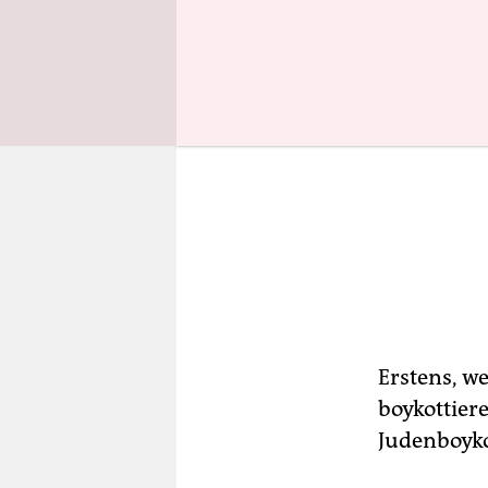
Erstens, w
boykottiere
Judenboyko