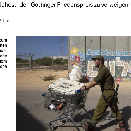
Nahost“ den Göttinger Friedenspreis zu verweigern
3 Uhr
 zum
ahen
über
nche
gern
 dpa