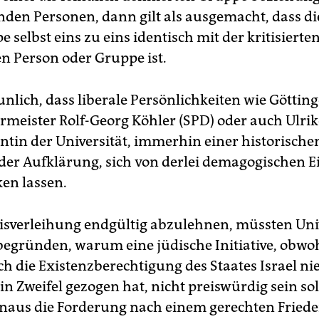
den Personen, dann gilt als ausgemacht, dass di
 selbst eins zu eins identisch mit der kritisierte
n Person oder Gruppe ist.
aunlich, dass liberale Persönlichkeiten wie Göttin
meister Rolf-Georg Köhler (SPD) oder auch Ulrike
entin der Universität, immerhin einer historische
er Aufklärung, sich von derlei demagogischen 
en lassen.
isverleihung endgültig abzulehnen, müssten Uni
begründen, warum eine jüdische Initiative, obwoh
ch die Existenzberechtigung des Staates Israel ni
 in Zweifel gezogen hat, nicht preiswürdig sein soll
naus die Forderung nach einem gerechten Fried