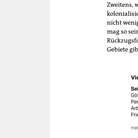
Zweitens, w
kolonialis
nicht weni
mag so sein
Rückzugsfo
Gebiete gib
Vi
Sei
Göt
Pe
Ar
Fr
meh