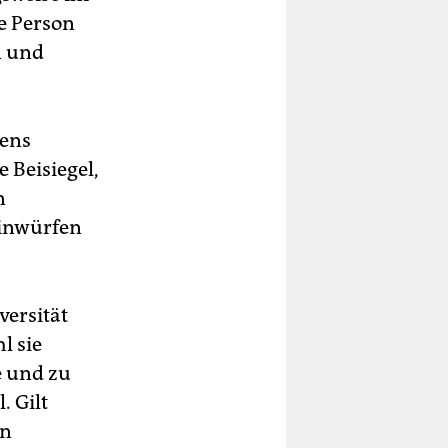
e Person
n und
gens
 Beisiegel,
n
Einwürfen
versität
l sie
e und zu
. Gilt
en