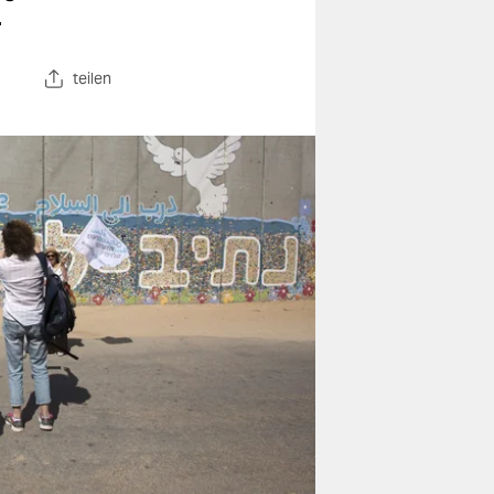
.
teilen