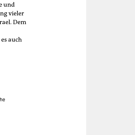
te und
ng vieler
srael. Dem
 es auch
che