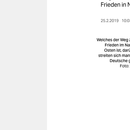
berlin
Frieden in 
nord
25.2.2019
10:0
wahrheit
verlag
Welches der Weg
Frieden im N
Osten ist, dar
verlag
streiten sich ma
Deutsche 
veranstaltungen
Foto:
shop
fragen & hilfe
unterstützen
abo
genossenschaft