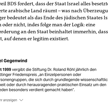
eil BDS fordert, dass der Staat Israel alles besetz
ierte arabische Land räumt – was nach Überzeugu
ger bedeutet als das Ende des jüdischen Staates I
 oder nicht, indes folge man der Logik: eine
rderung an den Staat beinhaltet immerhin, dass
t, auf denen er legitim existiert.
el Gegenwind
t 1999
vergibt die Stiftung Dr. Roland Röhl jährlich den
tinger Friedenspreis „an Einzelpersonen oder
rsonengruppen, die sich durch grundlegende wissenschaftli
beit oder durch herausragenden praktischen Einsatz um den
ieden besonders verdient gemacht haben“.
r anzeigen