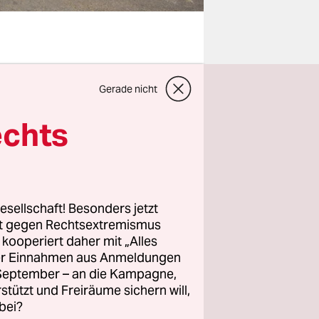
chen Stimme
Gerade nicht
chenenen
iten der
echts
nzieren
.
anisation
diese wird
esellschaft! Besonders jetzt
rt gegen Rechtsextremismus
ltfreiheit
z kooperiert daher mit „Alles
nicht
ller Einnahmen aus Anmeldungen
. September – an die Kampagne,
rstützt und Freiräume sichern will,
bei?