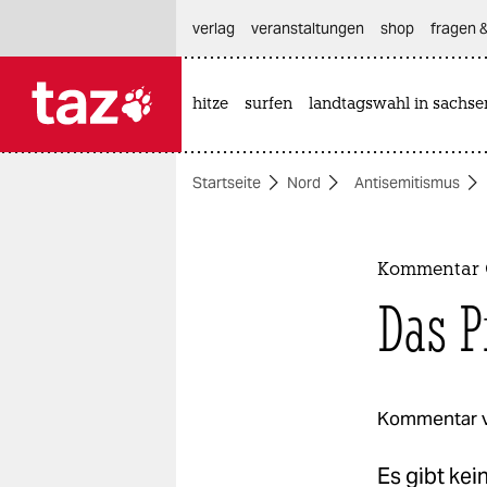
hautnavigation anspringen
hauptinhalt anspringen
footer anspringen
verlag
veranstaltungen
shop
fragen &
hitze
surfen
landtagswahl in sachse

taz zahl ich
taz zahl ich
Startseite
Nord
Antisemitismus
themen
politik
Kommentar G
öko
Das P
gesellschaft
kultur
Kommentar 
sport
Es gibt ke