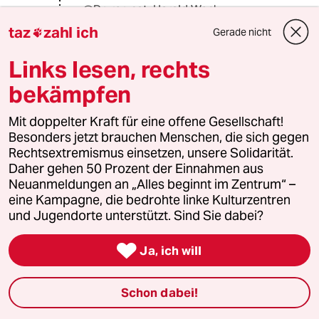
@Dr. rer. nat. Harald Wenk:
expwertisierung? Sie meinen die
taz
zahl ich
Gerade nicht

ganzen Doktoren, die da überall
rumschwirren ...
Links lesen, rechts
bekämpfen
MOTZARELLA
M
Mit doppelter Kraft für eine offene Gesellschaft!
25.06.2014
,
20:26 Uhr
Besonders jetzt brauchen Menschen, die sich gegen
Waffenexport bringt Geld.
Rechtsextremismus einsetzen, unsere Solidarität.
Opfer aufnehmen kostet Geld.
Daher gehen 50 Prozent der Einnahmen aus
Je weniger Flüchtlinge wir aufnehmen,
Neuanmeldungen an „Alles beginnt im Zentrum“ –
desto höher ist der Profit.
eine Kampagne, die bedrohte linke Kulturzentren
und Jugendorte unterstützt. Sind Sie dabei?
Nicht das Asylrecht wir mißbraucht,
mißbraucht werden Flüchtlinge.

Ja, ich will
(Mülheimer Flüchtlingsrat & Die Ruhrkanacker)
Schon dabei!