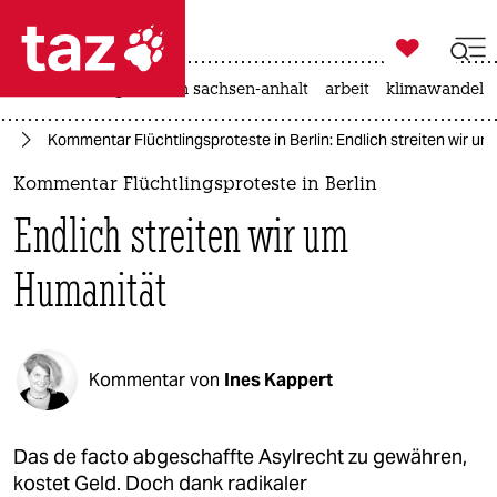

taz zahl ich
hitze
landtagswahl in sachsen-anhalt
arbeit
klimawandel

taz zahl ich
nd
Kommentar Flüchtlingsproteste in Berlin: Endlich streiten wir u
taz zahl ich
Kommentar Flüchtlingsproteste in Berlin
themen
Endlich streiten wir um
politik
Humanität
öko
gesellschaft
Kommentar von
Ines Kappert
kultur
sport
Das de facto abgeschaffte Asylrecht zu gewähren,
kostet Geld. Doch dank radikaler