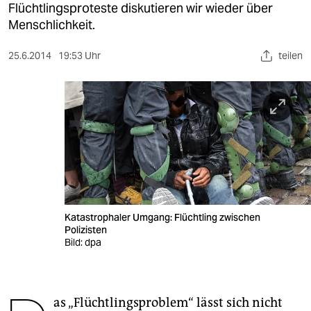
berlin
Flüchtlingsproteste diskutieren wir wieder über
Menschlichkeit.
nord
25.6.2014
19:53 Uhr
teilen
wahrheit
verlag
verlag
veranstaltungen
shop
fragen & hilfe
Katastrophaler Umgang: Flüchtling zwischen
unterstützen
Polizisten
Bild: dpa
abo
genossenschaft
as „Flüchtlingsproblem“ lässt sich nicht