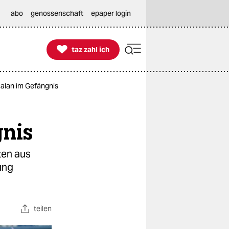
abo
genossenschaft
epaper login

taz zahl ich
taz zahl ich
calan im Gefängnis
gnis
ten aus
ung
teilen