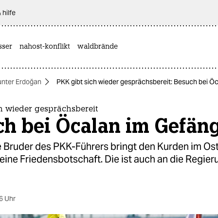
 hilfe
sser
nahost-konflikt
waldbrände
unter Erdoğan
PKK gibt sich wieder gesprächsbereit: Besuch bei Ö
h wieder gesprächsbereit
ch bei Öcalan im Gefän
e Bruder des PKK-Führers bringt den Kurden im Os
ine Friedensbotschaft. Die ist auch an die Regier
6 Uhr