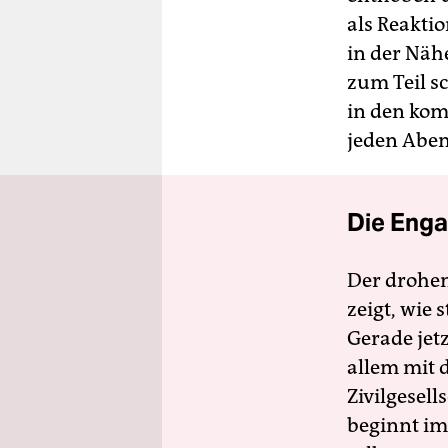
als Reakti
in der Näh
zum Teil s
in den ko
jeden Aben
Die Enga
Der drohe
zeigt, wie
Gerade jet
allem mit d
Zivilgesell
beginnt im