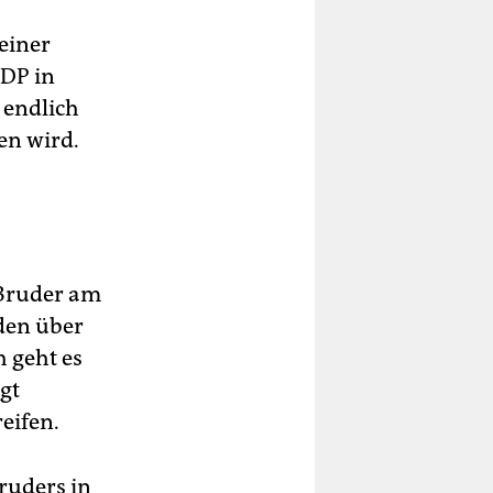
einer
HDP in
 endlich
en wird.
 Bruder am
den über
 geht es
gt
eifen.
ruders in