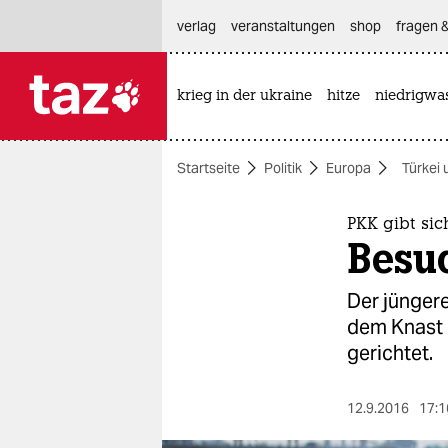
hautnavigation anspringen
hauptinhalt anspringen
footer anspringen
verlag
veranstaltungen
shop
fragen &
krieg in der ukraine
hitze
niedrigwa

taz zahl ich
taz zahl ich
Startseite
Politik
Europa
Türkei 
themen
politik
PKK gibt sic
Besu
öko
Der jünger
gesellschaft
dem Knast e
gerichtet.
kultur
sport
12.9.2016
17:1