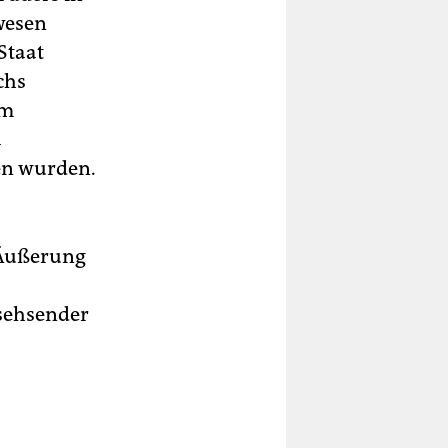
ewesen
Staat
chs
em
a
en wurden.
e Äußerung
sehsender