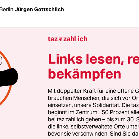
Berlin
Jürgen Gottschlich
ische Führer der kurdischen PKK Abdullah Öcala
taz
zahl ich

in Friedensangebot an den türkischen Staat erneu
ereit ist zu reden, können wir den Konflikt zwisc
Links lesen, r
m türkischen Staat in sechs Monaten lösen“, ließ
bekämpfen
der ausrichten.
lan, der jüngere Bruder des PKK-Chefs, hatte 
Mit doppelter Kraft für eine offene G
n erstmals wieder eine Erlaubnis bekommen, sei
brauchen Menschen, die sich vor O
einsetzen, unsere Solidarität. Die ta
fängnisinsel Imrali zu besuchen. Der Anlass war
beginnt im Zentrum“. 50 Prozent a
estes in der islamischen Welt. Auch die Anwälte Ö
bei taz zahl ich gehen – bis zum 30
n Mandanten seit Juni letzten Jahres nicht mehr
die linke, selbstverwaltete Orte unte
bevor sie verschwinden. Sind Sie da