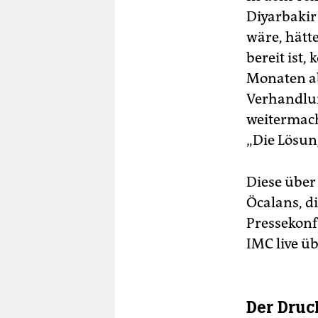
Diyarbakir 
wäre, hätt
bereit ist
Monaten ab
Verhandlu
weitermach
„Die Lösung
Diese über
Öcalans, d
Pressekon
IMC live ü
Der Druc