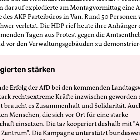
on darauf explodierte am Montagvormittag eine
e des AKP Parteibüros in Van. Rund 50 Personen
chwer verletzt. Die HDP rief heute ihre Anhänger 
mmenden Tagen aus Protest gegen die Amtsenth
d vor den Verwaltungsgebäuden zu demonstrier
gierten stärken
nde Erfolg der AfD bei den kommenden Landtags
 stark rechtsextreme Kräfte inzwischen geworden 
zt braucht es Zusammenhalt und Solidarität. Auc
en Menschen, die sich vor Ort für eine starke
schaft einsetzen. Die taz kooperiert deshalb mit "A
 Zentrum". Die Kampagne unterstützt bundesweit