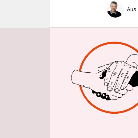
epaper login
Aus 
Der histor
gestern se
der Staat b
PKK und de
seinen Bru
Mehmet Öca
zwei Jahre
auf der Ge
des Opferf
haben ihre