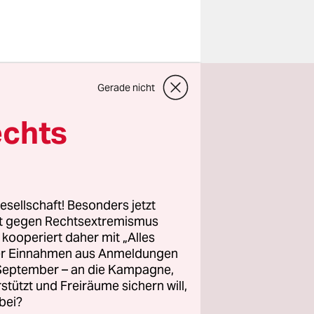
n hat
Gerade nicht
ert. „Wenn
hen der
echts
 er durch
nach knapp
esellschaft! Besonders jetzt
nen Bruder
rt gegen Rechtsextremismus
z kooperiert daher mit „Alles
 der Beginn
ller Einnahmen aus Anmeldungen
calans
. September – an die Kampagne,
 gesehen.
rstützt und Freiräume sichern will,
bei?