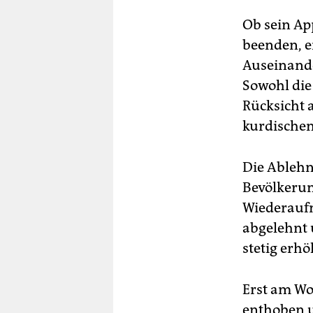
Ob sein Ap
beenden, ei
Auseinander
Sowohl die
Rücksicht a
kurdischen
Die Ablehn
Bevölkerun
Wiederauf
abgelehnt 
stetig erhö
Erst am Wo
enthoben u