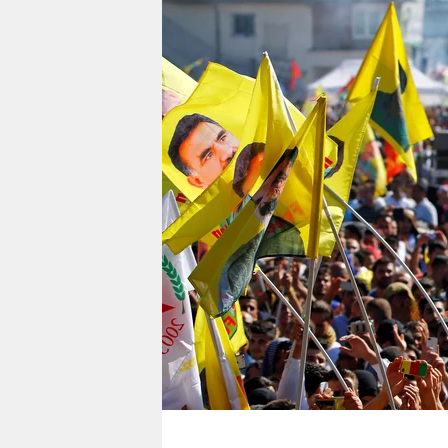
berlin
nord
wahrheit
verlag
verlag
veranstaltungen
shop
fragen & hilfe
unterstützen
abo
genossenschaft