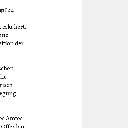
mpf zu
 eskaliert.
ohne
sition der
schen
die
risch
wegung
es Amtes
 Offenbar