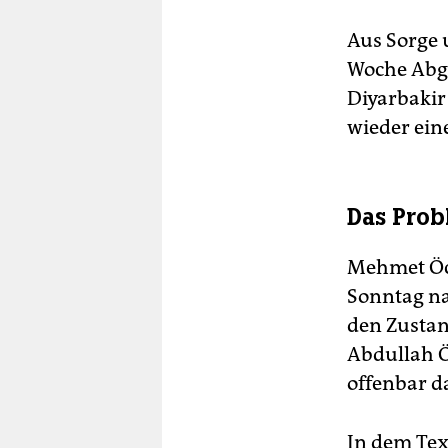
Aus Sorge 
Woche Abge
Diyarbakir
wieder ein
Das Prob
Mehmet Öc
Sonntag na
den Zustan
Abdullah Ö
offenbar d
In dem Tex