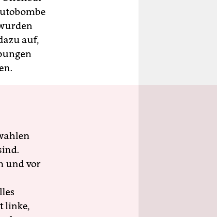
 Autobombe
 wurden
dazu auf,
ebungen
en.
wahlen
sind.
h und vor
lles
 linke,