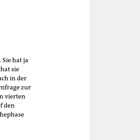
Sie hat ja
hat sie
ch in der
mfrage zur
n vierten
uf den
ächephase