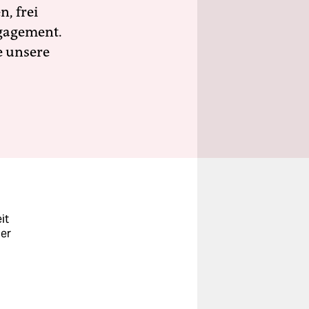
n, frei
ngagement.
e unsere
it
der