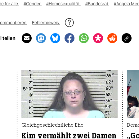
e für alle
#Gender
#Homosexualität
#Bundesrat
#Angela Mer
ommentieren
Fehlerhinweis
 teilen
Gleichgeschlechtliche Ehe
Demo
Kim vermählt zwei Damen
„Go