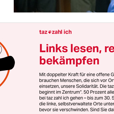
taz
zahl ich

 Bundesrat fordert also die vollständige Gleichste
Links lesen, r
e zwischen gleichgeschlechtlichen Partnern. Das 
s klingt gut – und hat dennoch nur symbolischen
bekämpfen
die Länder noch so viel rumfordern, letztlich ent
tag darüber. Der muss sich jetzt mit dem Gesetz
Mit doppelter Kraft für eine offene G
nd selbst wenn es dort faktisch eine Mehrheit für 
brauchen Menschen, die sich vor O
lung von homosexuellen Partnerschaften gibt, wir
einsetzen, unsere Solidarität. Die ta
e Mehrheit finden.
beginnt im Zentrum“. 50 Prozent a
bei taz zahl ich gehen – bis zum 30
die linke, selbstverwaltete Orte unte
PD wird den Koalitionsfrieden wegen der paar H
bevor sie verschwinden. Sind Sie da
 mehr schreien, nicht gefährden. Das hat sie sc