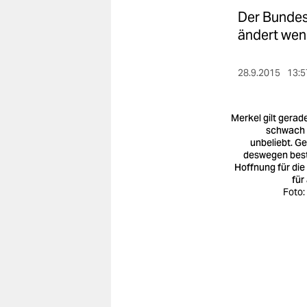
berlin
Der Bundesr
nord
ändert weni
wahrheit
28.9.2015
13:5
verlag
Merkel gilt gerade
verlag
schwach
unbeliebt. G
veranstaltungen
deswegen bes
Hoffnung für die
shop
für 
Foto:
fragen & hilfe
unterstützen
abo
genossenschaft