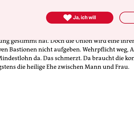
ezeigt. Denn auch die Grünen und die Linkspart
seit Langem mit eigenen Gesetzentwürfen zur

Ja, ich will
ung, die Sozialdemokraten vorzuführen. Es lässt s
ämisch spotten, wenn die SPD mal wieder gegen d
lung gestimmt hat. Doch die Union wird eine ihrer
ven Bastionen nicht aufgeben. Wehrpflicht weg, 
Mindestlohn da. Das schmerzt. Da braucht die kon
gstens die heilige Ehe zwischen Mann und Frau.