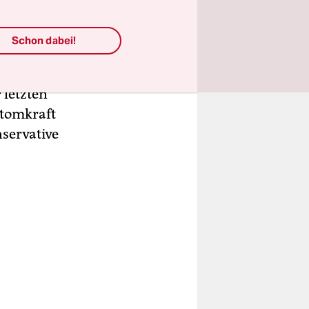
ei
Schon dabei!
ich ja so
ie
 letzten
Atomkraft
servative