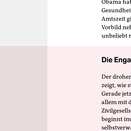
Obama hat
Gesundheit
Amtszeit gi
Vorbild ne
unbeliebt r
Die Enga
Der drohe
zeigt, wie
Gerade jet
allem mit d
Zivilgesell
beginnt im
selbstverw