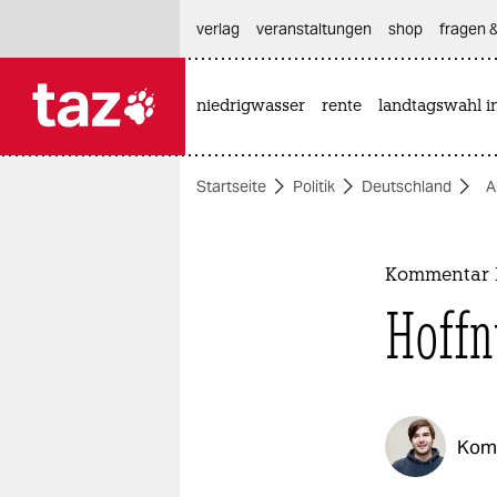
hautnavigation anspringen
hauptinhalt anspringen
footer anspringen
verlag
veranstaltungen
shop
fragen &
niedrigwasser
rente
landtagswahl i

taz zahl ich
taz zahl ich
Startseite
Politik
Deutschland
A
themen
politik
Kommentar E
öko
Hoffn
gesellschaft
kultur
Kom
sport