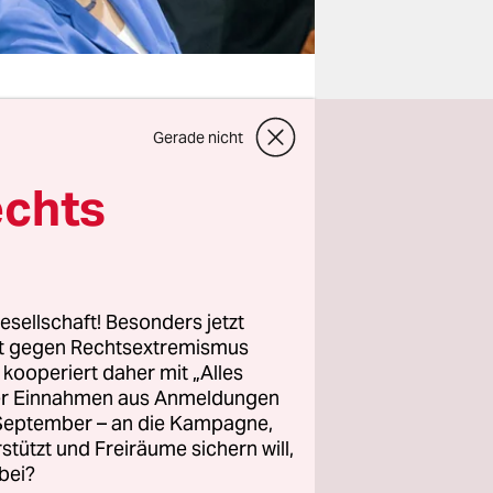
Gerade nicht
llung der
echts
ist schön,
 Charakter.
scheidet
entwurf
esellschaft! Besonders jetzt
die völlige
rt gegen Rechtsextremismus
d sich
z kooperiert daher mit „Alles
ller Einnahmen aus Anmeldungen
. September – an die Kampagne,
rstützt und Freiräume sichern will,
omos, die
bei?
hon