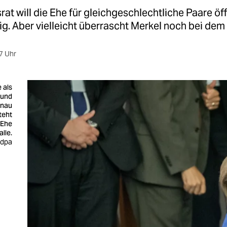
at will die Ehe für gleichgeschlechtliche Paare öf
g. Aber vielleicht überrascht Merkel noch bei de
7 Uhr
 als
 und
enau
teht
 Ehe
alle.
 dpa