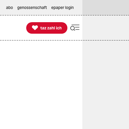
abo
genossenschaft
epaper login

taz zahl ich
taz zahl ich