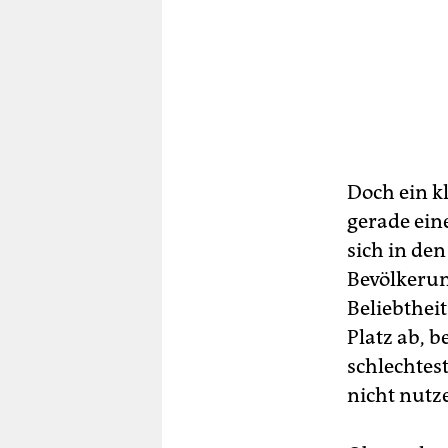
Doch ein k
gerade eine
sich in de
Bevölkerun
Beliebtheit
Platz ab, b
schlechtes
nicht nutz