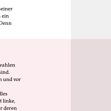
seiner
h ein
 Denn
wahlen
sind.
h und vor
lles
 linke,
ür deren