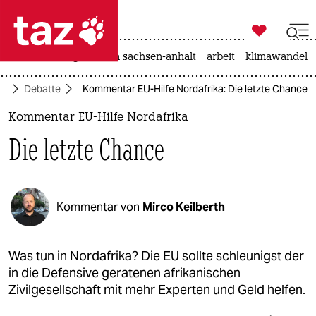

taz zahl ich
hitze
landtagswahl in sachsen-anhalt
arbeit
klimawandel

taz zahl ich
ft
Debatte
Kommentar EU-Hilfe Nordafrika: Die letzte Chance
taz zahl ich
Kommentar EU-Hilfe Nordafrika
themen
Die letzte Chance
politik
öko
Kommentar von
Mirco Keilberth
gesellschaft
kultur
Was tun in Nordafrika? Die EU sollte schleunigst der
in die Defensive geratenen afrikanischen
sport
Zivilgesellschaft mit mehr Experten und Geld helfen.