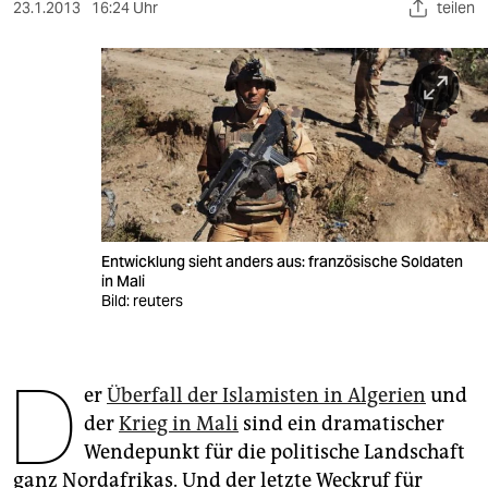
berlin
23.1.2013
16:24 Uhr
teilen
nord
wahrheit
verlag
verlag
veranstaltungen
Entwicklung sieht anders aus: französische Soldaten
shop
in Mali
Bild: reuters
fragen & hilfe
unterstützen
D
er
Überfall der Islamisten in Algerien
und
abo
der
Krieg in Mali
sind ein dramatischer
genossenschaft
Wendepunkt für die politische Landschaft
ganz Nordafrikas. Und der letzte Weckruf für