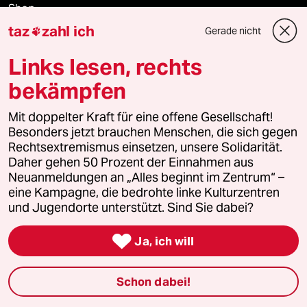
Shop
taz
zahl ich
Gerade nicht

Anzeigen
Links lesen, rechts
bekämpfen
Fragen & Hilfe
Mit doppelter Kraft für eine offene Gesellschaft!
Besonders jetzt brauchen Menschen, die sich gegen
Feedback
Rechtsextremismus einsetzen, unsere Solidarität.
Daher gehen 50 Prozent der Einnahmen aus
Neuanmeldungen an „Alles beginnt im Zentrum“ –
Aboservice
eine Kampagne, die bedrohte linke Kulturzentren
und Jugendorte unterstützt. Sind Sie dabei?
ePaper Login

Ja, ich will
Downloads für Abonnierende
Schon dabei!