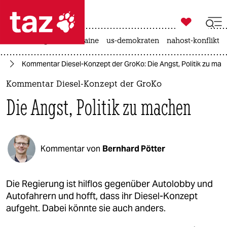

taz zahl ich
hitze
krieg in der ukraine
us-demokraten
nahost-konflikt

taz zahl ich
hr
Kommentar Diesel-Konzept der GroKo: Die Angst, Politik zu ma
taz zahl ich
Kommentar Diesel-Konzept der GroKo
themen
Die Angst, Politik zu machen
politik
öko
Kommentar von
Bernhard Pötter
gesellschaft
kultur
Die Regierung ist hilflos gegenüber Autolobby und
Autofahrern und hofft, dass ihr Diesel-Konzept
sport
aufgeht. Dabei könnte sie auch anders.