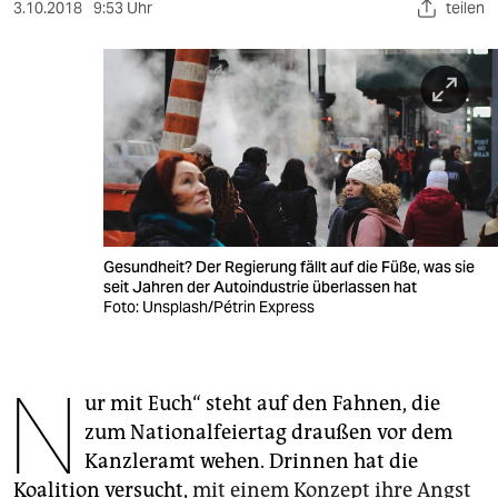
berlin
3.10.2018
9:53 Uhr
teilen
nord
wahrheit
verlag
verlag
veranstaltungen
Gesundheit? Der Regierung fällt auf die Füße, was sie
shop
seit Jahren der Autoindustrie überlassen hat
Foto: Unsplash/Pétrin Express
fragen & hilfe
unterstützen
N
ur mit Euch“ steht auf den Fahnen, die
abo
zum Nationalfeiertag draußen vor dem
genossenschaft
Kanzleramt wehen. Drinnen hat die
Koalition versucht,
mit einem Konzept ihre Angst