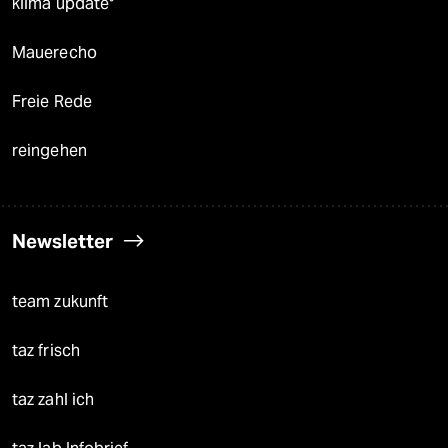
klima update°
Mauerecho
Freie Rede
reingehen
Newsletter
team zukunft
taz frisch
taz zahl ich