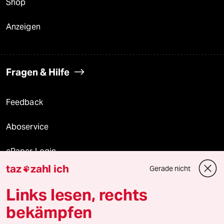
Shop
Anzeigen
Fragen & Hilfe
Feedback
Aboservice
ePaper Login
taz
zahl ich
Gerade nicht

Downloads für Abonnierende
Links lesen, rechts
bekämpfen
© 2026 taz Verlags und Vertriebs GmbH