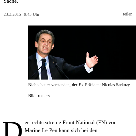
berlin
Sache.
nord
teilen
23.3.2015
9:43 Uhr
wahrheit
verlag
verlag
veranstaltungen
shop
Nichts hat er verstanden, der Ex-Präsident Nicolas Sarkozy.
fragen & hilfe
Bild: reuters
unterstützen
abo
D
er rechtsextreme Front National (FN) von
genossenschaft
Marine Le Pen kann sich bei den