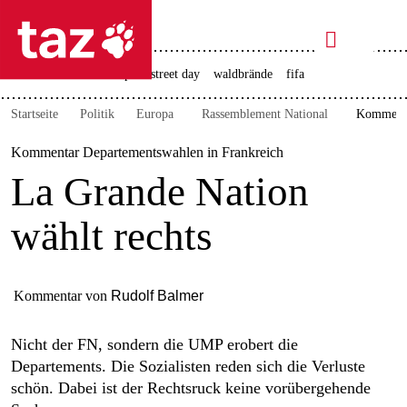

taz zahl ich
rente
ceuta
christopher street day
waldbrände
fifa

taz zahl ich
Startseite
Politik
Europa
Rassemblement National
Kommentar
taz zahl ich
Kommentar Departementswahlen in Frankreich
themen
La Grande Nation
politik
wählt rechts
öko
gesellschaft
Kommentar von
Rudolf Balmer
kultur
Nicht der FN, sondern die UMP erobert die
Departements. Die Sozialisten reden sich die Verluste
sport
schön. Dabei ist der Rechtsruck keine vorübergehende