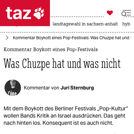

taz zahl ich
niedrigwasser
rente
landtagswahl in sachsen-anhalt
hybri

taz zahl ich
kt
Kommentar Boykott eines Pop-Festivals: Was Chuzpe hat und wa
taz zahl ich
Kommentar Boykott eines Pop-Festivals
themen
Was Chuzpe hat und was nicht
politik
öko
Kommentar von
Juri Sternburg
gesellschaft
kultur
Mit dem Boykott des Berliner Festivals „Pop-Kultur“
wollen Bands Kritik an Israel ausdrücken. Das geht
sport
nach hinten los. Konsequent ist es auch nicht.