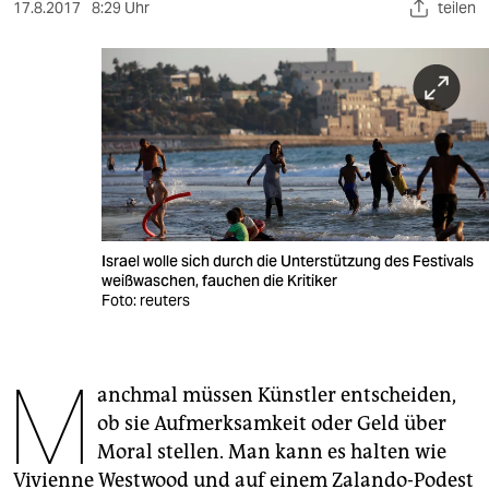
berlin
17.8.2017
8:29 Uhr
teilen
nord
wahrheit
verlag
verlag
veranstaltungen
Israel wolle sich durch die Unterstützung des Festivals
shop
weißwaschen, fauchen die Kritiker
Foto: reuters
fragen & hilfe
unterstützen
M
anchmal müssen Künstler entscheiden,
abo
ob sie Aufmerksamkeit oder Geld über
genossenschaft
Moral stellen. Man kann es halten wie
Vivienne Westwood und auf einem Zalando-Podest