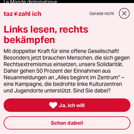
Le Monde diplomatique
taz
zahl ich
Gerade nicht

taz Archiv
Links lesen, rechts
bekämpfen
Mehr taz Angebote
Mit doppelter Kraft für eine offene Gesellschaft!
Besonders jetzt brauchen Menschen, die sich gegen
Reisen
Rechtsextremismus einsetzen, unsere Solidarität.
Daher gehen 50 Prozent der Einnahmen aus
Neuanmeldungen an „Alles beginnt im Zentrum“ –
Kantine
eine Kampagne, die bedrohte linke Kulturzentren
und Jugendorte unterstützt. Sind Sie dabei?
Shop

Ja, ich will
Anzeigen
Schon dabei!
Fragen & Hilfe