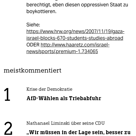
berechtigt, eben diesen oppressiven Staat zu
boykottieren.
Siehe:
https://www.hrw.org/news/2007/11/19/gaza-
israel-blocks-670-students-studies-abroad
ODER
http://www.haaretz.com/israel-
news/sports/.premium-1.734065
meistkommentiert
1
Krise der Demokratie
AfD-Wählen als Triebabfuhr
2
Nathanael Liminski über seine CDU
„Wir müssen in der Lage sein, besser zu