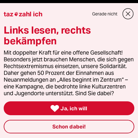
taz
zahl ich
Verlag
Gerade nicht

Links lesen, rechts
Aktuelles
bekämpfen
Hausblog
Mit doppelter Kraft für eine offene Gesellschaft!
Besonders jetzt brauchen Menschen, die sich gegen
Die Seitenwende
Rechtsextremismus einsetzen, unsere Solidarität.
Daher gehen 50 Prozent der Einnahmen aus
Stellen
Neuanmeldungen an „Alles beginnt im Zentrum“ –
eine Kampagne, die bedrohte linke Kulturzentren
und Jugendorte unterstützt. Sind Sie dabei?
Presse

Ja, ich will
Unterstützen
Schon dabei!