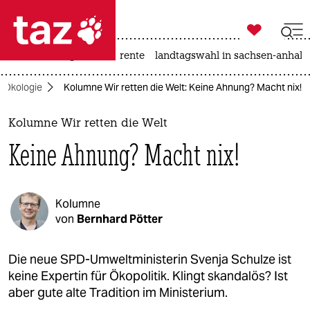

taz zahl ich
hitze
niedrigwasser
rente
landtagswahl in sachsen-anhalt

taz zahl ich
Ökologie
Kolumne Wir retten die Welt: Keine Ahnung? Macht nix!
taz zahl ich
themen
Kolumne Wir retten die Welt
Keine Ahnung? Macht nix!
politik
öko
Kolumne
gesellschaft
von
Bernhard Pötter
kultur
Die neue SPD-Umweltministerin Svenja Schulze ist
keine Expertin für Ökopolitik. Klingt skandalös? Ist
sport
aber gute alte Tradition im Ministerium.