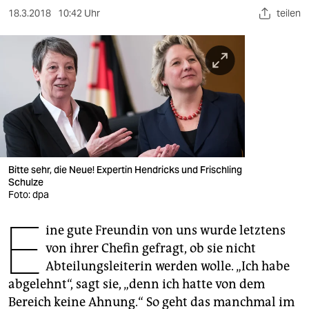
berlin
18.3.2018
10:42 Uhr
teilen
nord
wahrheit
verlag
verlag
veranstaltungen
Bitte sehr, die Neue! Expertin Hendricks und Frischling
shop
Schulze
Foto: dpa
fragen & hilfe
E
unterstützen
ine gute Freundin von uns wurde letztens
von ihrer Chefin gefragt, ob sie nicht
abo
Abteilungsleiterin werden wolle. „Ich habe
abgelehnt“, sagt sie, „denn ich hatte von dem
genossenschaft
Bereich keine Ahnung.“ So geht das manchmal im