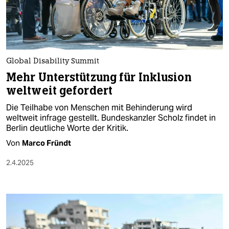
berlin
nord
wahrheit
Global Disability Summit
verlag
Mehr Unterstützung für Inklusion
weltweit gefordert
verlag
Die Teilhabe von Menschen mit Behinderung wird
veranstaltungen
weltweit infrage gestellt. Bundeskanzler Scholz findet in
Berlin deutliche Worte der Kritik.
shop
Von
Marco Fründt
fragen & hilfe
2.4.2025
unterstützen
abo
genossenschaft