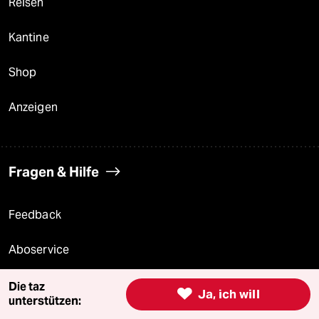
Reisen
Kantine
Shop
Anzeigen
Fragen & Hilfe
Feedback
Aboservice
ePaper Login
Die taz

Ja, ich will
unterstützen: