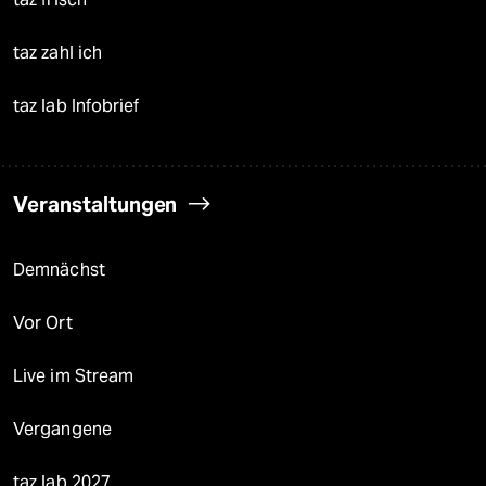
taz zahl ich
taz lab Infobrief
Veranstaltungen
Demnächst
Vor Ort
Live im Stream
Vergangene
taz lab 2027