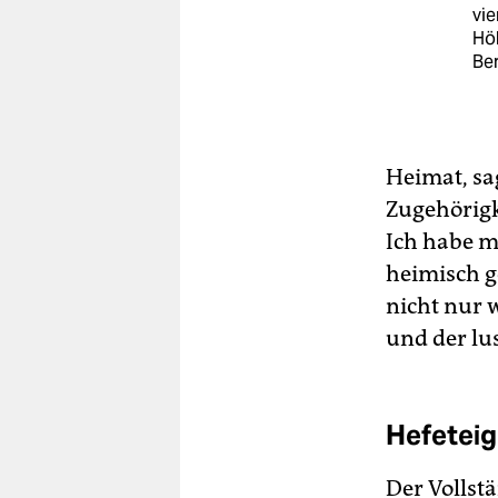
vie
Höh
Ber
Heimat, sa
Zugehörigke
Ich habe m
heimisch g
nicht nur
und der lu
Hefeteig
Der Vollst