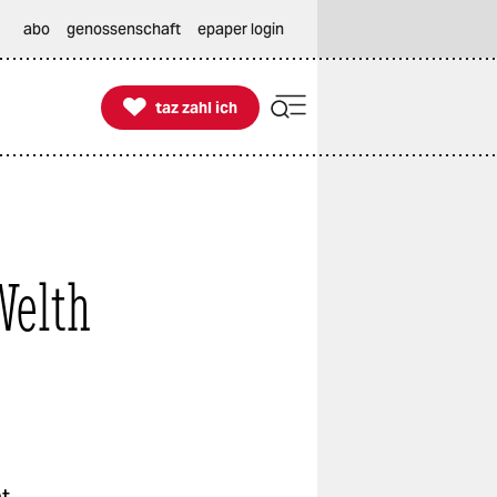
abo
genossenschaft
epaper login

taz zahl ich
taz zahl ich
Welth