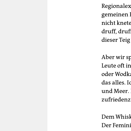
Regionalex
gemeinen B
nicht knet
druff, druf
dieser Teig
Aber wir s
Leute oft 
oder Wodka
das alles.
und Meer. 
zufriedenzu
Dem Whisky
Der Feminis