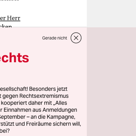
ber Herr
Ecken
sen und
Gerade nicht
echts
. Wie man’s
, aus
sfahrer was
esellschaft! Besonders jetzt
rt gegen Rechtsextremismus
 gefühlten
z kooperiert daher mit „Alles
 womit ich
ller Einnahmen aus Anmeldungen
. September – an die Kampagne,
rstützt und Freiräume sichern will,
bei?