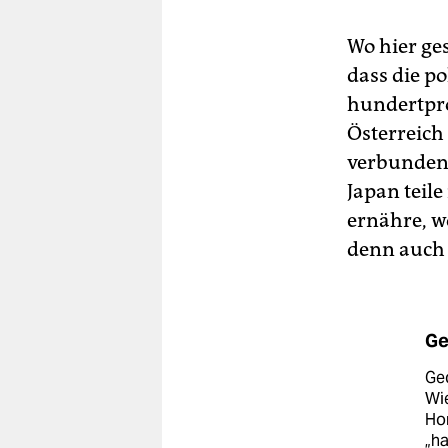
Wo hier ge
dass die p
hundertpro
Österreich
verbunden.
Japan teile
ernähre, wo
denn auch 
Ge
Ged
Wie
Hom
„h