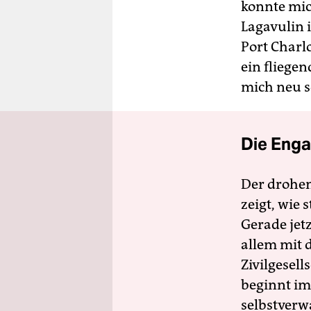
konnte mic
Lagavulin i
Port Charl
ein fliege
mich neu so
Die Enga
Der drohe
zeigt, wie
Gerade jet
allem mit d
Zivilgesell
beginnt im
selbstverw