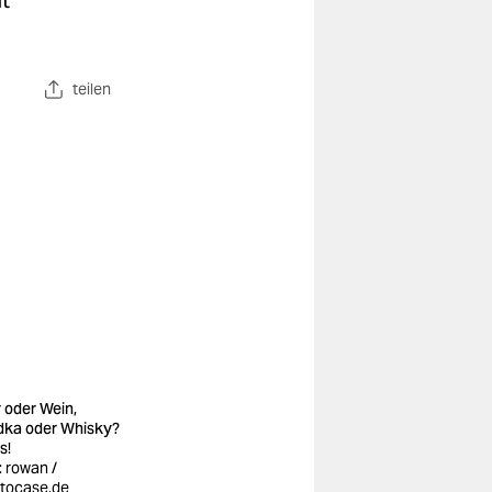
ht
teilen
r oder Wein,
ka oder Whisky?
s!
: rowan /
tocase.de