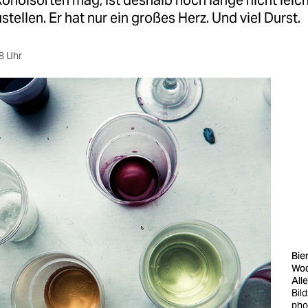
koholsorten mag, ist deshalb noch lange nicht leic
stellen. Er hat nur ein großes Herz. Und viel Durst.
8 Uhr
Bie
Wod
Alle
Bild
pho