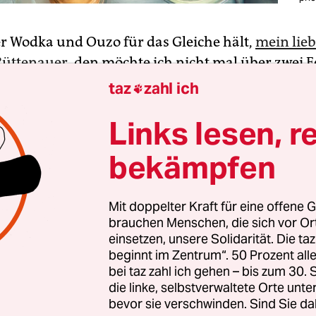
er Wodka und Ouzo für das Gleiche hält,
mein lie
Rüttenauer
, den möchte ich nicht mal über zwei 
kennen. Was die Gemeinsamkeiten zwischen Rus
taz
zahl ich

ngeht, da kenn ich mich wenig aus. Dieses ganze
Links lesen, r
hampel ist sowieso nicht meins. Oder alles meins
bekämpfen
 ja, wie man an meinem Nachnamen sehen kann
i in Berlin jeder zweite Atze und jeder dritte Bu
Mit doppelter Kraft für eine offene G
brauchen Menschen, die sich vor O
 hinten heißt. Würde man mich aber nach meiner
einsetzen, unsere Solidarität. Die ta
t fragen, würde ich sagen: Neuköllnerin. Das ist,
beginnt im Zentrum“. 50 Prozent a
nden fühle.
bei taz zahl ich gehen – bis zum 30
die linke, selbstverwaltete Orte unte
bevor sie verschwinden. Sind Sie da