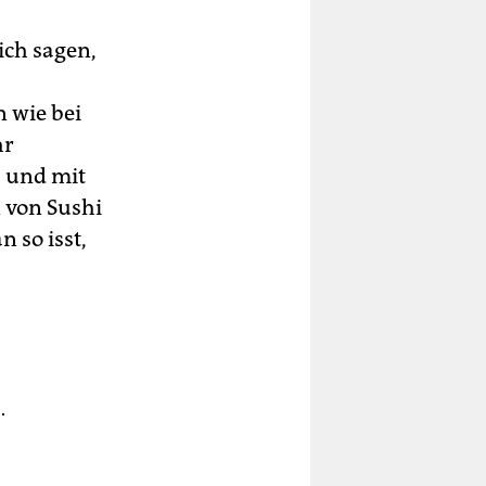
ich sagen,
 wie bei
hr
, und mit
n von Sushi
n so isst,
.