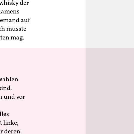
swhisky der
n namens
 jemand auf
Ich musste
sten mag.
wahlen
sind.
h und vor
lles
 linke,
ür deren