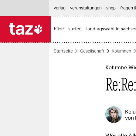
hautnavigation anspringen
hauptinhalt anspringen
footer anspringen
verlag
veranstaltungen
shop
fragen &
hitze
surfen
landtagswahl in sachse

taz zahl ich
taz zahl ich
Startseite
Gesellschaft
Kolumnen
themen
politik
Kolumne Wi
Re:Re
öko
gesellschaft
kultur
Kol
von
sport