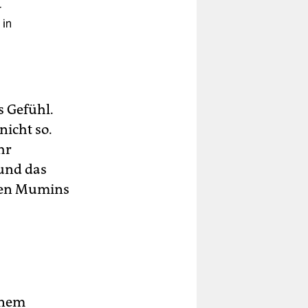
r
 in
s Gefühl.
nicht so.
hr
 und das
den Mumins
inem