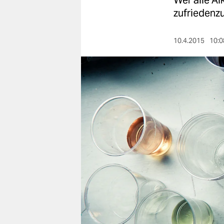
Wer alle Al
berlin
zufriedenzu
nord
10.4.2015
10:0
wahrheit
verlag
verlag
veranstaltungen
shop
fragen & hilfe
unterstützen
abo
genossenschaft