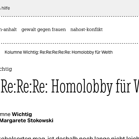
 hilfe
n-anhalt
gewalt gegen frauen
nahost-konflikt
Kolumne Wichtig: Re:Re:Re:Re:Re: Homolobby für Welth
chtig
:Re:Re:Re: Homolobby für 
umne
Wichtig
Margarete Stokowski