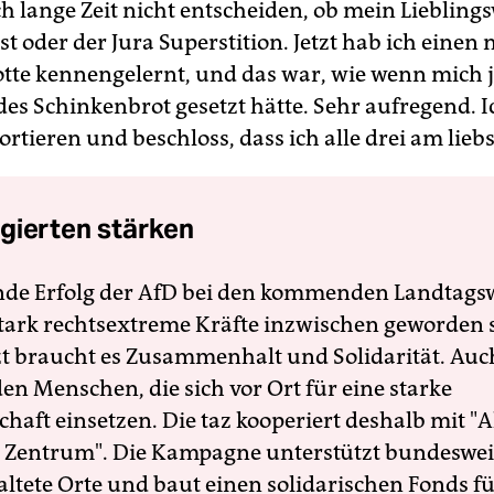
h lange Zeit nicht entscheiden, ob mein Liebling
st oder der Jura Superstition. Jetzt hab ich eine
otte kennengelernt, und das war, wie wenn mich
ndes Schinkenbrot gesetzt hätte. Sehr aufregend. 
rtieren und beschloss, dass ich alle drei am lieb
gierten stärken
nde Erfolg der AfD bei den kommenden Landtags
 stark rechtsextreme Kräfte inzwischen geworden 
zt braucht es Zusammenhalt und Solidarität. Auc
en Menschen, die sich vor Ort für eine starke
schaft einsetzen. Die taz kooperiert deshalb mit "A
 Zentrum". Die Kampagne unterstützt bundesweit
altete Orte und baut einen solidarischen Fonds f