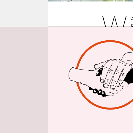
epaper login
W
Griechen a
Nationalge
nimmt.
Ich komme
Polen. Wobe
mit -owski
Nationalitä
mich verbu