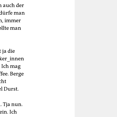
h auch der
 dürfe man
en, immer
wollte man
 ja die
nker_innen
. Ich mag
fee. Berge
cht
l Durst.
. Tja nun.
ein. Ich