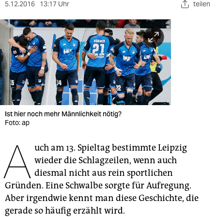
berlin
5.12.2016
13:17 Uhr
teilen
nord
wahrheit
verlag
verlag
veranstaltungen
Ist hier noch mehr Männlichkeit nötig?
shop
Foto: ap
A
fragen & hilfe
uch am 13. Spieltag bestimmte Leipzig
wieder die Schlagzeilen, wenn auch
unterstützen
diesmal nicht aus rein sportlichen
abo
Gründen. Eine Schwalbe sorgte für Aufregung.
Aber irgendwie kennt man diese Geschichte, die
genossenschaft
gerade so häufig erzählt wird.