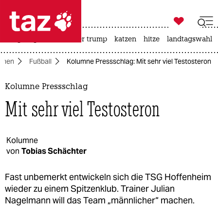

taz zahl ich
bergsteigen
usa unter trump
katzen
hitze
landtagswahl i

taz zahl ich
mnen
Fußball
Kolumne Pressschlag: Mit sehr viel Testosteron
taz zahl ich
themen
Kolumne Pressschlag
Mit sehr viel Testosteron
politik
öko
Kolumne
von
Tobias Schächter
gesellschaft
kultur
Fast unbemerkt entwickeln sich die TSG Hoffenheim
wieder zu einem Spitzenklub. Trainer Julian
sport
Nagelmann will das Team „männlicher“ machen.