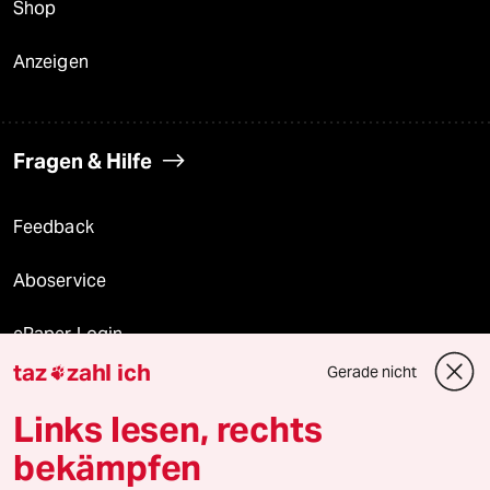
Shop
Anzeigen
Fragen & Hilfe
Feedback
Aboservice
ePaper Login
taz
zahl ich
Gerade nicht

Downloads für Abonnierende
Links lesen, rechts
bekämpfen
© 2026 taz Verlags und Vertriebs GmbH