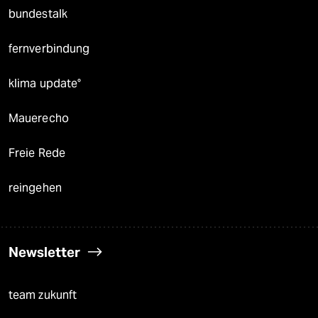
bundestalk
fernverbindung
klima update°
Mauerecho
Freie Rede
reingehen
Newsletter
team zukunft