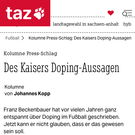

taz zahl ich
niedrigwasser
rente
landtagswahl in sachsen-anhalt
hybri

taz zahl ich
Fußball
Kolumne Press-Schlag: Des Kaisers Doping-Aussagen
taz zahl ich
themen
Kolumne Press-Schlag
Des Kaisers Doping-Aussagen
politik
öko
Kolumne
von
Johannes Kopp
gesellschaft
kultur
Franz Beckenbauer hat vor vielen Jahren ganz
entspannt über Doping im Fußball geschrieben.
sport
Jetzt kann er nicht glauben, dass er das gewesen
sein soll.