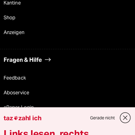
Kantine
Shop
Anzeigen
Fragen & Hilfe
Feedback
Aboservice
ePaper Login
taz
zahl ich
Gerade nicht

Downloads für Abonnierende
Links lesen, rechts