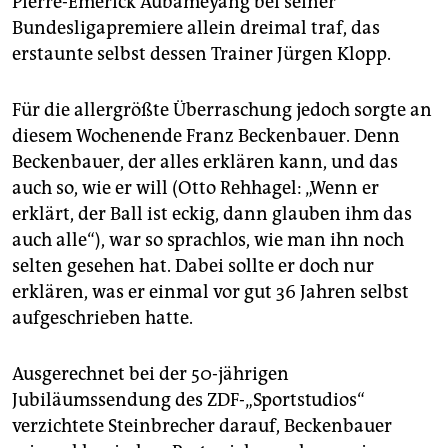
Pierre-Emerick Aubameyang bei seiner
epaper login
Bundesligapremiere allein dreimal traf, das
erstaunte selbst dessen Trainer Jürgen Klopp.
Für die allergrößte Überraschung jedoch sorgte an
diesem Wochenende Franz Beckenbauer. Denn
Beckenbauer, der alles erklären kann, und das
auch so, wie er will (Otto Rehhagel: „Wenn er
erklärt, der Ball ist eckig, dann glauben ihm das
auch alle“), war so sprachlos, wie man ihn noch
selten gesehen hat. Dabei sollte er doch nur
erklären, was er einmal vor gut 36 Jahren selbst
aufgeschrieben hatte.
Ausgerechnet bei der 50-jährigen
Jubiläumssendung des ZDF-„Sportstudios“
verzichtete Steinbrecher darauf, Beckenbauer