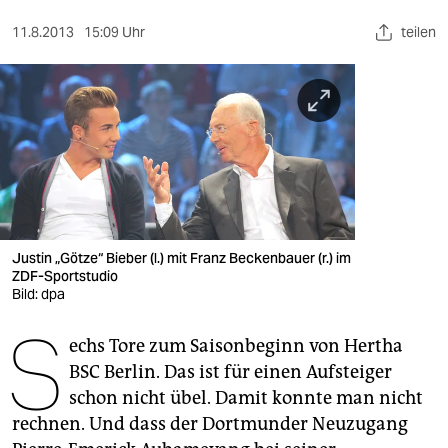
berlin
11.8.2013
15:09 Uhr
teilen
nord
wahrheit
verlag
verlag
veranstaltungen
shop
Justin „Götze“ Bieber (l.) mit Franz Beckenbauer (r.) im
ZDF-Sportstudio
fragen & hilfe
Bild: dpa
S
unterstützen
echs Tore zum Saisonbeginn von Hertha
BSC Berlin. Das ist für einen Aufsteiger
abo
schon nicht übel. Damit konnte man nicht
genossenschaft
rechnen. Und dass der Dortmunder Neuzugang