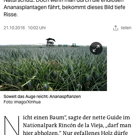
berlin
Ananasplantagen fährt, bekommt dieses Bild tiefe
nord
Risse.
wahrheit
21.10.2018
10:02 Uhr
teilen
verlag
verlag
veranstaltungen
shop
fragen & hilfe
Soweit das Auge reicht: Ananaspflanzen
unterstützen
Foto: imago/Xinhua
N
abo
icht einen Baum“, sagte der nette Guide im
genossenschaft
Nationalpark Rincón de la Vieja, „darf man
hier abholzen.“ Nur gefallenes Holz dürfe