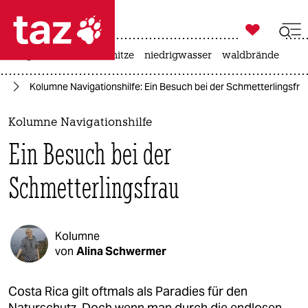

taz zahl ich
krieg in der ukraine
hitze
niedrigwasser
waldbrände

taz zahl ich
se
Kolumne Navigationshilfe: Ein Besuch bei der Schmetterlingsfra
taz zahl ich
themen
Kolumne Navigationshilfe
Ein Besuch bei der
politik
Schmetterlingsfrau
öko
gesellschaft
Kolumne
kultur
von
Alina Schwermer
sport
Costa Rica gilt oftmals als Paradies für den
Naturschutz. Doch wenn man durch die endlosen