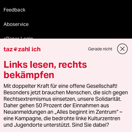
Feedback
Aboservice
ePaper Login
taz
zahl ich
Gerade nicht

Downloads für Abonnierende
Links lesen, rechts
bekämpfen
© 2026 taz Verlags und Vertriebs GmbH
Alle Rechte vorbehalten. Bei rechtlichen Fragen oder für Genehmigungen
Mit doppelter Kraft für eine offene Gesellschaft!
wenden Sie sich bitte an
lizenzen@taz.de
Besonders jetzt brauchen Menschen, die sich gegen
Rechtsextremismus einsetzen, unsere Solidarität.
Daher gehen 50 Prozent der Einnahmen aus
Feedback
Redaktionsstatut
Kommune-Richtlinien
KI-
Neuanmeldungen an „Alles beginnt im Zentrum“ –
eine Kampagne, die bedrohte linke Kulturzentren
Leitlinie
Informant
Datenschutz
Impressum
AGB
und Jugendorte unterstützt. Sind Sie dabei?