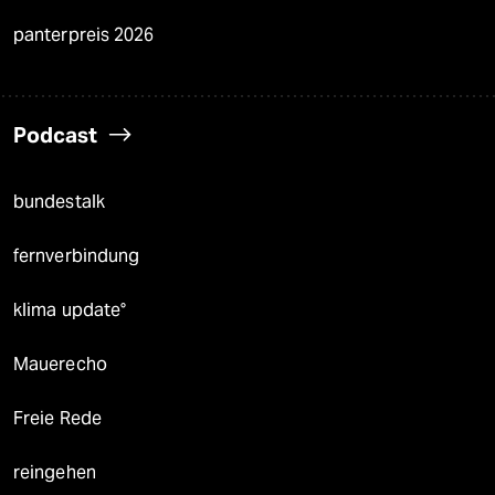
panterpreis 2026
Podcast
bundestalk
fernverbindung
klima update°
Mauerecho
Freie Rede
reingehen