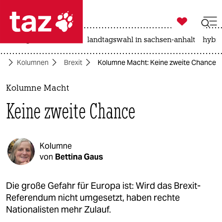

taz zahl ich
niedrigwasser
rente
landtagswahl in sachsen-anhalt
hybri

taz zahl ich
ft
Kolumnen
Brexit
Kolumne Macht: Keine zweite Chance
taz zahl ich
themen
Kolumne Macht
Keine zweite Chance
politik
öko
Kolumne
gesellschaft
von
Bettina Gaus
kultur
Die große Gefahr für Europa ist: Wird das Brexit-
Referendum nicht umgesetzt, haben rechte
sport
Nationalisten mehr Zulauf.