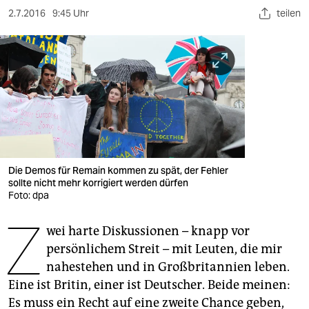
berlin
2.7.2016
9:45 Uhr
teilen
nord
wahrheit
verlag
verlag
veranstaltungen
Die Demos für Remain kommen zu spät, der Fehler
shop
sollte nicht mehr korrigiert werden dürfen
Foto: dpa
fragen & hilfe
Z
unterstützen
wei harte Diskussionen – knapp vor
persönlichem Streit – mit Leuten, die mir
abo
nahestehen und in Großbritannien leben.
Eine ist Britin, einer ist Deutscher. Beide meinen:
genossenschaft
Es muss ein Recht auf eine zweite Chance geben,