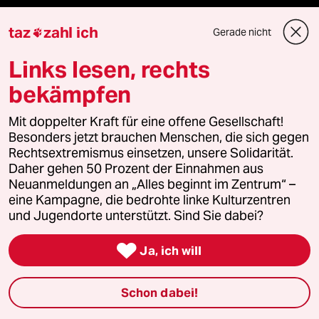
taz Blogs
taz
zahl ich
Gerade nicht

taz FUTURZWEI
Links lesen, rechts
bekämpfen
Le Monde diplomatique
Mit doppelter Kraft für eine offene Gesellschaft!
taz Archiv
Besonders jetzt brauchen Menschen, die sich gegen
Rechtsextremismus einsetzen, unsere Solidarität.
Daher gehen 50 Prozent der Einnahmen aus
Neuanmeldungen an „Alles beginnt im Zentrum“ –
Mehr taz Angebote
eine Kampagne, die bedrohte linke Kulturzentren
und Jugendorte unterstützt. Sind Sie dabei?
Reisen

Ja, ich will
Kantine
Schon dabei!
Shop