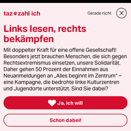
Die Seitenwende
taz
zahl ich
Gerade nicht

Stellen
Links lesen, rechts
bekämpfen
Presse
Mit doppelter Kraft für eine offene Gesellschaft!
Besonders jetzt brauchen Menschen, die sich gegen
Rechtsextremismus einsetzen, unsere Solidarität.
Unterstützen
Daher gehen 50 Prozent der Einnahmen aus
Neuanmeldungen an „Alles beginnt im Zentrum“ –
abo
eine Kampagne, die bedrohte linke Kulturzentren
und Jugendorte unterstützt. Sind Sie dabei?
genossenschaft

Ja, ich will
taz zahl ich
Schon dabei!
recherchefonds ausland