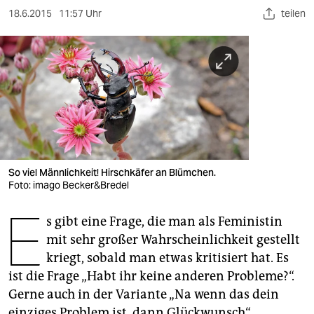
berlin
18.6.2015
11:57 Uhr
teilen
nord
wahrheit
verlag
verlag
veranstaltungen
So viel Männlichkeit! Hirschkäfer an Blümchen.
shop
Foto: imago Becker&Bredel
fragen & hilfe
E
s gibt eine Frage, die man als Feministin
unterstützen
mit sehr großer Wahrscheinlichkeit gestellt
kriegt, sobald man etwas kritisiert hat. Es
abo
ist die Frage „Habt ihr keine anderen Probleme?“.
genossenschaft
Gerne auch in der Variante „Na wenn das dein
einziges Problem ist, dann Glückwunsch“.