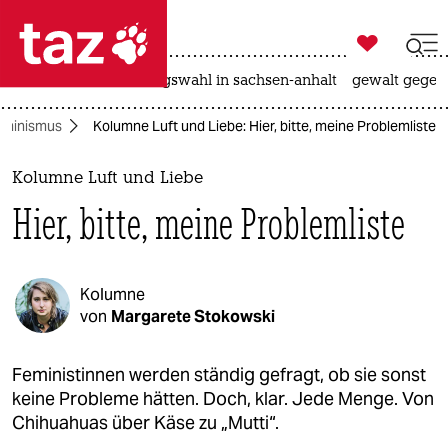

taz zahl ich
hitze
surfen
landtagswahl in sachsen-anhalt
gewalt gegen

taz zahl ich
eminismus
Kolumne Luft und Liebe: Hier, bitte, meine Problemliste
taz zahl ich
themen
Kolumne Luft und Liebe
Hier, bitte, meine Problemliste
politik
öko
Kolumne
gesellschaft
von
Margarete Stokowski
kultur
Feministinnen werden ständig gefragt, ob sie sonst
keine Probleme hätten. Doch, klar. Jede Menge. Von
sport
Chihuahuas über Käse zu „Mutti“.