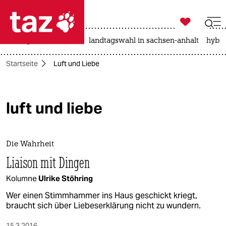

taz zahl ich
niedrigwasser
rente
landtagswahl in sachsen-anhalt
hybri

taz zahl ich
Startseite
Luft und Liebe
taz zahl ich
themen
luft und liebe
politik
öko
Die Wahrheit
gesellschaft
Liaison mit Dingen
Kolumne
Ulrike Stöhring
kultur
Wer einen Stimmhammer ins Haus geschickt kriegt,
sport
braucht sich über Liebeserklärung nicht zu wundern.
15.3.2016