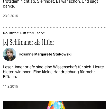
epaper login
trotzdem nicht ab. Sie findet: Es war schön. Und sagt
danke.
23.9.2015
Kolumne Luft und Liebe
[x] Schlimmer als Hitler
Kolumne
Margarete Stokowski
Leser_innenbriefe sind eine Wissenschaft für sich. Heute
bieten wir Ihnen: Eine kleine Handreichung für mehr
Effizienz.
11.9.2015