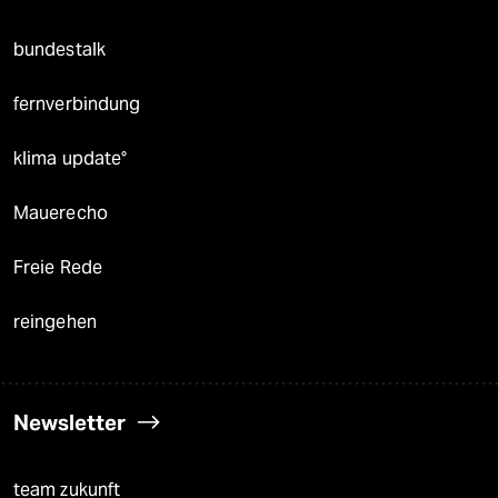
bundestalk
fernverbindung
klima update°
Mauerecho
Freie Rede
reingehen
Newsletter
team zukunft