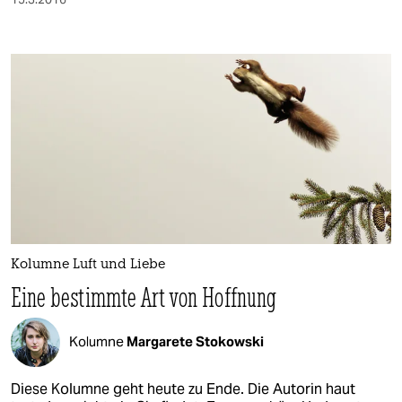
berlin
nord
wahrheit
verlag
verlag
veranstaltungen
shop
fragen & hilfe
Kolumne Luft und Liebe
Eine bestimmte Art von Hoffnung
unterstützen
abo
Kolumne
Margarete Stokowski
genossenschaft
Diese Kolumne geht heute zu Ende. Die Autorin haut