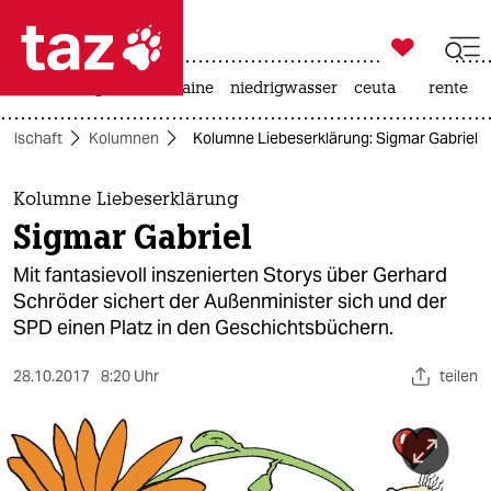

taz zahl ich
hitze
krieg in der ukraine
niedrigwasser
ceuta
rente

taz zahl ich
ellschaft
Kolumnen
Kolumne Liebeserklärung: Sigmar Gabriel
taz zahl ich
themen
Kolumne Liebeserklärung
Sigmar Gabriel
politik
Mit fantasievoll inszenierten Storys über Gerhard
öko
Schröder sichert der Außenminister sich und der
SPD einen Platz in den Geschichtsbüchern.
gesellschaft
28.10.2017
8:20 Uhr
teilen
kultur
sport