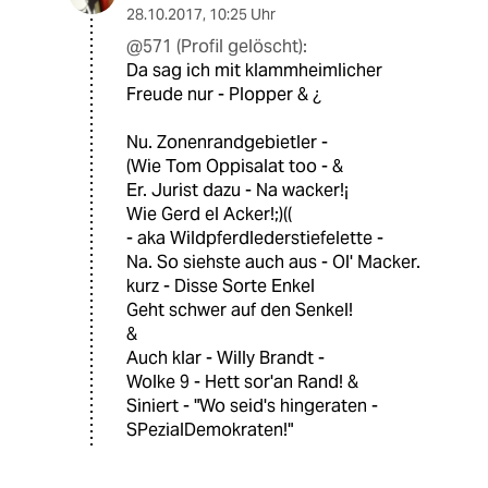
28.10.2017
,
10:25 Uhr
@571 (Profil gelöscht):
Da sag ich mit klammheimlicher
Freude nur - Plopper & ¿
Nu. Zonenrandgebietler -
(Wie Tom Oppisalat too - &
Er. Jurist dazu - Na wacker!¡
Wie Gerd el Acker!;)((
- aka Wildpferdlederstiefelette -
Na. So siehste auch aus - Ol' Macker.
kurz - Disse Sorte Enkel
Geht schwer auf den Senkel!
&
Auch klar - Willy Brandt -
Wolke 9 - Hett sor'an Rand! &
Siniert - "Wo seid's hingeraten -
SPezialDemokraten!"