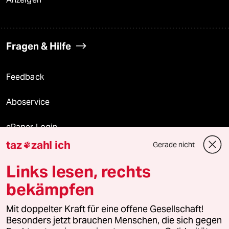
Fragen & Hilfe
Feedback
Aboservice
ePaper Login
taz
zahl ich
Gerade nicht

Downloads für Abonnierende
Links lesen, rechts
bekämpfen
© 2026 taz Verlags und Vertriebs GmbH
Alle Rechte vorbehalten. Bei rechtlichen Fragen oder für Genehmigungen
Mit doppelter Kraft für eine offene Gesellschaft!
wenden Sie sich bitte an
lizenzen@taz.de
Besonders jetzt brauchen Menschen, die sich gegen