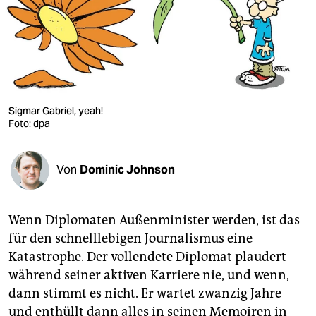
berlin
nord
wahrheit
verlag
Sigmar Gabriel, yeah!
Foto: dpa
verlag
veranstaltungen
Von
Dominic Johnson
shop
fragen & hilfe
Wenn Diplomaten Außenminister werden, ist das
unterstützen
für den schnelllebigen Journalismus eine
Katastrophe. Der vollendete Di­plo­mat plaudert
abo
während seiner aktiven Karriere nie, und wenn,
genossenschaft
dann stimmt es nicht. Er wartet zwanzig Jahre
und enthüllt dann alles in seinen Memoiren in