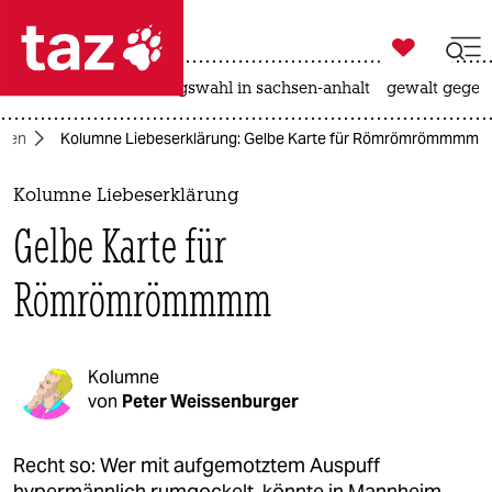

taz zahl ich
hitze
surfen
landtagswahl in sachsen-anhalt
gewalt gegen

taz zahl ich
nen
Kolumne Liebeserklärung: Gelbe Karte für Römrömrömmmm
taz zahl ich
themen
Kolumne Liebeserklärung
Gelbe Karte für
politik
Römrömrömmmm
öko
gesellschaft
Kolumne
kultur
von
Peter Weissenburger
sport
Recht so: Wer mit aufgemotztem Auspuff
hypermännlich rumgockelt, könnte in Mannheim