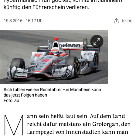
berlin
künftig den Führerschein verlieren.
nord
19.8.2016
16:17 Uhr
teilen
wahrheit
verlag
verlag
veranstaltungen
shop
fragen & hilfe
Sich fühlen wie ein Rennfahrer – in Mannheim kann
das jetzt Folgen haben
unterstützen
Foto: ap
M
abo
ann sein heißt laut sein. Auf dem Land
reicht dafür meistens ein Grölorgan, den
genossenschaft
Lärm­pegel von Innenstädten kann man