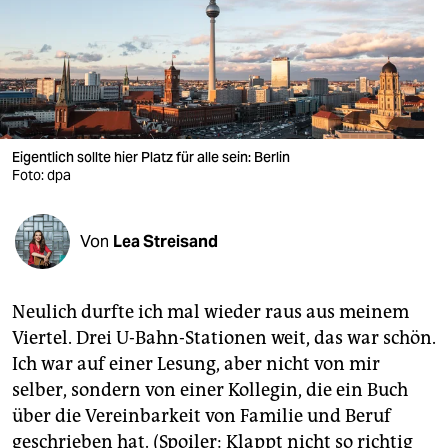
berlin
nord
wahrheit
verlag
Eigentlich sollte hier Platz für alle sein: Berlin
verlag
Foto: dpa
veranstaltungen
Von
Lea Streisand
shop
fragen & hilfe
Neulich durfte ich mal wieder raus aus meinem
unterstützen
Viertel. Drei U-Bahn-Stationen weit, das war schön.
Ich war auf einer Lesung, aber nicht von mir
abo
selber, sondern von einer Kollegin, die ein Buch
genossenschaft
über die Vereinbarkeit von Familie und Beruf
geschrieben hat. (Spoiler: Klappt nicht so richtig