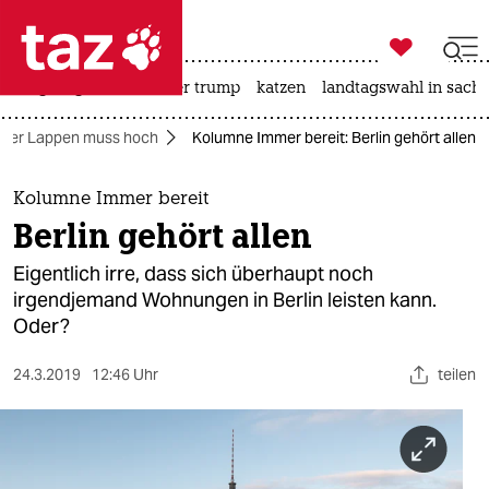

taz zahl ich
bergsteigen
usa unter trump
katzen
landtagswahl in sachs

taz zahl ich
 Der Lappen muss hoch
Kolumne Immer bereit: Berlin gehört allen
taz zahl ich
themen
Kolumne Immer bereit
Berlin gehört allen
politik
Eigentlich irre, dass sich überhaupt noch
öko
irgendjemand Wohnungen in Berlin leisten kann.
Oder?
gesellschaft
24.3.2019
12:46 Uhr
teilen
kultur
sport