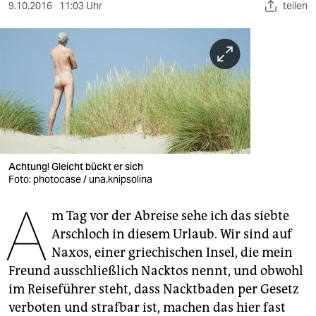
berlin
9.10.2016
11:03 Uhr
teilen
nord
wahrheit
verlag
verlag
veranstaltungen
Achtung! Gleicht bückt er sich
shop
Foto: photocase / una.knipsolina
A
fragen & hilfe
m Tag vor der Abreise sehe ich das siebte
Arschloch in diesem Urlaub. Wir sind auf
unterstützen
Naxos, einer griechischen Insel, die mein
abo
Freund ausschließlich Nacktos nennt, und obwohl
im Reiseführer steht, dass Nacktbaden per Gesetz
genossenschaft
verboten und strafbar ist, machen das hier fast