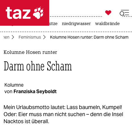

taz zahl ich
krieg in der ukraine
hitze
niedrigwasser
waldbrände

taz zahl ich
mnen
Feminismus
Kolumne Hosen runter: Darm ohne Scham
taz zahl ich
themen
Kolumne Hosen runter
Darm ohne Scham
politik
öko
Kolumne
von
Franziska Seyboldt
gesellschaft
kultur
Mein Urlaubsmotto lautet: Lass baumeln, Kumpel!
Oder: Eier muss man nicht suchen – denn die Insel
sport
Nacktos ist überall.