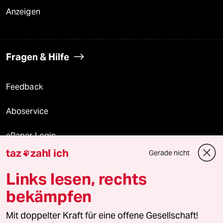
Anzeigen
Fragen & Hilfe
Feedback
Aboservice
ePaper Login
taz
zahl ich
Gerade nicht

Downloads für Abonnierende
Links lesen, rechts
bekämpfen
© 2026 taz Verlags und Vertriebs GmbH
Alle Rechte vorbehalten. Bei rechtlichen Fragen oder für Genehmigungen
Mit doppelter Kraft für eine offene Gesellschaft!
wenden Sie sich bitte an
lizenzen@taz.de