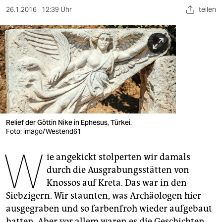
berlin
26.1.2016
12:39 Uhr
teilen
nord
wahrheit
verlag
verlag
veranstaltungen
Relief der Göttin Nike in Ephesus, Türkei.
shop
Foto: imago/Westend61
fragen & hilfe
W
ie angekickt stolperten wir damals
unterstützen
durch die Ausgrabungsstätten von
Knossos auf Kreta. Das war in den
abo
Siebzigern. Wir staunten, was Archäologen hier
genossenschaft
ausgegraben und so farbenfroh wieder aufgebaut
hatten. Aber vor allem waren es die Geschichten,