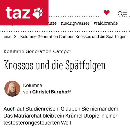

taz zahl ich
krieg in der ukraine
hitze
niedrigwasser
waldbrände

taz zahl ich
Reise
Kolumne Generation Camper: Knossos und die Spätfolgen
taz zahl ich
themen
Kolumne Generation Camper
Knossos und die Spätfolgen
politik
öko
Kolumne
gesellschaft
von
Christel Burghoff
kultur
Auch auf Studienreisen: Glauben Sie niemandem!
Das Matriarchat bleibt ein Krümel Utopie in einer
sport
testosterongesteuerten Welt.