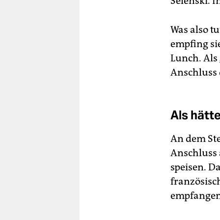
Selenski. 
Was also t
empfing si
Lunch. Als
Anschluss 
Als hätt
An dem Ste
Anschluss 
speisen. Da
französisc
empfangen