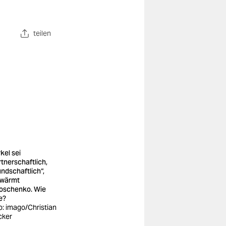
teilen
kel sei
rtnerschaftlich,
undschaftlich“,
wärmt
oschenko. Wie
e?
o: imago/Christian
cker