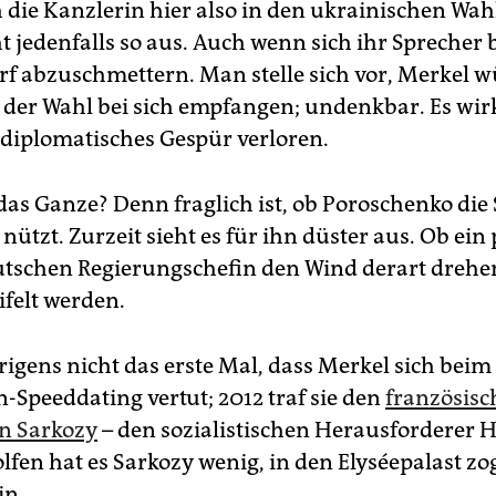
h die Kanzlerin hier also in den ukrainischen Wa
ht jedenfalls so aus. Auch wenn sich ihr Sprecher
f abzuschmettern. Man stelle sich vor, Merkel w
r der Wahl bei sich empfangen; undenkbar. Es wirk
 diplomatisches Gespür verloren.
as Ganze? Denn fraglich ist, ob Poroschenko die S
ützt. Zurzeit sieht es für ihn düster aus. Ob ein 
utschen Regierungschefin den Wind derart drehe
ifelt werden.
rigens nicht das erste Mal, dass Merkel sich beim
-Speeddating vertut; 2012 traf sie den
französisc
n Sarkozy
– den sozialistischen Herausforderer 
olfen hat es Sarkozy wenig, in den Elyséepalast z
in.