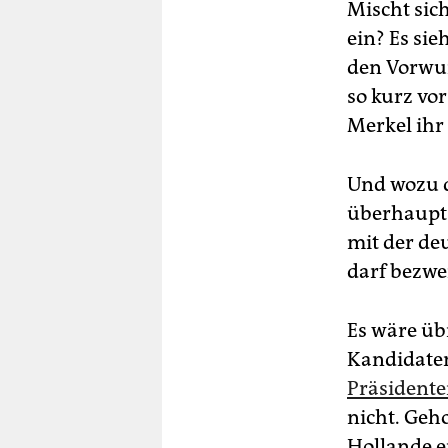
Mischt sic
ein? Es sie
den Vorwur
so kurz vo
Merkel ihr
Und wozu d
überhaupt n
mit der de
darf bezwe
Es wäre üb
Kandidaten
Präsidente
nicht. Geh
Hollande e