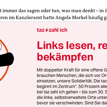
t immer das sagen oder tun, was man denkt – in i
hren im Kanzleramt hatte Angela Merkel häufig 
egenheit, diese diplomatische Maxime zu ver­inn
taz
zahl ich

S-Wahlkampf 2016: Es war ein offenes Geheimnis, 
rin nicht einen
polternden Immobilienmogul mit
Links lesen, r
e
im Weißem Haus wünschte. Trotzdem hielt sie
bekämpfen
 weiß sie genau, dass das diplomatische Parkett 
g sein kann. Ein falsches Wort oder eine irritiere
Mit doppelter Kraft für eine offene G
cht zu politischen Verwerfungen führen. Folglich g
brauchen Menschen, die sich vor O
hen Wahlkämpfen politische Neutralität zu wahr
einsetzen, unsere Solidarität. Die ta
beginnt im Zentrum“. 50 Prozent a
deren Schein.
bei taz zahl ich gehen – bis zum 30
die linke, selbstverwaltete Orte unte
bevor sie verschwinden. Sind Sie da