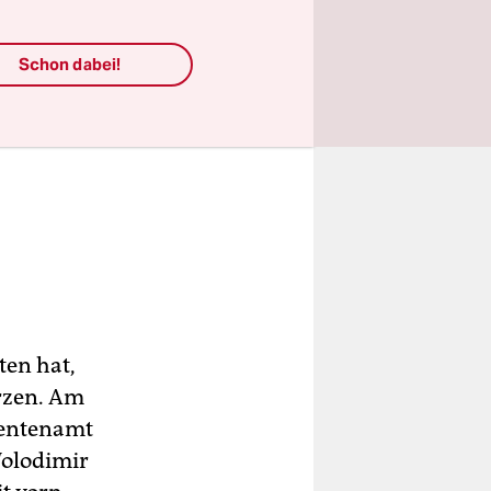
Schon dabei!
ten hat,
ürzen. Am
dentenamt
olodimir