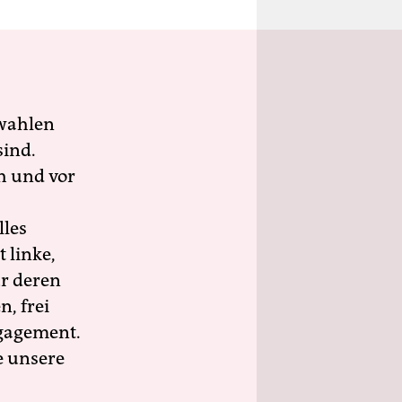
wahlen
sind.
h und vor
lles
 linke,
ür deren
n, frei
ngagement.
e unsere