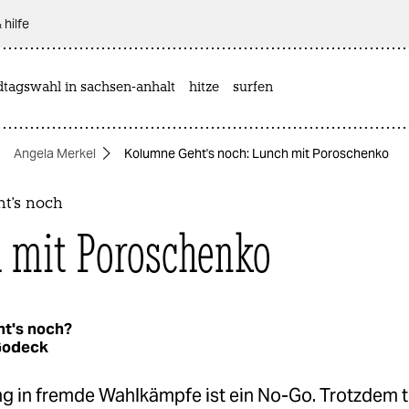
 hilfe
dtagswahl in sachsen-anhalt
hitze
surfen
Angela Merkel
Kolumne Geht's noch: Lunch mit Poroschenko
t's noch
 mit Poroschenko
t's noch?
Godeck
 in fremde Wahlkämpfe ist ein No-Go. Trotzdem tri