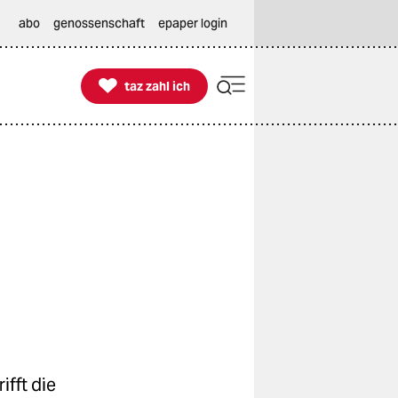
abo
genossenschaft
epaper login

taz zahl ich
taz zahl ich
fft die