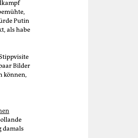
hlkampf
 bemühte,
ürde Putin
t, als habe
tippvisite
paar Bilder
n können,
hen
Hollande
og damals