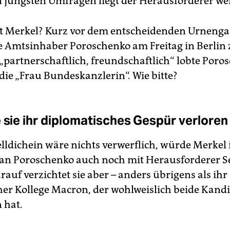
In jüngsten Umfragen liegt der Herausforderer wei
ut Merkel? Kurz vor dem entscheidenden Urneng
e Amtsinhaber Poroschenko am Freitag in Berlin
 „partnerschaftlich, freundschaftlich“ lobte Poro
die „Frau Bundeskanzlerin“. Wie bitte?
e sie ihr diplomatisches Gespür verloren
lldichein wäre nichts verwerflich, würde Merkel
an Poroschenko auch noch mit Herausforderer S
rauf verzichtet sie aber – anders übrigens als ihr
her Kollege Macron, der wohlweislich beide Kand
 hat.