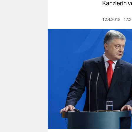
berlin
Kanzlerin v
nord
12.4.2019
17:2
wahrheit
verlag
verlag
veranstaltungen
shop
fragen & hilfe
unterstützen
abo
genossenschaft