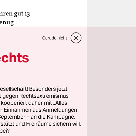
hren gut 13
genug
erlichen.
Gerade nicht
dass sich
 Hang zur
echts
 den Mund.
bisweilen
nde Geste
esellschaft! Besonders jetzt
ilt es, in
rt gegen Rechtsextremismus
en. Oder
z kooperiert daher mit „Alles
ller Einnahmen aus Anmeldungen
. September – an die Kampagne,
rstützt und Freiräume sichern will,
bei?