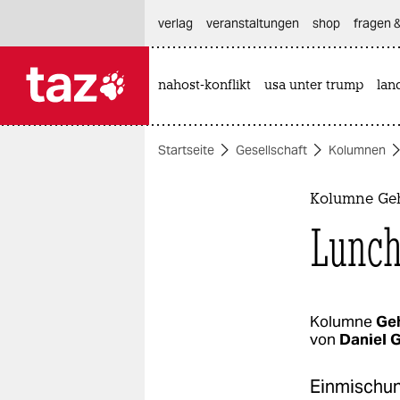
hautnavigation anspringen
hauptinhalt anspringen
footer anspringen
verlag
veranstaltungen
shop
fragen &
nahost-konflikt
usa unter trump
lan

taz zahl ich
taz zahl ich
Startseite
Gesellschaft
Kolumnen
themen
politik
Kolumne Geh
Lunch
öko
gesellschaft
kultur
Kolumne
Geh
von
Daniel 
sport
Einmischung