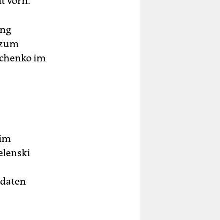
t vorn.
ang
 zum
schenko im
 im
elenski
idaten