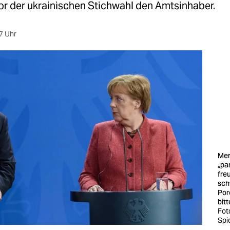
or der ukrainischen Stichwahl den Amtsinhaber.
7 Uhr
Mer
„pa
fre
sch
Por
bitt
Fot
Spi