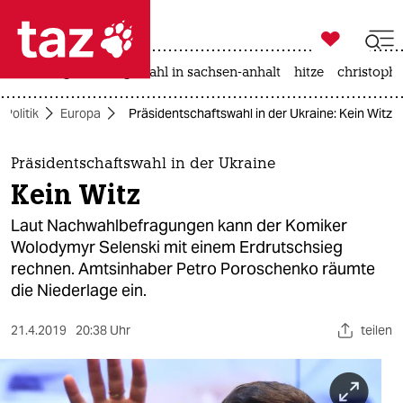

taz zahl ich
iran-krieg
landtagswahl in sachsen-anhalt
hitze
christophe

taz zahl ich
Politik
Europa
Präsidentschaftswahl in der Ukraine: Kein Witz
taz zahl ich
themen
Präsidentschaftswahl in der Ukraine
Kein Witz
politik
Laut Nachwahlbefragungen kann der Komiker
öko
Wolodymyr Selenski mit einem Erdrutschsieg
rechnen. Amtsinhaber Petro Poroschenko räumte
gesellschaft
die Niederlage ein.
kultur
21.4.2019
20:38 Uhr
teilen
sport