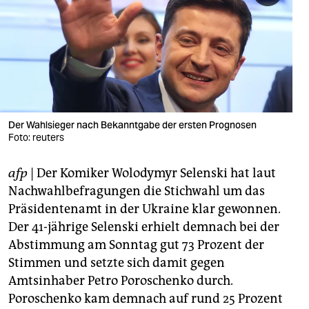
berlin
nord
wahrheit
verlag
verlag
Der Wahlsieger nach Bekanntgabe der ersten Prognosen
Foto: reuters
veranstaltungen
afp
| Der Komiker Wolodymyr Selenski hat laut
shop
Nachwahlbefragungen die Stichwahl um das
fragen & hilfe
Präsidentenamt in der Ukraine klar gewonnen.
Der 41-jährige Selenski erhielt demnach bei der
unterstützen
Abstimmung am Sonntag gut 73 Prozent der
abo
Stimmen und setzte sich damit gegen
Amtsinhaber Petro Poroschenko durch.
genossenschaft
Poroschenko kam demnach auf rund 25 Prozent