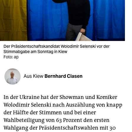
berlin
nord
wahrheit
verlag
Der Präsidentschaftskandidat Wolodimir Selenski vor der
Stimmabgabe am Sonntag in Kiew
verlag
Foto: ap
veranstaltungen
shop
Aus Kiew
Bernhard Clasen
fragen & hilfe
In der Ukraine hat der Showman und Komiker
unterstützen
Wolodimir Selenski nach Auszählung von knapp
abo
der Hälfte der Stimmen und bei einer
Wahlbeteiligung von 63 Prozent den ersten
genossenschaft
Wahlgang der Präsidentschaftswahlen mit 30