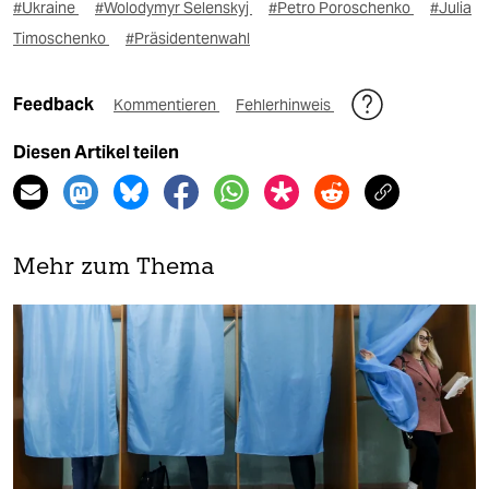
#Ukraine
#Wolodymyr Selenskyj
#Petro Poroschenko
#Julia
Timoschenko
#Präsidentenwahl
Feedback
Kommentieren
Fehlerhinweis
Diesen Artikel teilen
Mehr zum Thema