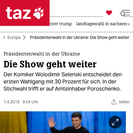

taz zahl ich
nahost-konflikt
usa unter trump
landtagswahl in sachsen-an

taz zahl ich
k
Europa
Präsidentenwahl in der Ukraine: Die Show geht weiter
taz zahl ich
themen
Präsidentenwahl in der Ukraine
Die Show geht weiter
politik
Der Komiker Wolodimir Selenski entscheidet den
öko
ersten Wahlgang mit 30 Prozent für sich. In der
Stichwahl trifft er auf Amtsinhaber Poroschenko.
gesellschaft
1.4.2019
9:54 Uhr
teilen
kultur
sport