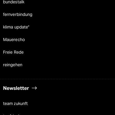
bundestalk
fernverbindung
klima update°
Mauerecho
Freie Rede
reingehen
Newsletter
team zukunft