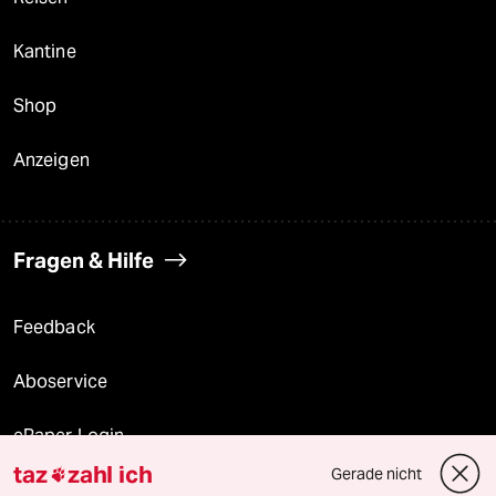
Kantine
Shop
Anzeigen
Fragen & Hilfe
Feedback
Aboservice
ePaper Login
taz
zahl ich
Gerade nicht

Downloads für Abonnierende