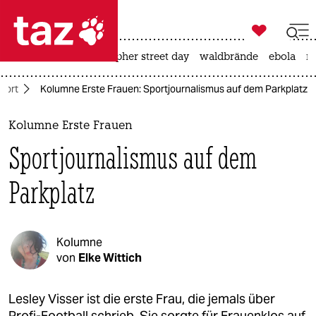

taz zahl ich
ceuta
rente
christopher street day
waldbrände
ebola
na

taz zahl ich
port
Kolumne Erste Frauen: Sportjournalismus auf dem Parkplatz
taz zahl ich
themen
Kolumne Erste Frauen
Sportjournalismus auf dem
politik
Parkplatz
öko
gesellschaft
Kolumne
kultur
von
Elke Wittich
sport
Lesley Visser ist die erste Frau, die jemals über
Profi-Football schrieb. Sie sorgte für Frauenklos auf