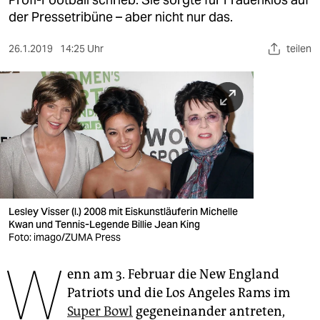
berlin
der Pressetribüne – aber nicht nur das.
nord
26.1.2019
14:25 Uhr
teilen
wahrheit
verlag
verlag
veranstaltungen
shop
fragen & hilfe
Lesley Visser (l.) 2008 mit Eiskunstläuferin Michelle
Kwan und Tennis-Legende Billie Jean King
unterstützen
Foto: imago/ZUMA Press
W
abo
enn am 3. Februar die New England
Patriots und die Los Angeles Rams im
genossenschaft
Super Bowl
gegeneinander antreten,