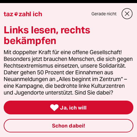
taz
zahl ich
Gerade nicht

Mehr taz Lesestoff
Links lesen, rechts
bekämpfen
taz Blogs
Mit doppelter Kraft für eine offene Gesellschaft!
taz FUTURZWEI
Besonders jetzt brauchen Menschen, die sich gegen
Rechtsextremismus einsetzen, unsere Solidarität.
Le Monde diplomatique
Daher gehen 50 Prozent der Einnahmen aus
Neuanmeldungen an „Alles beginnt im Zentrum“ –
taz Archiv
eine Kampagne, die bedrohte linke Kulturzentren
und Jugendorte unterstützt. Sind Sie dabei?

Ja, ich will
Mehr taz Angebote
Schon dabei!
Reisen