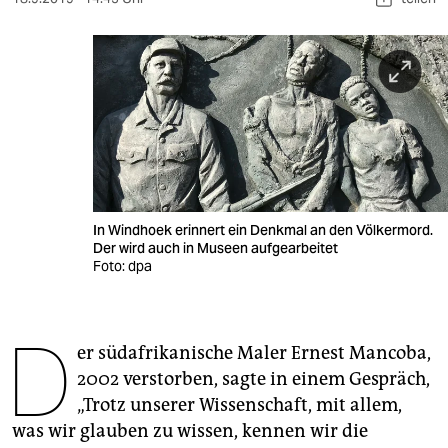
berlin
nord
wahrheit
verlag
verlag
veranstaltungen
In Windhoek erinnert ein Denkmal an den Völkermord.
Der wird auch in Museen aufgearbeitet
shop
Foto: dpa
fragen & hilfe
unterstützen
D
er südafrikanische Maler Ernest Mancoba,
abo
2002 verstorben, sagte in einem Gespräch,
„Trotz unserer Wissenschaft, mit allem,
genossenschaft
was wir glauben zu wissen, kennen wir die