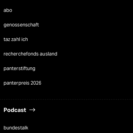
abo
genossenschaft
taz zahl ich
recherchefonds ausland
panterstiftung
panterpreis 2026
Podcast
bundestalk