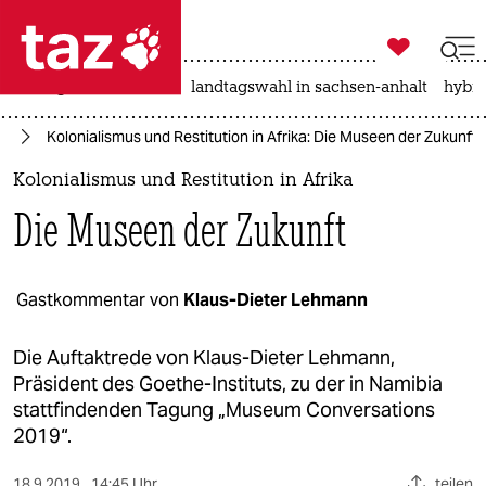

taz zahl ich
niedrigwasser
rente
landtagswahl in sachsen-anhalt
hybri

taz zahl ich
ur
Kolonialismus und Restitution in Afrika: Die Museen der Zukunft
taz zahl ich
Kolonialismus und Restitution in Afrika
themen
Die Museen der Zukunft
politik
öko
Gastkommentar von
Klaus-Dieter Lehmann
gesellschaft
Die Auftaktrede von Klaus-Dieter Lehmann,
Präsident des Goethe-Instituts, zu der in Namibia
kultur
stattfindenden Tagung „Museum Conversations
2019“.
sport
18.9.2019
14:45 Uhr
teilen