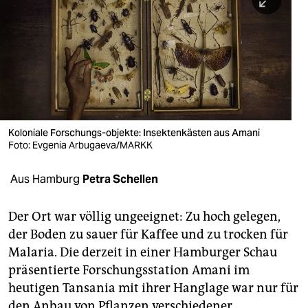
berlin
nord
wahrheit
verlag
verlag
Koloniale Forschungs-objekte: Insektenkästen aus Amani
Foto: Evgenia Arbugaeva/MARKK
veranstaltungen
shop
Aus Hamburg
Petra Schellen
fragen & hilfe
Der Ort war völlig ungeeignet: Zu hoch gelegen,
unterstützen
der Boden zu sauer für Kaffee und zu trocken für
Malaria. Die derzeit in einer Hamburger Schau
abo
präsentierte Forschungsstation Amani im
genossenschaft
heutigen Tansania mit ihrer Hanglage war nur für
den Anbau von Pflanzen verschiedener