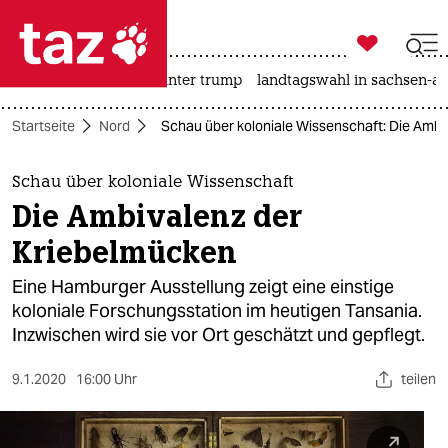

taz zahl ich
nahost-konflikt
usa unter trump
landtagswahl in sachsen-an

taz zahl ich
Startseite
Nord
Schau über koloniale Wissenschaft: Die Ambi
taz zahl ich
themen
Schau über koloniale Wissenschaft
Die Ambivalenz der
politik
Kriebelmücken
öko
Eine Hamburger Ausstellung zeigt eine einstige
koloniale Forschungsstation im heutigen Tansania.
gesellschaft
Inzwischen wird sie vor Ort geschätzt und gepflegt.
kultur
9.1.2020
16:00 Uhr
teilen
sport