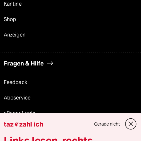
Kantine
Shop
Anzeigen
Fragen & Hilfe
Feedback
Aboservice
ePaper Login
taz
zahl ich
Gerade nicht

Downloads für Abonnierende
Links lesen, rechts