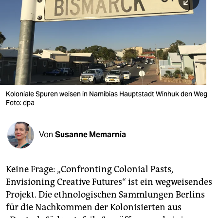
berlin
nord
wahrheit
verlag
verlag
Koloniale Spuren weisen in Namibias Hauptstadt Winhuk den Weg
Foto: dpa
veranstaltungen
shop
Von
Susanne Memarnia
fragen & hilfe
unterstützen
Keine Frage: „Confronting Colonial Pasts,
Envisioning Creative Futures“ ist ein wegweisendes
abo
Projekt. Die ethnologischen Sammlungen Berlins
genossenschaft
für die Nachkommen der Kolonisierten aus