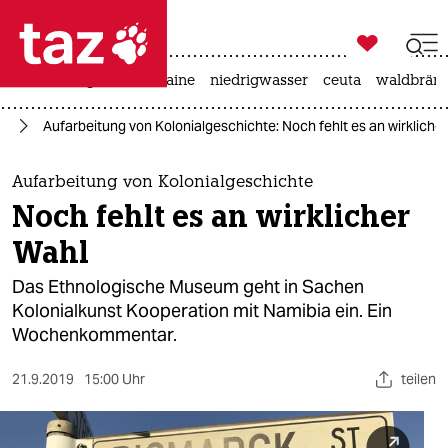

taz zahl ich
hitze
krieg in der ukraine
niedrigwasser
ceuta
waldbrän

taz zahl ich
in
Aufarbeitung von Kolonialgeschichte: Noch fehlt es an wirkliche
taz zahl ich
themen
Aufarbeitung von Kolonialgeschichte
Noch fehlt es an wirklicher
politik
Wahl
öko
Das Ethnologische Museum geht in Sachen
Kolonialkunst Kooperation mit Namibia ein. Ein
gesellschaft
Wochenkommentar.
kultur
21.9.2019
15:00 Uhr
teilen
sport