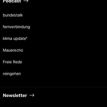
Podcast
bundestalk
fernverbindung
klima update°
Mauerecho
Freie Rede
reingehen
Newsletter