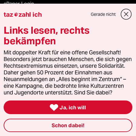
ePaper Login
taz
zahl ich
Gerade nicht

Downloads für Abonnierende
Links lesen, rechts
bekämpfen
© 2026 taz Verlags und Vertriebs GmbH
Mit doppelter Kraft für eine offene Gesellschaft!
Alle Rechte vorbehalten. Bei rechtlichen Fragen oder für Genehmigungen
wenden Sie sich bitte an
lizenzen@taz.de
Besonders jetzt brauchen Menschen, die sich gegen
Rechtsextremismus einsetzen, unsere Solidarität.
Daher gehen 50 Prozent der Einnahmen aus
Feedback
Redaktionsstatut
Kommune-Richtlinien
KI-
Neuanmeldungen an „Alles beginnt im Zentrum“ –
eine Kampagne, die bedrohte linke Kulturzentren
Leitlinie
Informant
Datenschutz
Impressum
AGB
und Jugendorte unterstützt. Sind Sie dabei?
Seitenwende
Einwilligungen widerrufen (Ads)

Ja, ich will
Schon dabei!